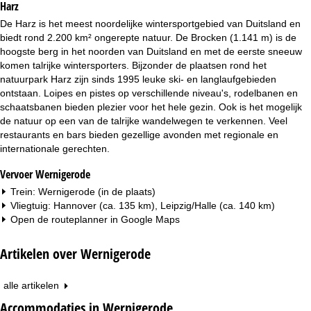
Harz
i
De Harz is het meest noordelijke wintersportgebied van Duitsland en
n
biedt rond 2.200 km² ongerepte natuur. De Brocken (1.141 m) is de
hoogste berg in het noorden van Duitsland en met de eerste sneeuw
a
komen talrijke wintersporters. Bijzonder de plaatsen rond het
natuurpark Harz zijn sinds 1995 leuke ski- en langlaufgebieden
ontstaan. Loipes en pistes op verschillende niveau's, rodelbanen en
schaatsbanen bieden plezier voor het hele gezin. Ook is het mogelijk
de natuur op een van de talrijke wandelwegen te verkennen. Veel
restaurants en bars bieden gezellige avonden met regionale en
internationale gerechten.
Vervoer Wernigerode
Trein: Wernigerode (in de plaats)
Vliegtuig: Hannover (ca. 135 km), Leipzig/Halle (ca. 140 km)
Open de routeplanner in
Google Maps
Artikelen over Wernigerode
alle artikelen
Accommodaties in Wernigerode