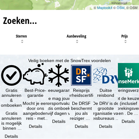
©
Maptoolkit
©
OSM
, © OSM
Zoeken…
Sterren
Aanbeveling
Prijs
Veilig boeken met de SnowTrex voordelen
Gratis
Best-Price-
Sneeuwgarantie
Reisprijs
Reisannuleringsver
Duitse
annuleren
garantie
zekerheidscertificaat
reisbond
Je mag jouw
Je hebt de keuze
&
Mocht je een
wintersportvakantie
De DRSF
De DRV is de
(inclusief
omboeken
door ons
gratis omboeken
beschermt
grootste
reisonderbrekingsve
Gratis
aangeboden
als vijf dagen voor
jou als
organisatie van
en . De …
annuleren
reis - met
de …
reiziger met
reisbureaus en
Details
Details
is mogelijk
dezelfde
een
reisorganisaties
Details
Details
Details
binnen 5
beschikbaarheid
pakketreis
in Duitsland. …
dagen na
en inbegrepen
of
Details
de
…
gekoppelde