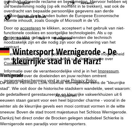
geïndividualiseerde reclame en bereikmeting. Hiervoor hebben wij
Langlauf
Het weer
uw toestemming nodig (op elk moment in te trekken), wat ook de
overdracht van bepaalde persoonlijke gegevens aan derde
aanbieders in derde landen buiten de Europese Economische
Last-Minute & Deals
Ruimte inhoudt, zoals Google of Microsoft in de VS.
Door op
accepteren
te klikken, accepteert u het gebruik van niet-
functionele cookies en soortgelijke technologieën. Als u op
weigeren
klikt, gebruiken we alleen diensten die technisch
S
Duitsland
Harz
Wernigerode
noodzakelijk zijn en die nodig zijn voor de uitvoering van het
contract.
Wintersport
Wernigerode - De
t
Meer informatie over het gebruik van cookies en de mogelijkheid
kleurrijke stad in de Harz!
om uw instellingen te wijzigen, vindt u in de informatie over
a
Cookie-Policy
.
Informatie over de verantwoordelijke vind je in het
Impressum
.
r
Wernigerode
Informatie over de doeleinden en jouw rechten omtrent
gegevensbescherming vind je onze
Privacy Policy
.
De auteur Hermann Löns noemde Wernigerode eens de "kleurrijke
t
stad". Wie ooit door de historische stadskern wandelde, weet waarom:
de gedetailleerd gerestaureerde en kleurrijke vakwerkhuizen uit 6
Accepteren
p
eeuwen staan garant voor een heel bijzonder charme - vooral in de
winter als de kleurrijke gevels een mooi contrast vormen in de witte
a
sneeuw. Boven de stad troont majestueus het Schloss Wernigerode.
Dankzij het direct onder de Brocken gelegen stadsdeel Schierke is
g
Wernigerode een paradijs voor wintersporters.