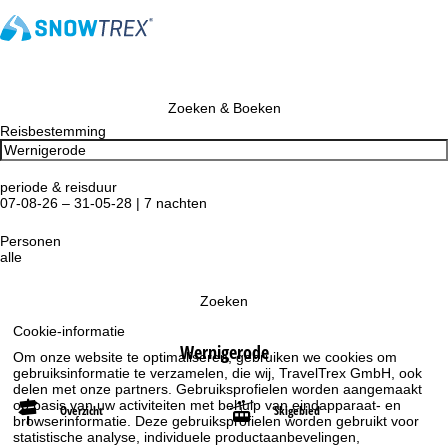
Zoeken & Boeken
Reisbestemming
periode & reisduur
07-08-26 – 31-05-28 | 7 nachten
Personen
alle
Zoeken
Cookie-informatie
Wernigerode
Om onze website te optimaliseren, gebruiken we cookies om
gebruiksinformatie te verzamelen, die wij, TravelTrex GmbH, ook
delen met onze partners. Gebruiksprofielen worden aangemaakt
op basis van uw activiteiten met behulp van eindapparaat- en
Overzicht
Skigebied
browserinformatie. Deze gebruiksprofielen worden gebruikt voor
statistische analyse, individuele productaanbevelingen,