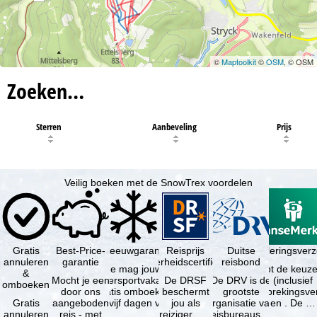
©
Maptoolkit
©
OSM
, © OSM
Zoeken…
Sterren
Aanbeveling
Prijs
Veilig boeken met de SnowTrex voordelen
Gratis
Best-Price-
Sneeuwgarantie
Reisprijs
Reisannuleringsver
Duitse
annuleren
garantie
zekerheidscertificaat
reisbond
Je mag jouw
Je hebt de keuze
&
Mocht je een
wintersportvakantie
De DRSF
De DRV is de
(inclusief
omboeken
door ons
gratis omboeken
beschermt
grootste
reisonderbrekingsve
Gratis
aangeboden
als vijf dagen voor
jou als
organisatie van
en . De …
annuleren
reis - met
de …
reiziger met
reisbureaus en