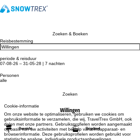
Zoeken & Boeken
Reisbestemming
periode & reisduur
07-08-26 – 31-05-28 | 7 nachten
Personen
alle
Zoeken
Cookie-informatie
Willingen
Om onze website te optimaliseren, gebruiken we cookies om
gebruiksinformatie te verzamelen, die wij, TravelTrex GmbH, ook
delen met onze partners. Gebruiksprofielen worden aangemaakt
Overzicht
Skigebied
op basis van uw activiteiten met behulp van eindapparaat- en
browserinformatie. Deze gebruiksprofielen worden gebruikt voor
statistische analyse, individuele productaanbevelingen,