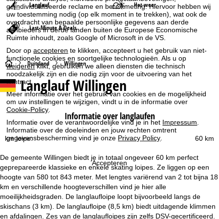
Langlauf
Het weer
geïndividualiseerde reclame en bereikmeting. Hiervoor hebben wij
uw toestemming nodig (op elk moment in te trekken), wat ook de
overdracht van bepaalde persoonlijke gegevens aan derde
Last-Minute & Deals
aanbieders in derde landen buiten de Europese Economische
Ruimte inhoudt, zoals Google of Microsoft in de VS.
Door op
accepteren
te klikken, accepteert u het gebruik van niet-
functionele cookies en soortgelijke technologieën. Als u op
S
Duitsland
Willingen
weigeren
klikt, gebruiken we alleen diensten die technisch
noodzakelijk zijn en die nodig zijn voor de uitvoering van het
Langlauf Willingen
contract.
t
Meer informatie over het gebruik van cookies en de mogelijkheid
om uw instellingen te wijzigen, vindt u in de informatie over
a
Cookie-Policy
.
Informatie over langlaufen
Informatie over de verantwoordelijke vind je in het
Impressum
.
r
Informatie over de doeleinden en jouw rechten omtrent
gegevensbescherming vind je onze
Privacy Policy
.
km loipe:
60 km
t
De gemeente Willingen biedt je in totaal ongeveer 60 km perfect
Accepteren
p
geprepareerde klassieke en enkele skating loipes. Ze liggen op een
hoogte van 580 tot 843 meter. Met lengtes variërend van 2 tot bijna 18
a
km en verschillende hoogteverschillen vind je hier alle
moeilijkheidsgraden. De langlaufloipe loopt bijvoorbeeld langs de
g
skischans (3 km). De langlaufloipe (8,5 km) biedt uitdagende klimmen
en afdalingen. Zes van de langlaufloipes zijn zelfs DSV-gecertificeerd.