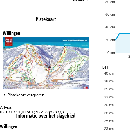
80 cm
60 cm
Pistekaart
40 cm
Willingen
20 cm
0 cm
Dal
40 cm
38 cm
35 cm
Pistekaart vergroten
33 cm
30 cm
Advies
Op
020 713 9190 of +4922188828373
ma
28 cm
Informatie over het skigebied
vr:
25 cm
za
Willingen
23 cm