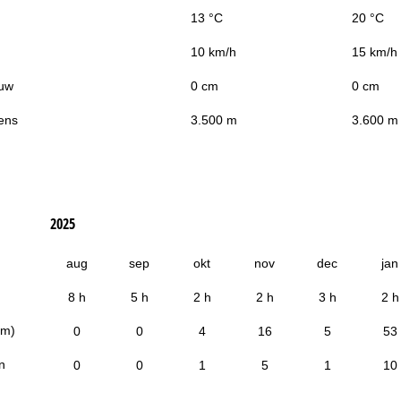
13 °C
20 °C
10 km/h
15 km/h
uw
0 cm
0 cm
ens
3.500 m
3.600 m
2025
aug
sep
okt
nov
dec
jan
8 h
5 h
2 h
2 h
3 h
2 h
cm)
0
0
4
16
5
53
n
0
0
1
5
1
10