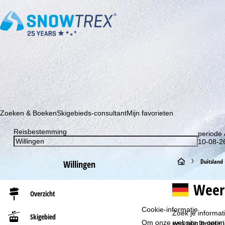
Schrijf je in voor onze nieuwsbrief en wees als eerste op de hoo
Zoeken & Boeken
Skigebieds-consultant
Mijn favorieten
Reisbestemming
periode 
10-08-26
S
Duitsland
Willingen
t
Weer
Overzicht
a
Cookie-informatie
Zoek je informat
Skigebied
r
Om onze website te optima
een nog betere i