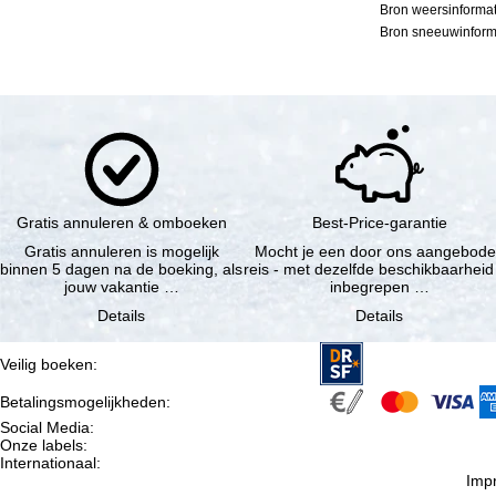
Bron weersinformat
Bron sneeuwinforma
Gratis annuleren & omboeken
Best-Price-garantie
Gratis annuleren is mogelijk
Mocht je een door ons aangebod
binnen 5 dagen na de boeking, als
reis - met dezelfde beschikbaarheid
jouw vakantie …
inbegrepen …
Details
Details
Veilig boeken
:
Betalingsmogelijkheden
:
Social Media
:
Onze labels
:
Internationaal
:
Imp