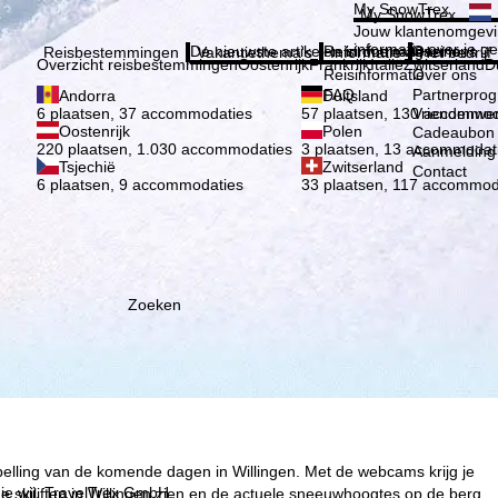
Kies 
My SnowTrex
My SnowTrex
Aanmelden
Jouw klantenomgevi
informatie over je g
De nieuwste artikelen in ons magazine
Reisinformatie
Over ons
Reisbestemmingen
Vakantiethema's
Informatie
Het bedrijf
Overzicht reisbestemmingen
Oostenrijk
Frankrijk
Italië
Zwitserland
D
Reisinformatie
Over ons
FAQ
Partnerpro
Andorra
Duitsland
Vriendenwer
6 plaatsen, 37 accommodaties
57 plaatsen, 130 accommod
Oostenrijk
Polen
Cadeaubon
220 plaatsen, 1.030 accommodaties
3 plaatsen, 13 accommodat
Aanmelding 
Tsjechië
Zwitserland
Contact
6 plaatsen, 9 accommodaties
33 plaatsen, 117 accommod
Zoeken
pelling van de komende dagen in Willingen. Met de webcams krijg je
ie wij, TravelTrex GmbH,
 skiliften in Willingen zien en de actuele sneeuwhoogtes op de berg