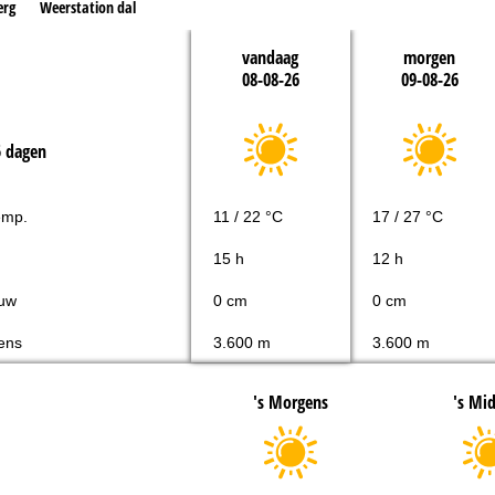
erg
Weerstation dal
vandaag
morgen
08-08-26
09-08-26
5 dagen
emp.
11 / 22 °C
17 / 27 °C
15 h
12 h
uw
0 cm
0 cm
ens
3.600 m
3.600 m
's Morgens
's Mi