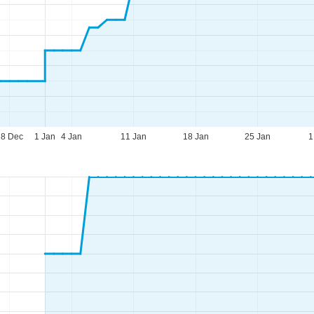
28 Dec
1 Jan
4 Jan
11 Jan
18 Jan
25 Jan
1
eningstijden
-do:
09:00-17:00
09:00-14:00
-zo:
gesloten