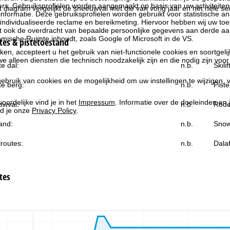
rs. Gebruiksprofielen worden aangemaakt op basis van uw activiteite
et diagram vergelijkt de sneeuwval met die van vorig jaar en het hele sei
formatie. Deze gebruiksprofielen worden gebruikt voor statistische ana
ndividualiseerde reclame en bereikmeting. Hiervoor hebben wij uw to
at ook de overdracht van bepaalde persoonlijke gegevens aan derde aa
ische Ruimte inhoudt, zoals Google of Microsoft in de VS.
es & pistetoestand
kken, accepteert u het gebruik van niet-functionele cookies en soortgeli
we alleen diensten die technisch noodzakelijk zijn en die nodig zijn voor
e dal:
n.b.
Skili
ebruik van cookies en de mogelijkheid om uw instellingen te wijzigen, v
e berg:
n.b.
Piste
oordelijke vind je in het
Impressum
. Informatie over de doeleinden en
uwval:
n.b.
Rode
d je onze
Privacy Policy
.
and:
n.b.
Snow
routes:
n.b.
Dala
tes