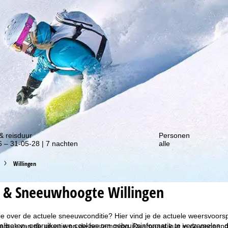
gte van onze kortingsacties!
& reisduur
Personen
 – 31-05-28 | 7 nachten
alle
Willingen
 & Sneeuwhoogte Willingen
ie over de actuele sneeuwconditie? Hier vind je de actuele weersvoors
liseren, gebruiken we cookies om gebruiksinformatie te verzamelen, d
ndruk van de situatie op de bestemming. Daarnaast kun je de geopende