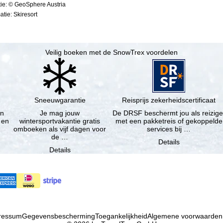
ie: © GeoSphere Austria
tie: Skiresort
Veilig boeken met de SnowTrex voordelen
Sneeuwgarantie
Reisprijs zekerheidscertificaat
en
Je mag jouw
De DRSF beschermt jou als reizige
 en
wintersportvakantie gratis
met een pakketreis of gekoppelde
omboeken als vijf dagen voor
services bij …
de …
Details
Details
ressum
Gegevensbescherming
Toegankelijkheid
Algemene voorwaarden