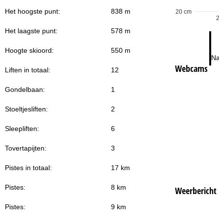
Het hoogste punt:
838 m
20 cm
Het laagste punt:
578 m
Hoogte skioord:
550 m
Na
Webcams
Liften in totaal:
12
Gondelbaan:
1
Stoeltjesliften:
2
Sleepliften:
6
Tovertapijten:
3
Pistes in totaal:
17 km
Pistes:
8 km
Weerbericht
Pistes:
9 km