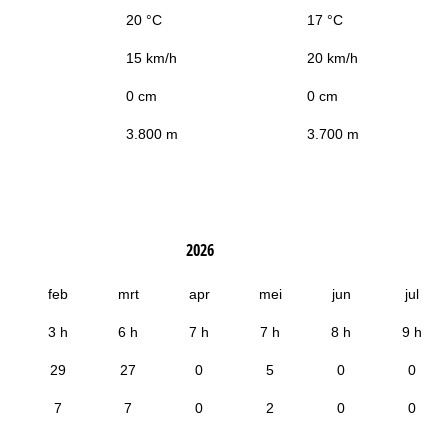
20 °C
17 °C
15 km/h
20 km/h
0 cm
0 cm
3.800 m
3.700 m
2026
feb
mrt
apr
mei
jun
jul
3 h
6 h
7 h
7 h
8 h
9 h
29
27
0
5
0
0
7
7
0
2
0
0