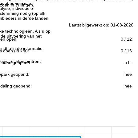
n met behulp van
zoen in Willingen.
lyse, individuele
estemming nodig (op elk
nbieders in derde landen
Laatst bijgewerkt op: 01-08-2026
jke technologieën. Als u op
 de uitvoering van het
ften open:
0 / 12
indt u in de informatie
s open (in km):
0 / 16
 jouw rechten omtrent
lbaan geopend:
n.b.
park geopend:
nee
fdaling geopend:
nee