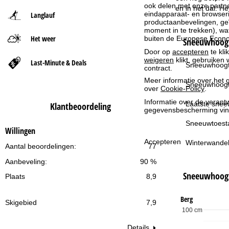
ook delen met onze partne
en in het dal. H
eindapparaat- en browserin
Langlauf
t
productaanbevelingen, geï
moment in te trekken), w
Het weer
buiten de Europese Econom
p
Sneeuwhoogt
Door op
accepteren
te kli
weigeren
klikt, gebruiken 
a
Last-Minute & Deals
Sneeuwhoogt
contract.
Meer informatie over het g
g
Sneeuwhoogt
over
Cookie-Policy
.
Informatie over de verantw
i
Laatste snee
Klantbeoordeling
gegevensbescherming vin
n
Sneeuwtoest
Willingen
Accepteren
Winterwandel
a
Aantal beoordelingen:
77
Aanbeveling:
90 %
Sneeuwhoog
Plaats
8,9
Berg
Skigebied
7,9
100 cm
Details