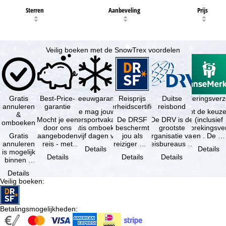
Sterren
Aanbeveling
Prijs
Veilig boeken met de SnowTrex voordelen
Gratis
Best-Price-
Sneeuwgarantie
Reisprijs
Reisannuleringsver
Duitse
annuleren
garantie
zekerheidscertificaat
reisbond
Je mag jouw
Je hebt de keuze
&
Mocht je een
wintersportvakantie
De DRSF
De DRV is de
(inclusief
omboeken
door ons
gratis omboeken
beschermt
grootste
reisonderbrekingsve
Gratis
aangeboden
als vijf dagen voor
jou als
organisatie van
en . De …
annuleren
reis - met
de …
reiziger met
reisbureaus en
Details
Details
is mogelijk
dezelfde
een
reisorganisaties
Details
Details
Details
binnen 5
beschikbaarheid
pakketreis
in Duitsland. …
dagen na
en inbegrepen
of
Details
de
…
gekoppelde
Veilig boeken
:
boeking,
services bij
als jouw
…
vakantie …
Betalingsmogelijkheden
: