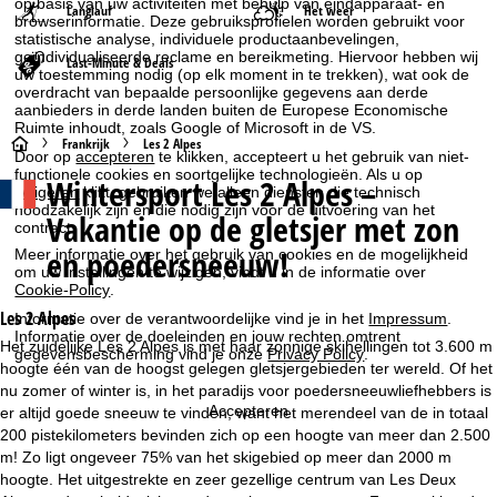
op basis van uw activiteiten met behulp van eindapparaat- en
Langlauf
Het weer
browserinformatie. Deze gebruiksprofielen worden gebruikt voor
statistische analyse, individuele productaanbevelingen,
geïndividualiseerde reclame en bereikmeting. Hiervoor hebben wij
Last-Minute & Deals
uw toestemming nodig (op elk moment in te trekken), wat ook de
overdracht van bepaalde persoonlijke gegevens aan derde
aanbieders in derde landen buiten de Europese Economische
Ruimte inhoudt, zoals Google of Microsoft in de VS.
S
Frankrijk
Les 2 Alpes
Door op
accepteren
te klikken, accepteert u het gebruik van niet-
functionele cookies en soortgelijke technologieën. Als u op
Wintersport
Les 2 Alpes –
t
weigeren
klikt, gebruiken we alleen diensten die technisch
noodzakelijk zijn en die nodig zijn voor de uitvoering van het
Vakantie op de gletsjer met zon
contract.
a
en poedersneeuw!
Meer informatie over het gebruik van cookies en de mogelijkheid
om uw instellingen te wijzigen, vindt u in de informatie over
r
Cookie-Policy
.
Les 2 Alpes
Informatie over de verantwoordelijke vind je in het
Impressum
.
t
Informatie over de doeleinden en jouw rechten omtrent
Het zuidelijke Les 2 Alpes is met haar zonnige skihellingen tot 3.600 m
gegevensbescherming vind je onze
Privacy Policy
.
hoogte één van de hoogst gelegen gletsjergebieden ter wereld. Of het
p
nu zomer of winter is, in het paradijs voor poedersneeuwliefhebbers is
Accepteren
er altijd goede sneeuw te vinden, want het merendeel van de in totaal
a
200 pistekilometers bevinden zich op een hoogte van meer dan 2.500
m! Zo ligt ongeveer 75% van het skigebied op meer dan 2000 m
g
hoogte. Het uitgestrekte en zeer gezellige centrum van Les Deux