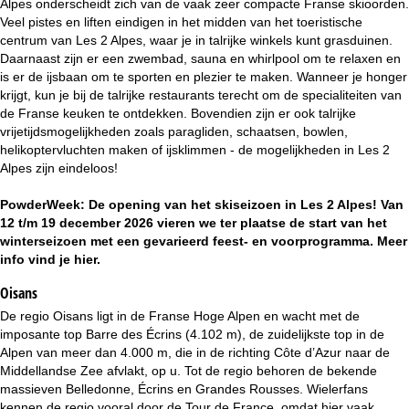
Alpes onderscheidt zich van de vaak zeer compacte Franse skioorden.
i
Veel pistes en liften eindigen in het midden van het toeristische
centrum van Les 2 Alpes, waar je in talrijke winkels kunt grasduinen.
n
Daarnaast zijn er een zwembad, sauna en whirlpool om te relaxen en
is er de ijsbaan om te sporten en plezier te maken. Wanneer je honger
a
krijgt, kun je bij de talrijke restaurants terecht om de specialiteiten van
de Franse keuken te ontdekken. Bovendien zijn er ook talrijke
vrijetijdsmogelijkheden zoals paragliden, schaatsen, bowlen,
helikoptervluchten maken of ijsklimmen - de mogelijkheden in Les 2
Alpes zijn eindeloos!
PowderWeek: De opening van het skiseizoen in Les 2 Alpes! Van
12 t/m 19 december 2026 vieren we ter plaatse de start van het
winterseizoen met een gevarieerd feest- en voorprogramma. Meer
info vind je
hier
.
Oisans
De regio Oisans ligt in de Franse Hoge Alpen en wacht met de
imposante top Barre des Écrins (4.102 m), de zuidelijkste top in de
Alpen van meer dan 4.000 m, die in de richting Côte d’Azur naar de
Middellandse Zee afvlakt, op u. Tot de regio behoren de bekende
massieven Belledonne, Écrins en Grandes Rousses. Wielerfans
kennen de regio vooral door de Tour de France, omdat hier vaak