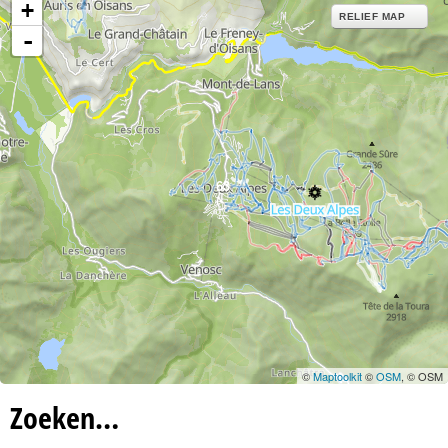
+
RELIEF MAP
-
63
©
Maptoolkit
©
OSM
, © OSM
Zoeken…