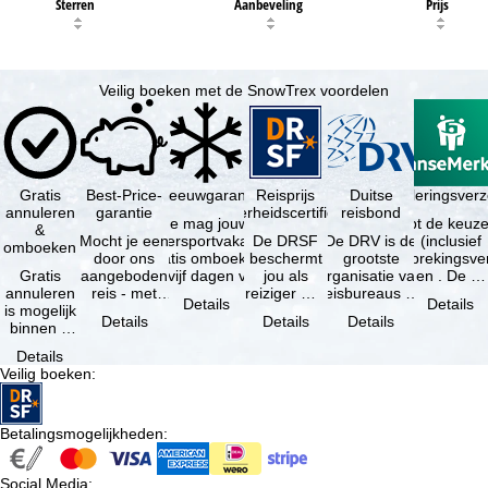
Sterren
Aanbeveling
Prijs
Veilig boeken met de SnowTrex voordelen
Gratis
Best-Price-
Sneeuwgarantie
Reisprijs
Reisannuleringsver
Duitse
annuleren
garantie
zekerheidscertificaat
reisbond
Je mag jouw
Je hebt de keuze
&
Mocht je een
wintersportvakantie
De DRSF
De DRV is de
(inclusief
omboeken
door ons
gratis omboeken
beschermt
grootste
reisonderbrekingsve
Gratis
aangeboden
als vijf dagen voor
jou als
organisatie van
en . De …
annuleren
reis - met
de …
reiziger met
reisbureaus en
Details
Details
is mogelijk
dezelfde
een
reisorganisaties
Details
Details
Details
binnen 5
beschikbaarheid
pakketreis
in Duitsland. …
dagen na
en inbegrepen
of
Details
de
…
gekoppelde
Veilig boeken
:
boeking,
services bij
als jouw
…
vakantie …
Betalingsmogelijkheden
:
Social Media
: