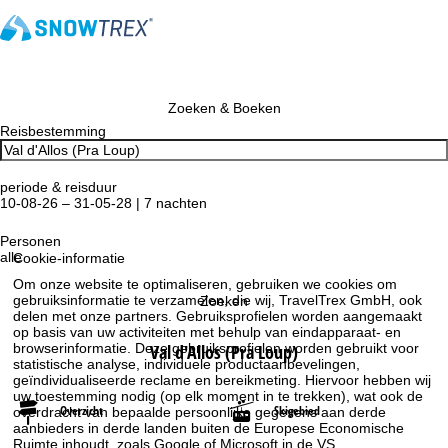
Zoeken & Boeken
Reisbestemming
periode & reisduur
10-08-26 – 31-05-28 | 7 nachten
Personen
alle
Cookie-informatie
Om onze website te optimaliseren, gebruiken we cookies om
gebruiksinformatie te verzamelen, die wij, TravelTrex GmbH, ook
Zoeken
delen met onze partners. Gebruiksprofielen worden aangemaakt
op basis van uw activiteiten met behulp van eindapparaat- en
Val d'Allos (Pra Loup)
browserinformatie. Deze gebruiksprofielen worden gebruikt voor
statistische analyse, individuele productaanbevelingen,
geïndividualiseerde reclame en bereikmeting. Hiervoor hebben wij
uw toestemming nodig (op elk moment in te trekken), wat ook de
Overzicht
Skigebied
overdracht van bepaalde persoonlijke gegevens aan derde
aanbieders in derde landen buiten de Europese Economische
Ruimte inhoudt, zoals Google of Microsoft in de VS.