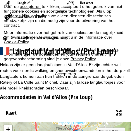
Langlauf
Het weer
Door op
accepteren
te klikken, accepteert u het gebruik van niet-
functionele cookies en soortgelijke technologieën. Als u op
weigeren
klikt, gebruiken we alleen diensten die technisch
Last-Minute & Deals
noodzakelijk zijn en die nodig zijn voor de uitvoering van het
contract.
Meer informatie over het gebruik van cookies en de mogelijkheid
om uw instellingen te wijzigen, vindt u in de informatie over
S
Frankrijk
Val d'Allos (Pra Loup)
Cookie-Policy
.
Langlauf Val d'Allos (Pra Loup)
Informatie over de verantwoordelijke vind je in het
Impressum
.
t
Informatie over de doeleinden en jouw rechten omtrent
gegevensbescherming vind je onze
Privacy Policy
.
a
Helaas zijn er geen langlaufloipes in Val d'Allos. Er zijn echter wel
routes voor nordic walking en sneeuwschoenwandelen in het dorp zelf.
r
Accepteren
Langlaufers komen aan hun trekken in de aangrenzende gebieden
Ratery of La Colle Saint Michel. Daar zijn talloze langlaufloipes voor
t
alle moeilijkheidsgraden beschikbaar.
Accommodaties in Val d'Allos (Pra Loup)
p
a
Kaart
g
+