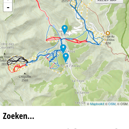
RELIEF MAP
i
-
n
a
©
Maptoolkit
©
OSM
, © OSM
Zoeken…