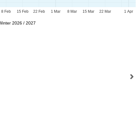
8 Feb
15 Feb
22 Feb
1 Mar
8 Mar
15 Mar
22 Mar
1 Apr
Winter 2026 / 2027