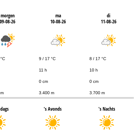
morgen
ma
di
09-08-26
10-08-26
11-08-26
 °C
9 / 17 °C
8 / 17 °C
11 h
10 h
0 cm
0 cm
 m
3.400 m
3.700 m
ddags
's Avonds
's Nachts