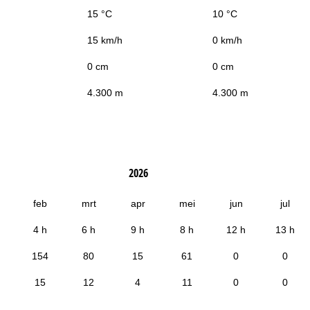
15 °C
10 °C
15 km/h
0 km/h
0 cm
0 cm
4.300 m
4.300 m
2026
feb
mrt
apr
mei
jun
jul
4 h
6 h
9 h
8 h
12 h
13 h
154
80
15
61
0
0
15
12
4
11
0
0