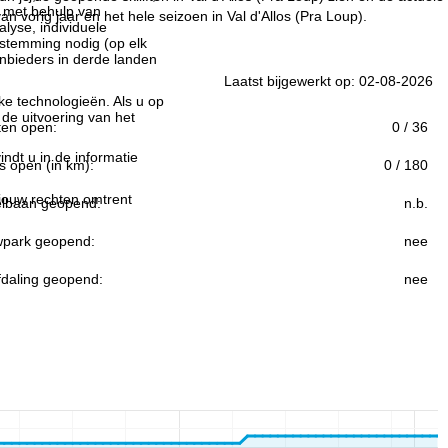
n met behulp van
 vorig jaar en het hele seizoen in Val d'Allos (Pra Loup).
lyse, individuele
estemming nodig (op elk
nbieders in derde landen
Laatst bijgewerkt op: 02-08-2026
jke technologieën. Als u op
 de uitvoering van het
ften open:
0 / 36
indt u in de informatie
s open (in km):
0 / 180
 jouw rechten omtrent
lbaan geopend:
n.b.
park geopend:
nee
fdaling geopend:
nee