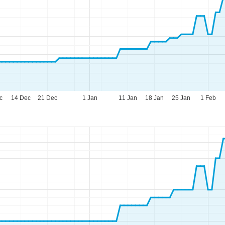
c
14 Dec
21 Dec
1 Jan
11 Jan
18 Jan
25 Jan
1 Feb
eningstijden
-do:
09:00-17:00
09:00-14:00
-zo:
gesloten