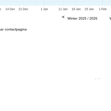
c
14 Dec
21 Dec
1 Jan
11 Jan
18 Jan
25 Jan
1 Feb
Advies
Winter 2025 / 2026
ar contactpagina