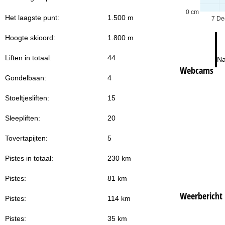
0 cm
Het laagste punt:
1.500 m
7 De
Hoogte skioord:
1.800 m
Liften in totaal:
44
Na
Webcams
Gondelbaan:
4
Stoeltjesliften:
15
Sleepliften:
20
Tovertapijten:
5
Pistes in totaal:
230 km
Pistes:
81 km
Weerbericht
Pistes:
114 km
Pistes:
35 km