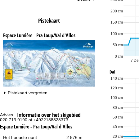
200 cm
Pistekaart
150 cm
100 cm
Espace Lumière - Pra Loup/Val d'Allos
50 cm
0 cm
7 De
Dal
140 cm
120 cm
Pistekaart vergroten
100 cm
80 cm
Informatie over het skigebied
Advies
Op
60 cm
020 713 9190 of +4922188828373
ma
vr:
Espace Lumière - Pra Loup/Val d'Allos
40 cm
za
20 cm
Het hoogste punt:
2.576 m