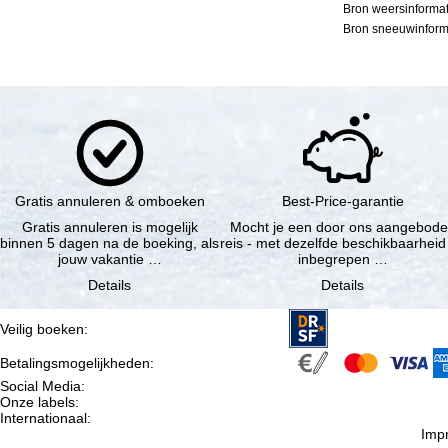
Bron weersinformat
Bron sneeuwinforma
Gratis annuleren & omboeken
Best-Price-garantie
Gratis annuleren is mogelijk
Mocht je een door ons aangebod
binnen 5 dagen na de boeking, als
reis - met dezelfde beschikbaarheid
jouw vakantie …
inbegrepen …
Details
Details
Veilig boeken
:
Betalingsmogelijkheden
:
Social Media
:
Onze labels
:
Internationaal
:
Imp