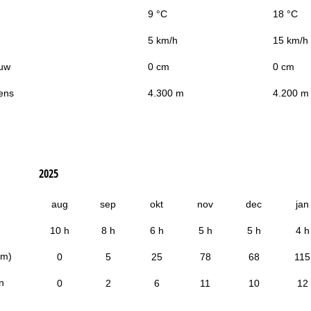
9 °C
18 °C
5 km/h
15 km/h
uw
0 cm
0 cm
ens
4.300 m
4.200 m
2025
aug
sep
okt
nov
dec
jan
10 h
8 h
6 h
5 h
5 h
4 h
cm)
0
5
25
78
68
115
n
0
2
6
11
10
12