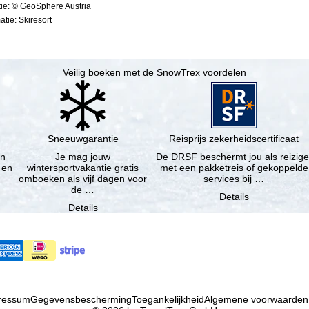
ie: © GeoSphere Austria
tie: Skiresort
Veilig boeken met de SnowTrex voordelen
Sneeuwgarantie
Reisprijs zekerheidscertificaat
en
Je mag jouw
De DRSF beschermt jou als reizige
 en
wintersportvakantie gratis
met een pakketreis of gekoppelde
omboeken als vijf dagen voor
services bij …
de …
Details
Details
ressum
Gegevensbescherming
Toegankelijkheid
Algemene voorwaarden