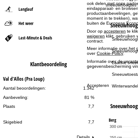
ook delen met onze partne
sneeuwhoogtes op
eindapparaat- en browserin
Langlauf
t
productaanbevelingen, geï
moment in te trekken), w
Het weer
buiten de Europese Econom
p
Sneeuwhoogt
Door op
accepteren
te kli
weigeren
klikt, gebruiken 
a
Last-Minute & Deals
Sneeuwhoogt
contract.
Meer informatie over het g
g
Sneeuwhoogt
over
Cookie-Policy
.
Informatie over de verantw
i
Laatste snee
Klantbeoordeling
gegevensbescherming vin
n
Sneeuwtoest
Val d'Allos (Pra Loup)
Accepteren
Winterwandel
a
Aantal beoordelingen:
1.342
Aanbeveling:
81 %
Sneeuwhoog
Plaats
7,7
Berg
Skigebied
7,7
300 cm
Details
250 cm