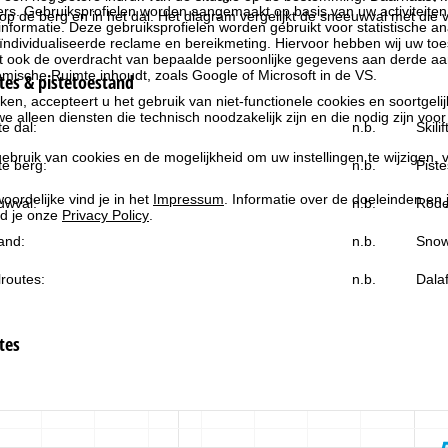
rs. Gebruiksprofielen worden aangemaakt op basis van uw activiteite
 de berg en in het dal. Het diagram vergelijkt de sneeuwval met die van
formatie. Deze gebruiksprofielen worden gebruikt voor statistische ana
ndividualiseerde reclame en bereikmeting. Hiervoor hebben wij uw to
at ook de overdracht van bepaalde persoonlijke gegevens aan derde aa
ische Ruimte inhoudt, zoals Google of Microsoft in de VS.
es & pistetoestand
kken, accepteert u het gebruik van niet-functionele cookies en soortgeli
we alleen diensten die technisch noodzakelijk zijn en die nodig zijn voor
e dal:
n.b.
Skili
ebruik van cookies en de mogelijkheid om uw instellingen te wijzigen, v
e berg:
n.b.
Piste
oordelijke vind je in het
Impressum
. Informatie over de doeleinden en
uwval:
n.b.
Rode
d je onze
Privacy Policy
.
and:
n.b.
Snow
routes:
n.b.
Dala
tes