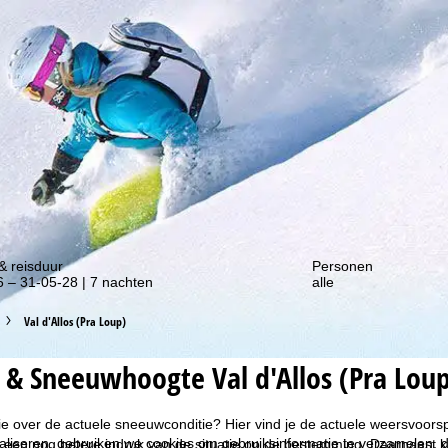
gte van onze kortingsacties!
& reisduur
Personen
 – 31-05-28 | 7 nachten
alle
Val d'Allos (Pra Loup)
& Sneeuwhoogte Val d'Allos (Pra Lou
ie over de actuele sneeuwconditie? Hier vind je de actuele weersvoors
liseren, gebruiken we cookies om gebruiksinformatie te verzamelen, d
 een nog betere indruk van de situatie op de bestemming. Daarnaast kun