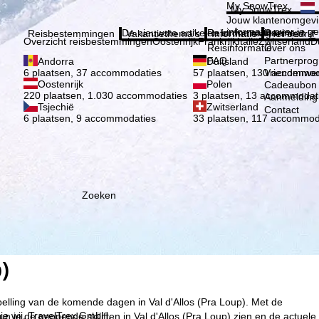
Kies 
My SnowTrex
My SnowTrex
Aanmelden
Jouw klantenomgevi
informatie over je g
De nieuwste artikelen in ons magazine
Reisinformatie
Over ons
Reisbestemmingen
Vakantiethema's
Informatie
Het bedrijf
Overzicht reisbestemmingen
Oostenrijk
Frankrijk
Italië
Zwitserland
D
Reisinformatie
Over ons
FAQ
Partnerpro
Andorra
Duitsland
Vriendenwer
6 plaatsen, 37 accommodaties
57 plaatsen, 130 accommod
Oostenrijk
Polen
Cadeaubon
220 plaatsen, 1.030 accommodaties
3 plaatsen, 13 accommodat
Aanmelding 
Tsjechië
Zwitserland
Contact
6 plaatsen, 9 accommodaties
33 plaatsen, 117 accommod
Zoeken
p)
pelling van de komende dagen in Val d'Allos (Pra Loup). Met de
ie wij, TravelTrex GmbH,
 je de geopende skiliften in Val d'Allos (Pra Loup) zien en de actuele