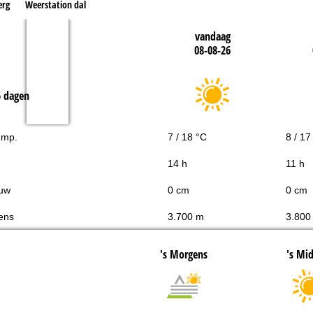
erg
Weerstation dal
vandaag
08-08-26
5 dagen
emp.
7 / 18 °C
8 / 17
14 h
11 h
uw
0 cm
0 cm
ens
3.700 m
3.800
's Morgens
's Mi