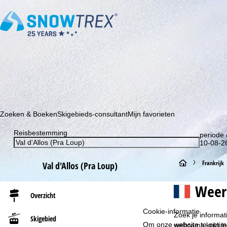
Schrijf je in voor onze nieuwsbrief en wees als eerste op de hoo
Zoeken & Boeken
Skigebieds-consultant
Mijn favorieten
Reisbestemming
periode 
10-08-26
S
Frankrijk
Val d'Allos (Pra Loup)
t
Weer 
Overzicht
a
Cookie-informatie
Zoek je informat
Skigebied
r
Om onze website te optima
webcams krijg je