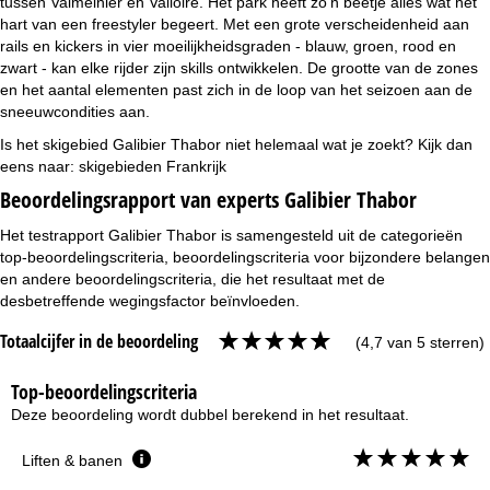
tussen Valmeinier en Valloire. Het park heeft zo'n beetje alles wat het
hart van een freestyler begeert. Met een grote verscheidenheid aan
rails en kickers in vier moeilijkheidsgraden - blauw, groen, rood en
zwart - kan elke rijder zijn skills ontwikkelen. De grootte van de zones
en het aantal elementen past zich in de loop van het seizoen aan de
sneeuwcondities aan.
Is het skigebied Galibier Thabor niet helemaal wat je zoekt? Kijk dan
eens naar:
skigebieden Frankrijk
Beoordelingsrapport van experts Galibier Thabor
Het testrapport Galibier Thabor is samengesteld uit de categorieën
top-beoordelingscriteria, beoordelingscriteria voor bijzondere belangen
en andere beoordelingscriteria, die het resultaat met de
desbetreffende wegingsfactor beïnvloeden.
Totaalcijfer in de beoordeling
(4,7 van 5 sterren)
Top-beoordelingscriteria
Deze beoordeling wordt dubbel berekend in het resultaat.
Liften & banen