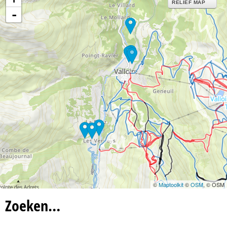
RELIEF MAP
-
26
©
Maptoolkit
©
OSM
, © OSM
Zoeken…