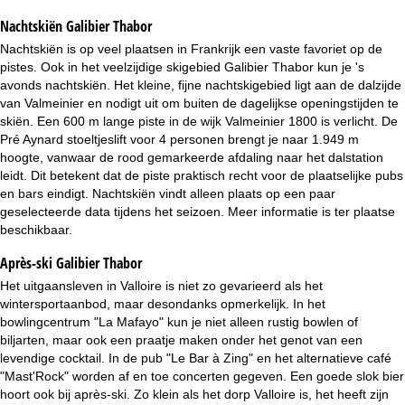
Nachtskiën
Galibier Thabor
Nachtskiën is op veel plaatsen in Frankrijk een vaste favoriet op de
pistes. Ook in het veelzijdige skigebied Galibier Thabor kun je 's
avonds nachtskiën. Het kleine, fijne nachtskigebied ligt aan de dalzijde
van Valmeinier en nodigt uit om buiten de dagelijkse openingstijden te
skiën. Een 600 m lange piste in de wijk Valmeinier 1800 is verlicht. De
Pré Aynard stoeltjeslift voor 4 personen brengt je naar 1.949 m
hoogte, vanwaar de rood gemarkeerde afdaling naar het dalstation
leidt. Dit betekent dat de piste praktisch recht voor de plaatselijke pubs
en bars eindigt. Nachtskiën vindt alleen plaats op een paar
geselecteerde data tijdens het seizoen. Meer informatie is ter plaatse
beschikbaar.
Après-ski Galibier Thabor
Het uitgaansleven in Valloire is niet zo gevarieerd als het
wintersportaanbod, maar desondanks opmerkelijk. In het
bowlingcentrum "La Mafayo" kun je niet alleen rustig bowlen of
biljarten, maar ook een praatje maken onder het genot van een
levendige cocktail. In de pub "Le Bar à Zing" en het alternatieve café
"Mast'Rock" worden af en toe concerten gegeven. Een goede slok bier
hoort ook bij après-ski. Zo klein als het dorp Valloire is, het heeft zijn