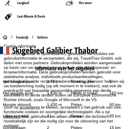
Langlauf
Het weer
Last-Minute & Deals
S
Frankrijk
Valloire
Cookie-informatie
Skigebied
Galibier Thabor
t
Om onze website te optimaliseren, gebruiken we cookies om
gebruiksinformatie te verzamelen, die wij, TravelTrex GmbH, ook
a
delen met onze partners. Gebruiksprofielen worden aangemaakt
Informatie over het skigebied
op basis van uw activiteiten met behulp van eindapparaat- en
browserinformatie. Deze gebruiksprofielen worden gebruikt voor
r
statistische analyse, individuele productaanbevelingen,
geïndividualiseerde reclame en bereikmeting. Hiervoor hebben wij
Het hoogste punt:
2.750 m
Tovertapijten:
1
t
uw toestemming nodig (op elk moment in te trekken), wat ook de
overdracht van bepaalde persoonlijke gegevens aan derde
Het laagste punt:
1.430 m
Pistes in totaal:
160 km
aanbieders in derde landen buiten de Europese Economische
p
Ruimte inhoudt, zoals Google of Microsoft in de VS.
Hoogte skioord:
1.430 m
Pistes:
60 km
Door op
accepteren
te klikken, accepteert u het gebruik van niet-
a
functionele cookies en soortgelijke technologieën. Als u op
Liften in totaal:
31
Pistes:
85 km
weigeren
klikt, gebruiken we alleen diensten die technisch
g
noodzakelijk zijn en die nodig zijn voor de uitvoering van het
contract.
Gondelbaan:
2
Pistes:
15 km