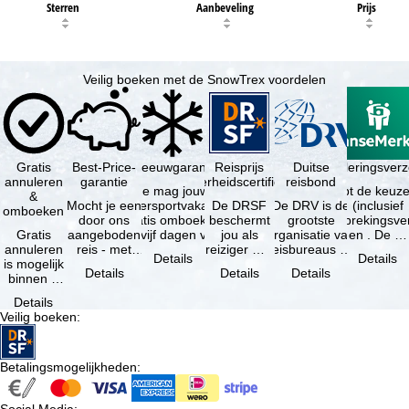
Sterren
Aanbeveling
Prijs
Veilig boeken met de SnowTrex voordelen
Gratis
Best-Price-
Sneeuwgarantie
Reisprijs
Reisannuleringsver
Duitse
annuleren
garantie
zekerheidscertificaat
reisbond
Je mag jouw
Je hebt de keuze
&
Mocht je een
wintersportvakantie
De DRSF
De DRV is de
(inclusief
omboeken
door ons
gratis omboeken
beschermt
grootste
reisonderbrekingsve
Gratis
aangeboden
als vijf dagen voor
jou als
organisatie van
en . De …
annuleren
reis - met
de …
reiziger met
reisbureaus en
Details
Details
is mogelijk
dezelfde
een
reisorganisaties
Details
Details
Details
binnen 5
beschikbaarheid
pakketreis
in Duitsland. …
dagen na
en inbegrepen
of
Details
de
…
gekoppelde
Veilig boeken
:
boeking,
services bij
als jouw
…
vakantie …
Betalingsmogelijkheden
:
Social Media
: