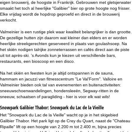
eigen brouwerij, de hoogste in Frankrijk. Gebrouwen met gletsjerwater
smaakt het toch al heerlijke "Galibier" bier op grote hoogte nog frisser.
Elke vrijdag wordt de hopdrop geproefd en direct in de brouwerij
verkocht.
Valmeinier is een rustige plek waar kwaliteit belangrijker is dan grootte.
De gezellige hutten zijn daarom wat kleiner dan elders en er worden
heerlijke streekgerechten geserveerd in plaats van goulashsoep. Na
het skiën nodigen talrijke zonneterrassen en cafés direct aan de piste
uit tot après-ski. 's Avonds kun je kiezen uit verschillende bars,
restaurants, een bioscoop en een disco.
Na het skiën en feesten kun je altijd ontspannen in de sauna,
hammam en jacuzzi van fitnesscentrum "Le Val'Form". Valloire en
Valmeinier bieden ook tal van evenementen en buitenactiviteiten:
sneeuwschoenwandelingen, hondensleeën, Segway-ritten in de
sneeuw, schaatsen of paragliding - hier is voor elk wat wils!
Snowpark Galibier Thabor:
Snowpark du Lac de la Vieille
Het "Snowpark du Lac de la Vieille" wacht op je in het skigebied
Galibier Thabor. Het park ligt op de Crey du Quart, naast de "Chateau
Ripaille" lift op een hoogte van 2.200 m tot 2.400 m, bijna precies