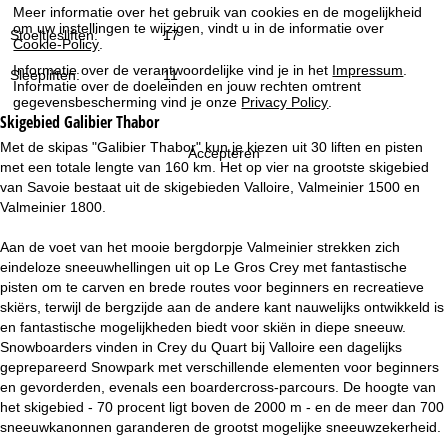
i
Meer informatie over het gebruik van cookies en de mogelijkheid
om uw instellingen te wijzigen, vindt u in de informatie over
Stoeltjesliften:
17
Cookie-Policy
.
n
Informatie over de verantwoordelijke vind je in het
Impressum
.
Sleepliften:
11
Informatie over de doeleinden en jouw rechten omtrent
a
gegevensbescherming vind je onze
Privacy Policy
.
Skigebied
Galibier Thabor
Met de skipas "Galibier Thabor" kun je kiezen uit 30 liften en pisten
Accepteren
met een totale lengte van 160 km. Het op vier na grootste skigebied
van Savoie bestaat uit de skigebieden Valloire, Valmeinier 1500 en
Valmeinier 1800.
Aan de voet van het mooie bergdorpje Valmeinier strekken zich
eindeloze sneeuwhellingen uit op Le Gros Crey met fantastische
pisten om te carven en brede routes voor beginners en recreatieve
skiërs, terwijl de bergzijde aan de andere kant nauwelijks ontwikkeld is
en fantastische mogelijkheden biedt voor skiën in diepe sneeuw.
Snowboarders vinden in Crey du Quart bij Valloire een dagelijks
geprepareerd Snowpark met verschillende elementen voor beginners
en gevorderden, evenals een boardercross-parcours. De hoogte van
het skigebied - 70 procent ligt boven de 2000 m - en de meer dan 700
sneeuwkanonnen garanderen de grootst mogelijke sneeuwzekerheid.