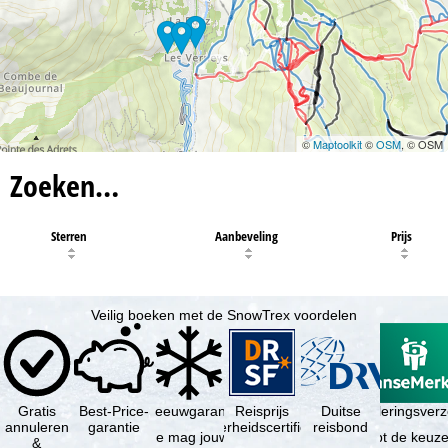
©
Maptoolkit
©
OSM
, © OSM
Zoeken…
Sterren
Aanbeveling
Prijs
Veilig boeken met de SnowTrex voordelen
Gratis
Best-Price-
Sneeuwgarantie
Reisprijs
Reisannuleringsver
Duitse
annuleren
garantie
zekerheidscertificaat
reisbond
Je mag jouw
Je hebt de keuze
&