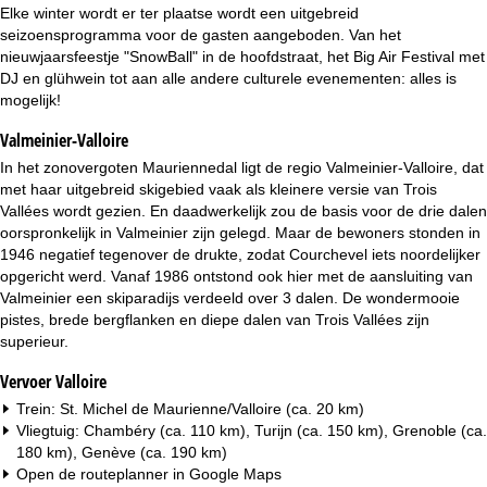
i
Elke winter wordt er ter plaatse wordt een uitgebreid
seizoensprogramma voor de gasten aangeboden. Van het
n
nieuwjaarsfeestje "SnowBall" in de hoofdstraat, het Big Air Festival met
DJ en glühwein tot aan alle andere culturele evenementen: alles is
a
mogelijk!
Valmeinier-Valloire
In het zonovergoten Mauriennedal ligt de regio Valmeinier-Valloire, dat
met haar uitgebreid skigebied vaak als kleinere versie van Trois
Vallées wordt gezien. En daadwerkelijk zou de basis voor de drie dalen
oorspronkelijk in Valmeinier zijn gelegd. Maar de bewoners stonden in
1946 negatief tegenover de drukte, zodat Courchevel iets noordelijker
opgericht werd. Vanaf 1986 ontstond ook hier met de aansluiting van
Valmeinier een skiparadijs verdeeld over 3 dalen. De wondermooie
pistes, brede bergflanken en diepe dalen van Trois Vallées zijn
superieur.
Vervoer Valloire
Trein: St. Michel de Maurienne/Valloire (ca. 20 km)
Vliegtuig: Chambéry (ca. 110 km), Turijn (ca. 150 km), Grenoble (ca.
180 km), Genève (ca. 190 km)
Open de routeplanner in
Google Maps