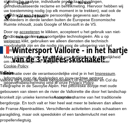
statistische analyse, individuele productaanbevelingen,
Langlauf
Het weer
geïndividualiseerde reclame en bereikmeting. Hiervoor hebben wij
uw toestemming nodig (op elk moment in te trekken), wat ook de
overdracht van bepaalde persoonlijke gegevens aan derde
Last-Minute & Deals
aanbieders in derde landen buiten de Europese Economische
Ruimte inhoudt, zoals Google of Microsoft in de VS.
Door op
accepteren
te klikken, accepteert u het gebruik van niet-
functionele cookies en soortgelijke technologieën. Als u op
S
Frankrijk
Valloire
weigeren
klikt, gebruiken we alleen diensten die technisch
noodzakelijk zijn en die nodig zijn voor de uitvoering van het
Wintersport
Valloire - in het hartje
t
contract.
van de 3-Vallées-skischakel!
Meer informatie over het gebruik van cookies en de mogelijkheid
a
om uw instellingen te wijzigen, vindt u in de informatie over
Cookie-Policy
.
r
Valloire
Informatie over de verantwoordelijke vind je in het
Impressum
.
Informatie over de doeleinden en jouw rechten omtrent
Valloire ligt tussen de twee bergpassen Col du Galibier en Col du
gegevensbescherming vind je onze
Privacy Policy
.
t
Télégraphe in de Savoyse Alpen. Het pittoreske dorpje met oude
gebouwen van steen en de rivier de Valloirette die door het landschap
p
kronkelt zijn unieke kenmerken voor de charme van het traditionele
Accepteren
bergdorpje. En toch valt er hier heel wat meer te beleven dan alleen
a
de Franse Alpentradities. Verschillende activiteiten zoals schaatsen en
paragliding, maar ook speedskiën of een tandemvlucht met een
g
propellervliegtuig.