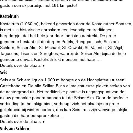
n
gasten een skiparadijs met 181 km piste!
a
Kastelruth
Kastelruth (1.060 m), bekend geworden door de Kastelruther Spatzen,
is met zijn historische dorpskern een levendig en traditioneel
bergdorpje, dat het hele jaar door toeristen aantrekt. De grote
gemeente bestaat uit de dorpen Pufels, Runggaditsch, Seis am
Schlern, Seiser Alm, St. Michael, St. Oswald, St. Valentin, St. Vigil,
Tagusens, Tisens en Sureghes, waarbij de Seiser Alm bijna de hele
gemeente omvat. Kastelruth lokt mensen met haar …
Details over de plaats
Seis
Seis am Schlern ligt op 1.000 m hoogte op de Hochplateau tussen
Castelrotto en Fie allo Sciliar. Bijna al majestueuse pieken steken van
de achtergrond uit! Het traditierijke plaatsje is uitgangspunt van de
nieuw gemaakte panoramabaan tot de Seiser Alm. Door de perfecte
verbinding tot het skigebied, verheugt zich het plaatsje op grote
geliefdheid bij wintersporters, dus kan Seis trots zijn vanwege talrijke
gasten die haar oorspronkelijke …
Details over de plaats
Völs am Schlern