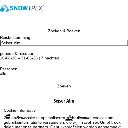
Zoeken & Boeken
Reisbestemming
periode & reisduur
10-08-26 – 31-05-28 | 7 nachten
Personen
alle
Zoeken
Seiser Alm
Cookie-informatie
Overzicht
Skiregio
Om onze website te optimaliseren, gebruiken we cookies om
gebruiksinformatie te verzamelen, die wij, TravelTrex GmbH, ook
delen met onze partners. Gebruiksprofielen worden aangemaakt