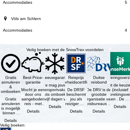
5
Völs am Schlern
4
Veilig boeken met de SnowTrex voordelen
Gratis
Best-Price-
Sneeuwgarantie
Reisprijs
Reisannuleringsver
Duitse
annuleren
garantie
zekerheidscertificaat
reisbond
Je mag jouw
Je hebt de keuze
&
Mocht je een
wintersportvakantie
De DRSF
De DRV is de
(inclusief
omboeken
door ons
gratis omboeken
beschermt
grootste
reisonderbrekingsve
Gratis
aangeboden
als vijf dagen voor
jou als
organisatie van
en . De …
annuleren
reis - met
de …
reiziger met
reisbureaus en
Details
Details
is mogelijk
dezelfde
een
reisorganisaties
Details
Details
Details
binnen 5
beschikbaarheid
pakketreis
in Duitsland. …
dagen na
en inbegrepen
of
Details
de
…
gekoppelde
Veilig boeken
:
boeking,
services bij