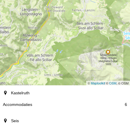
©
Maptoolkit
©
OSM
, © OSM
plaats
Kastelruth
Accommodaties
6
Seis