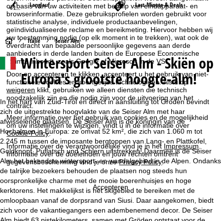
Langlauf
Last-Minute & Deals
op basis van uw activiteiten met behulp van eindapparaat- en
browserinformatie. Deze gebruiksprofielen worden gebruikt voor
statistische analyse, individuele productaanbevelingen,
geïndividualiseerde reclame en bereikmeting. Hiervoor hebben wij
uw toestemming nodig (op elk moment in te trekken), wat ook de
S
Italië
Seiser Alm
overdracht van bepaalde persoonlijke gegevens aan derde
aanbieders in derde landen buiten de Europese Economische
Wintersport Seiser Alm - Skiën op
t
Ruimte inhoudt, zoals Google of Microsoft in de VS.
Europa's grootste hoogte-alm!
Door op
accepteren
te klikken, accepteert u het gebruik van niet-
a
functionele cookies en soortgelijke technologieën. Als u op
weigeren
klikt, gebruiken we alleen diensten die technisch
noodzakelijk zijn en die nodig zijn voor de uitvoering van het
r
In het hart van Zuid-Tirol en direct in aansluiting tot Gröden bevindt
contract.
zich de uitgestrekte hoogvlakte van de Seiser Alm met haar
Meer informatie over het gebruik van cookies en de mogelijkheid
t
afwisselende plaatsen. De Seiser Alm is de koningin van de
om uw instellingen te wijzigen, vindt u in de informatie over
Hochalmen in Europa: ze omvat 52 km², die zich van 1.060 m tot
Cookie-Policy
.
2.245 m tussen de imposante bergtoppen van Lang- en Plattkofel,
p
Informatie over de verantwoordelijke vind je in het
Impressum
.
Goldknopf, Puflatsch und Schlern uitstrekken! Daarmee is de Seiser
Informatie over de doeleinden en jouw rechten omtrent
Alm het bekendste wintersport- en wandelgebied in de Alpen. Ondanks
a
gegevensbescherming vind je onze
Privacy Policy
.
de talrijke bezoekers behouden de plaatsen nog steeds hun
oorspronkelijke charme met de mooie boerenhuisjes en hoge
g
Accepteren
kerktorens. Het makkelijkst is het skigebied te bereiken met de
omloopbaan vanaf de dorpsrand van Siusi. Daar aangekomen, biedt
i
zich voor de vakantiegangers een adembenemend decor. De Seiser
Alm biedt 63 pistekilometers, samen met Gröden ontstaat voor de