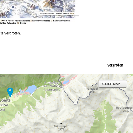
 te vergroten.
vergroten
RELIEF MAP