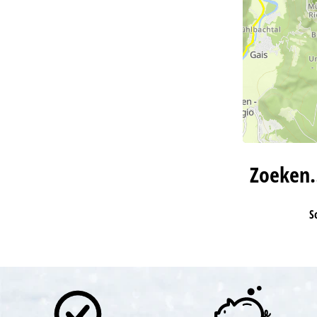
Zoeken
S