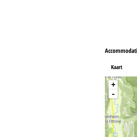
Accommodatie
Kaart
+
-