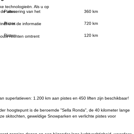
jke technologieën. Als u op
Pistes:
360 km
 de uitvoering van het
Pistes:
720 km
indt u in de informatie
Pistes:
120 km
 jouw rechten omtrent
van superlatieven: 1.200 km aan pistes en 450 liften zijn beschikbaar!
nder hoogtepunt is de beroemde "Sella Ronda", de 40 kilometer lange
loze skitochten, geweldige Snowparken en verlichte pistes voor
cent zonnige dagen en een bijzonder lage luchtvochtigheid, waardoor