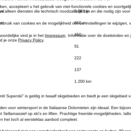
kken, accepteert u het gebruik van niet-functionele cookies en soortgeli
nt:
3.269 m
we alleen diensten die technisch noodzakelijk zijn en die nodig zijn voor
t:
860 m
ebruik van cookies en de mogelijkheid om uw instellingen te wijzigen, v
450
oordelijke vind je in het
Impressum
. Informatie over de doeleinden en
d je onze
Privacy Policy
.
91
222
137
:
1.200 km
iti Superski" is geldig in twaalf skigebieden en biedt je een skigebied 
n voor wintersport in de Italiaanse Dolomieten zijn ideaal. Een bijzo
t Sellamassief op ski's en liften. Prachtige freeride-mogelijkheden, tal
n het toch al eersteklas aanbod compleet.
t bekroond met een verscheidenheid aan restaurants en hutten, 80 pro