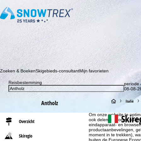
Schrijf je in voor onze nieuwsbrief en wees als eerste op de hoo
Zoeken & Boeken
Skigebieds-consultant
Mijn favorieten
Reisbestemming
periode 
08-08-26
S
Italië
Antholz
Cookie-informatie
t
Om onze website te optima
Skire
ook delen met onze partne
Overzicht
eindapparaat- en browserin
a
productaanbevelingen, geï
moment in te trekken), w
Skiregio
r
buiten de Europese Econom