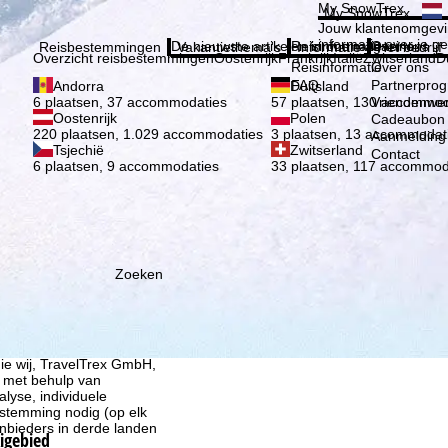
Kies 
My SnowTrex
My SnowTrex
Aanmelden
Jouw klantenomgevi
informatie over je g
De nieuwste artikelen in ons magazine
Reisinformatie
Over ons
Reisbestemmingen
Vakantiethema's
Informatie
Het bedrijf
Overzicht reisbestemmingen
Oostenrijk
Frankrijk
Italië
Zwitserland
D
Reisinformatie
Over ons
FAQ
Partnerpro
Andorra
Duitsland
Vriendenwer
6 plaatsen, 37 accommodaties
57 plaatsen, 130 accommod
Oostenrijk
Polen
Cadeaubon
220 plaatsen, 1.029 accommodaties
3 plaatsen, 13 accommodat
Aanmelding 
Tsjechië
Zwitserland
Contact
6 plaatsen, 9 accommodaties
33 plaatsen, 117 accommod
Zoeken
ie wij, TravelTrex GmbH,
n met behulp van
lyse, individuele
estemming nodig (op elk
nbieders in derde landen
kigebied