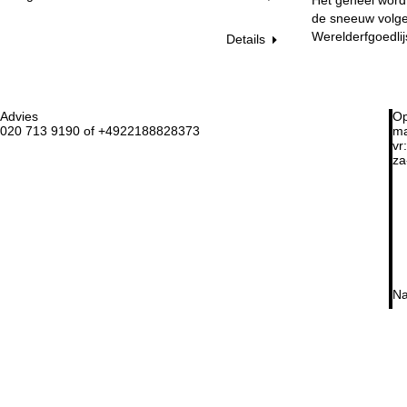
de sneeuw volgen
Werelderfgoedli
Details
Advies
Op
020 713 9190 of +4922188828373
ma
vr:
za
Na