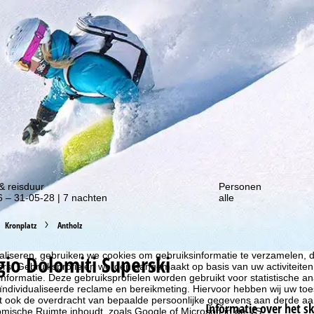
gte van onze kortingsacties!
& reisduur
Personen
 – 31-05-28 | 7 nachten
alle
Kronplatz
Antholz
liseren, gebruiken we cookies om gebruiksinformatie te verzamelen, d
gio Dolomiti Superski
rs. Gebruiksprofielen worden aangemaakt op basis van uw activiteite
formatie. Deze gebruiksprofielen worden gebruikt voor statistische ana
ndividualiseerde reclame en bereikmeting. Hiervoor hebben wij uw to
at ook de overdracht van bepaalde persoonlijke gegevens aan derde aa
Informatie over het s
ische Ruimte inhoudt, zoals Google of Microsoft in de VS.