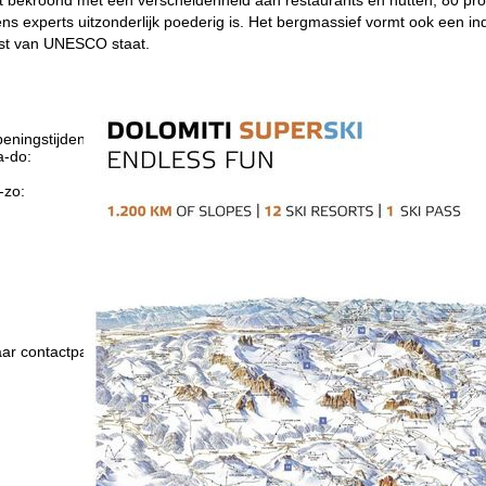
s experts uitzonderlijk poederig is. Het bergmassief vormt ook een i
jst van UNESCO staat.
eningstijden
-do:
09:00-17:00
09:00-14:00
-zo:
gesloten
Advies
ar contactpagina