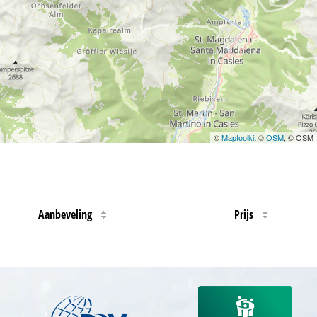
©
Maptoolkit
©
OSM
, © OSM
Aanbeveling
Prijs