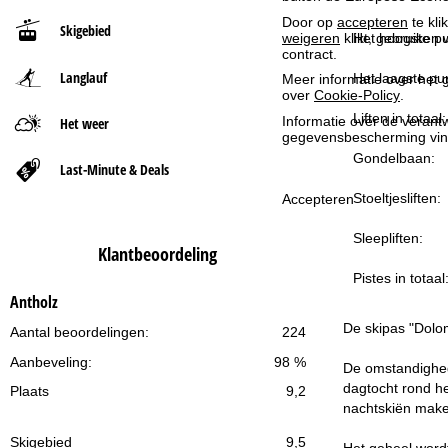
Door op
accepteren
te kli
Skigebied
t
Het hoogste pu
weigeren
klikt, gebruiken 
contract.
Langlauf
p
Het laagste pun
Meer informatie over het g
over
Cookie-Policy
.
a
Liften in totaal:
Informatie over de verantw
Het weer
gegevensbescherming vin
Gondelbaan:
g
Last-Minute & Deals
Stoeltjesliften:
Accepteren
i
Sleepliften:
n
Klantbeoordeling
Pistes in totaal
a
Antholz
De skipas "Dolom
Aantal beoordelingen:
224
Aanbeveling:
98 %
De omstandighede
dagtocht rond he
Plaats
9,2
nachtskiën make
Skigebied
9,5
Het geheel word