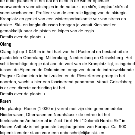
de oude plaatsen in het dal en biedt in de winter optimale
voorwaarden voor uitstapjes in de natuur - op ski's, langlauf-ski's of
sneeuwschoenen. Profiteer van de centrale ligging van de skiregio
Kronplatz en geniet van een wintersportvakantie ver van stress en
drukte. Ski- en langlaufbussen brengen je vanuit Kies snel en
gemakkelijk naar de pistes en loipes van de regio. …
Details over de plaats
Olang
Olang ligt op 1.048 m in het hart van het Pustertal en bestaat uit de
plaatsdelen Oberolang, Mitterolang, Niederolang en Geiselsberg. Het
schilderachtige dorpje dat aan de voet van de Kronplatz ligt, is ingebed
tussen de Alpen en de Dolomieten: omgeven door de indrukwekkende
Pragser Dolomieten in het zuiden en de Rieserferner-groep in het
noorden, wacht u hier een fascinerend panorama. Vanuit Geiselsberg
is er een directe verbinding tot het …
Details over de plaats
Rasen
Het plaatsje Rasen (1.030 m) vormt met zijn drie gemeentedelen
Niederrasen, Oberrasen en Neunhäuser de entree tot het
beeldschone Antholzertal in Zuid-Tirol. Het "Dolomiti Nordic Ski" in
Rasen-Antholz is het grootste langlaufgebied van Europa. Ca. 900
loipenkilometer staan voor een onbeschrijfelijke ski- en