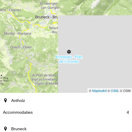
©
Maptoolkit
©
OSM
, © OSM
plaats
Antholz
Accommodaties
4
Bruneck