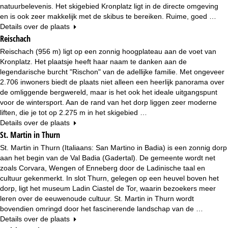
natuurbelevenis. Het skigebied Kronplatz ligt in de directe omgeving
en is ook zeer makkelijk met de skibus te bereiken. Ruime, goed …
Details over de plaats
Reischach
Reischach (956 m) ligt op een zonnig hoogplateau aan de voet van
Kronplatz. Het plaatsje heeft haar naam te danken aan de
legendarische burcht "Rischon" van de adellijke familie. Met ongeveer
2.706 inwoners biedt de plaats niet alleen een heerlijk panorama over
de omliggende bergwereld, maar is het ook het ideale uitgangspunt
voor de wintersport. Aan de rand van het dorp liggen zeer moderne
liften, die je tot op 2.275 m in het skigebied …
Details over de plaats
St. Martin in Thurn
St. Martin in Thurn (Italiaans: San Martino in Badia) is een zonnig dorp
aan het begin van de Val Badia (Gadertal). De gemeente wordt net
zoals Corvara, Wengen of Enneberg door de Ladinische taal en
cultuur gekenmerkt. In slot Thurn, gelegen op een heuvel boven het
dorp, ligt het museum Ladin Ciastel de Tor, waarin bezoekers meer
leren over de eeuwenoude cultuur. St. Martin in Thurn wordt
bovendien omringd door het fascinerende landschap van de …
Details over de plaats