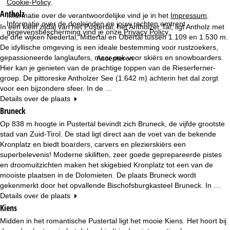
n
Cookie-Policy
.
Antholz
Informatie over de verantwoordelijke vind je in het
Impressum
.
a
Informatie over de doeleinden en jouw rechten omtrent
In een klein zijdal van het Pustertal, het Antholzer Tal, ligt Antholz met
gegevensbescherming vind je onze
Privacy Policy
.
de drie wijken Niedertal, Mittertal en Obertal tussen 1.109 en 1.530 m.
De idyllische omgeving is een ideale bestemming voor rustzoekers,
gepassioneerde langlaufers, maar ook voor skiërs en snowboarders.
Accepteren
Hier kan je genieten van de prachtige toppen van de Rieserferner-
groep. De pittoreske Antholzer See (1.642 m) achterin het dal zorgt
voor een bijzondere sfeer. In de …
Details over de plaats
Bruneck
Op 838 m hoogte in Pustertal bevindt zich Bruneck, de vijfde grootste
stad van Zuid-Tirol. De stad ligt direct aan de voet van de bekende
Kronplatz en biedt boarders, carvers en plezierskiërs een
superbelevenis! Moderne skiliften, zeer goede geprepareerde pistes
en droomuitzichten maken het skigebied Kronplatz tot een van de
mooiste plaatsen in de Dolomieten. De plaats Bruneck wordt
gekenmerkt door het opvallende Bischofsburgkasteel Bruneck. In …
Details over de plaats
Kiens
Midden in het romantische Pustertal ligt het mooie Kiens. Het hoort bij