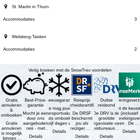
St. Martin in Thurn
3
Welsberg-Taisten
2
Veilig boeken met de SnowTrex voordelen
Gratis
Best-Price-
Sneeuwgarantie
Reisprijs
Reisannuleringsver
Duitse
annuleren
garantie
zekerheidscertificaat
reisbond
Je mag jouw
Je hebt de keuze
&
Mocht je een
wintersportvakantie
De DRSF
De DRV is de
(inclusief
omboeken
door ons
gratis omboeken
beschermt
grootste
reisonderbrekingsve
Gratis
aangeboden
als vijf dagen voor
jou als
organisatie van
en . De …
annuleren
reis - met
de …
reiziger met
reisbureaus en
Details
Details
is mogelijk
dezelfde
een
reisorganisaties
Details
Details
Details
binnen 5
beschikbaarheid
pakketreis
in Duitsland. …