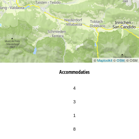
©
Maptoolkit
©
OSM
, © OSM
Accommodaties
4
3
1
8