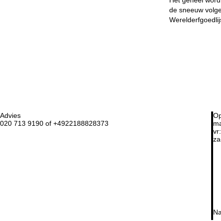
de sneeuw volgen
Werelderfgoedli
Advies
Op
020 713 9190 of +4922188828373
ma
vr:
za
Na