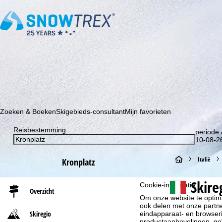
Schrijf je in voor onze nieuwsbrief en wees als eerste op de hoo
Zoeken & Boeken
Skigebieds-consultant
Mijn favorieten
Reisbestemming
periode 
10-08-26
S
Italië
Kronplatz
t
Skire
Cookie-informatie
Overzicht
Om onze website te optima
a
ook delen met onze partne
Skiregio
eindapparaat- en browserin
r
productaanbevelingen, geï