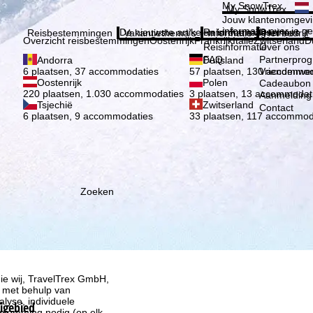
Kies 
My SnowTrex
My SnowTrex
Aanmelden
Jouw klantenomgevi
informatie over je g
De nieuwste artikelen in ons magazine
Reisinformatie
Over ons
Reisbestemmingen
Vakantiethema's
Informatie
Het bedrijf
Overzicht reisbestemmingen
Oostenrijk
Frankrijk
Italië
Zwitserland
D
Reisinformatie
Over ons
FAQ
Partnerpro
Andorra
Duitsland
Vriendenwer
6 plaatsen, 37 accommodaties
57 plaatsen, 130 accommod
Oostenrijk
Polen
Cadeaubon
220 plaatsen, 1.030 accommodaties
3 plaatsen, 13 accommodat
Aanmelding 
Tsjechië
Zwitserland
Contact
6 plaatsen, 9 accommodaties
33 plaatsen, 117 accommod
Zoeken
ie wij, TravelTrex GmbH,
n met behulp van
lyse, individuele
kigebied
estemming nodig (op elk