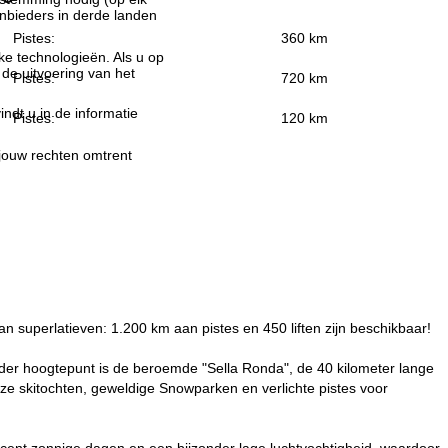
nbieders in derde landen
Pistes:
360 km
jke technologieën. Als u op
 de uitvoering van het
Pistes:
720 km
indt u in de informatie
Pistes:
120 km
 jouw rechten omtrent
van superlatieven: 1.200 km aan pistes en 450 liften zijn beschikbaar!
nder hoogtepunt is de beroemde "Sella Ronda", de 40 kilometer lange
loze skitochten, geweldige Snowparken en verlichte pistes voor
cent zonnige dagen en een bijzonder lage luchtvochtigheid, waardoor