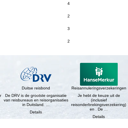
4
2
3
2
Duitse reisbond
Reisannuleringsverzekeringen
r
De DRV is de grootste organisatie
Je hebt de keuze uit de
van reisbureaus en reisorganisaties
(inclusief
in Duitsland. …
reisonderbrekingsverzekering)
en . De …
Details
Details