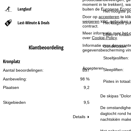
moment in te trekken), w
Langlauf
buiten de Europese Econom
t
Het hoogste pu
Door op
accepteren
te kli
weigeren
klikt, gebruiken 
Last-Minute & Deals
p
Het laagste pun
contract.
Meer informatie over het g
a
Liften in totaal:
over
Cookie-Policy
.
Informatie over de verantw
Gondelbaan:
Klantbeoordeling
g
gegevensbescherming vin
Stoeltjesliften:
i
Kronplatz
Accepteren
Sleepliften:
Aantal beoordelingen:
897
n
Aanbeveling:
98 %
Pistes in totaal
a
Plaatsen
9,2
De skipas "Dolom
Skigebieden
9,5
De omstandighede
dagtocht rond he
Details
nachtskiën make
Het geheel word