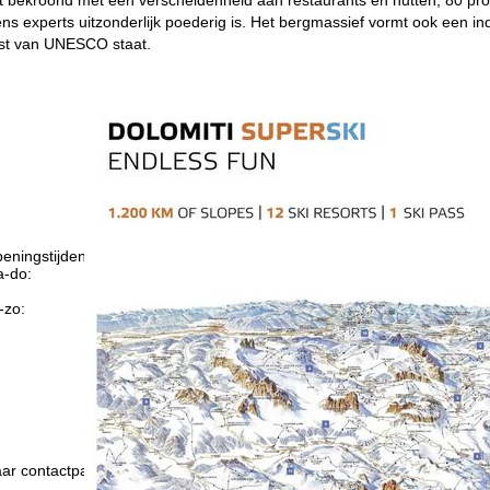
s experts uitzonderlijk poederig is. Het bergmassief vormt ook een i
jst van UNESCO staat.
eningstijden
-do:
09:00-17:00
09:00-14:00
-zo:
gesloten
Advies
ar contactpagina