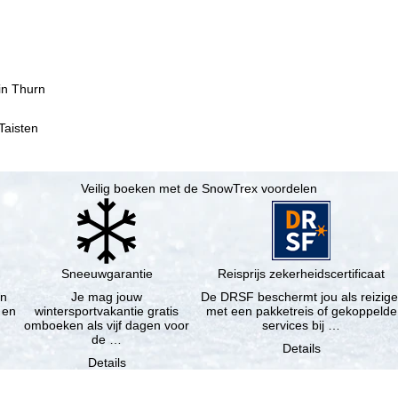
 in Thurn
Taisten
Veilig boeken met de SnowTrex voordelen
Sneeuwgarantie
Reisprijs zekerheidscertificaat
en
Je mag jouw
De DRSF beschermt jou als reizige
 en
wintersportvakantie gratis
met een pakketreis of gekoppelde
omboeken als vijf dagen voor
services bij …
de …
Details
Details