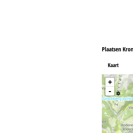
Plaatsen Kron
Kaart
+
-