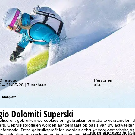
gte van onze kortingsacties!
& reisduur
Personen
 – 31-05-28 | 7 nachten
alle
Kronplatz
gio Dolomiti Superski
liseren, gebruiken we cookies om gebruiksinformatie te verzamelen, d
rs. Gebruiksprofielen worden aangemaakt op basis van uw activiteite
formatie. Deze gebruiksprofielen worden gebruikt voor statistische ana
Informatie over het s
ndividualiseerde reclame en bereikmeting. Hiervoor hebben wij uw to