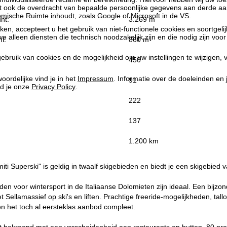
at ook de overdracht van bepaalde persoonlijke gegevens aan derde aa
ische Ruimte inhoudt, zoals Google of Microsoft in de VS.
nt:
3.269 m
kken, accepteert u het gebruik van niet-functionele cookies en soortgeli
we alleen diensten die technisch noodzakelijk zijn en die nodig zijn voor
t:
860 m
ebruik van cookies en de mogelijkheid om uw instellingen te wijzigen, v
450
oordelijke vind je in het
Impressum
. Informatie over de doeleinden en
91
d je onze
Privacy Policy
.
222
137
:
1.200 km
iti Superski" is geldig in twaalf skigebieden en biedt je een skigebied 
n voor wintersport in de Italiaanse Dolomieten zijn ideaal. Een bijzo
t Sellamassief op ski's en liften. Prachtige freeride-mogelijkheden, tal
n het toch al eersteklas aanbod compleet.
t bekroond met een verscheidenheid aan restaurants en hutten, 80 pro