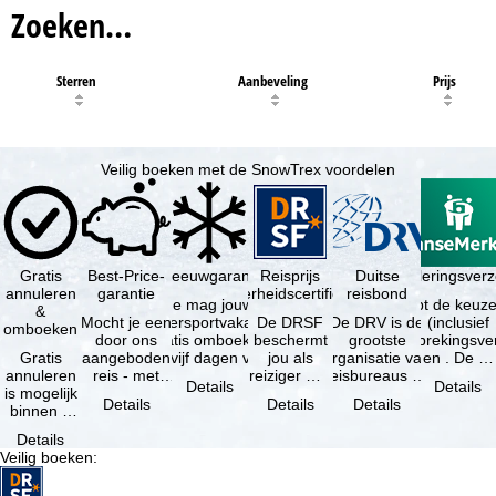
Zoeken…
Sterren
Aanbeveling
Prijs
Veilig boeken met de SnowTrex voordelen
Gratis
Best-Price-
Sneeuwgarantie
Reisprijs
Reisannuleringsver
Duitse
annuleren
garantie
zekerheidscertificaat
reisbond
Je mag jouw
Je hebt de keuze
&
Mocht je een
wintersportvakantie
De DRSF
De DRV is de
(inclusief
omboeken
door ons
gratis omboeken
beschermt
grootste
reisonderbrekingsve
Gratis
aangeboden
als vijf dagen voor
jou als
organisatie van
en . De …
annuleren
reis - met
de …
reiziger met
reisbureaus en
Details
Details
is mogelijk
dezelfde
een
reisorganisaties
Details
Details
Details
binnen 5
beschikbaarheid
pakketreis
in Duitsland. …
dagen na
en inbegrepen
of
Details
de
…
gekoppelde
Veilig boeken
:
boeking,
services bij
als jouw
…