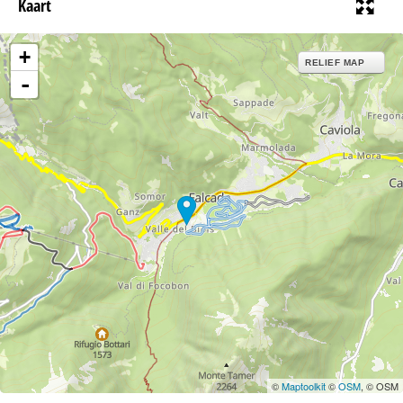
Kaart
+
RELIEF MAP
-
©
Maptoolkit
©
OSM
, © OSM