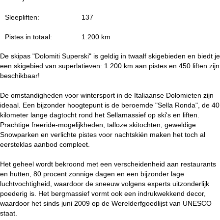
i
Sleepliften:
137
n
Pistes in totaal:
1.200 km
a
De skipas "Dolomiti Superski" is geldig in twaalf skigebieden en biedt je
een skigebied van superlatieven: 1.200 km aan pistes en 450 liften zijn
beschikbaar!
De omstandigheden voor wintersport in de Italiaanse Dolomieten zijn
ideaal. Een bijzonder hoogtepunt is de beroemde "Sella Ronda", de 40
kilometer lange dagtocht rond het Sellamassief op ski's en liften.
Prachtige freeride-mogelijkheden, talloze skitochten, geweldige
Snowparken en verlichte pistes voor nachtskiën maken het toch al
eersteklas aanbod compleet.
Het geheel wordt bekroond met een verscheidenheid aan restaurants
en hutten, 80 procent zonnige dagen en een bijzonder lage
luchtvochtigheid, waardoor de sneeuw volgens experts uitzonderlijk
poederig is. Het bergmassief vormt ook een indrukwekkend decor,
waardoor het sinds juni 2009 op de Werelderfgoedlijst van UNESCO
staat.