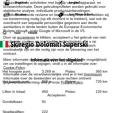
Skigebied
Langlauf
op basis van uw activiteiten met behulp van eindapparaat- en
browserinformatie. Deze gebruiksprofielen worden gebruikt voor
statistische analyse, individuele productaanbevelingen,
Het weer
Last-Minute & Deals
geïndividualiseerde reclame en bereikmeting. Hiervoor hebben wij
uw toestemming nodig (op elk moment in te trekken), wat ook de
overdracht van bepaalde persoonlijke gegevens aan derde
aanbieders in derde landen buiten de Europese Economische
Ruimte inhoudt, zoals Google of Microsoft in de VS.
S
Italië
Falcade
Door op
accepteren
te klikken, accepteert u het gebruik van niet-
Skiregio Dolomiti Superski
functionele cookies en soortgelijke technologieën. Als u op
t
weigeren
klikt, gebruiken we alleen diensten die technisch
noodzakelijk zijn en die nodig zijn voor de uitvoering van het
a
contract.
Informatie over het skigebied
Meer informatie over het gebruik van cookies en de mogelijkheid
r
om uw instellingen te wijzigen, vindt u in de informatie over
Cookie-Policy
.
Het hoogste punt:
3.269 m
Pistes:
360 km
t
Informatie over de verantwoordelijke vind je in het
Impressum
.
Informatie over de doeleinden en jouw rechten omtrent
Het laagste punt:
860 m
Pistes:
720 km
gegevensbescherming vind je onze
Privacy Policy
.
p
Liften in totaal:
450
Pistes:
120 km
a
Accepteren
Gondelbaan:
91
g
Stoeltjesliften:
222