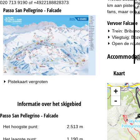
020 713 9190 of +4922188828373
ma
km aan pistes, 27
vr:
Passo San Pellegrino - Falcade
fans, maar ook o
za
Vervoer Falcade
Trein: Bribano
Vliegtuig: Boz
Open de route
Accommodatie
Na
Kaart
Pistekaart vergroten
+
-
Informatie over het skigebied
Passo San Pellegrino - Falcade
Het hoogste punt:
2.513 m
Het laagste punt:
1.190 m