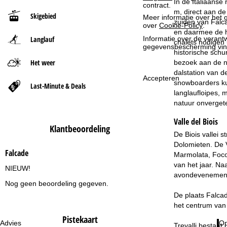
In de Italiaanse
contract.
m, direct aan de
Skigebied
Meer informatie over het g
t
zuiden van Falc
over
Cookie-Policy
.
en daarmee de ho
Langlauf
Informatie over de verantw
p
chalets nodigen 
gegevensbescherming vin
historische sch
a
Het weer
bezoek aan de ni
dalstation van d
Accepteren
g
snowboarders ku
Last-Minute & Deals
langlaufloipes, 
i
natuur onvergetel
Valle del Biois
n
Klantbeoordeling
De Biois vallei 
a
Dolomieten. De V
Falcade
Marmolata, Foco
van het jaar. Na
NIEUW!
avondevenemen
Nog geen beoordeling gegeven.
De plaats Falcade
het centrum van 
Pistekaart
Advies
Op
Trevalli bestaat