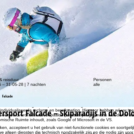
gte van onze kortingsacties!
& reisduur
Personen
 – 31-05-28 | 7 nachten
alle
liseren, gebruiken we cookies om gebruiksinformatie te verzamelen, d
Falcade
rs. Gebruiksprofielen worden aangemaakt op basis van uw activiteite
formatie. Deze gebruiksprofielen worden gebruikt voor statistische ana
ersport
Falcade – Skiparadijs in de Do
ndividualiseerde reclame en bereikmeting. Hiervoor hebben wij uw to
at ook de overdracht van bepaalde persoonlijke gegevens aan derde aa
ische Ruimte inhoudt, zoals Google of Microsoft in de VS.
kken, accepteert u het gebruik van niet-functionele cookies en soortgeli
we alleen diensten die technisch noodzakelijk zijn en die nodig zijn voor