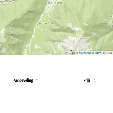
©
Maptoolkit
©
OSM
, © OSM
Aanbeveling
Prijs