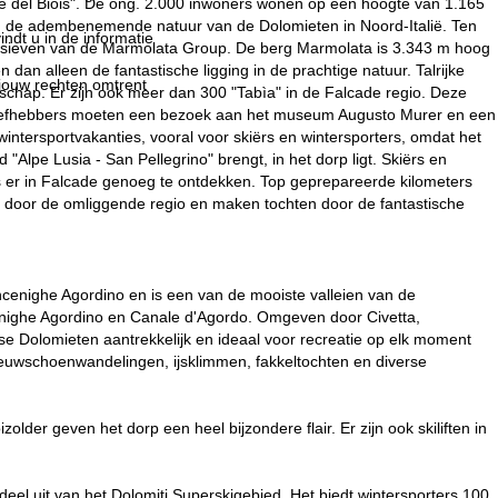
Valle del Biois". De ong. 2.000 inwoners wonen op een hoogte van 1.165
 in de adembenemende natuur van de Dolomieten in Noord-Italië. Ten
indt u in de informatie
assieven van de Marmolata Group. De berg Marmolata is 3.343 m hoog
n alleen de fantastische ligging in de prachtige natuur. Talrijke
 jouw rechten omtrent
dschap. Er zijn ook meer dan 300 "Tabìa" in de Falcade regio. Deze
rliefhebbers moeten een bezoek aan het museum Augusto Murer en een
ntersportvakanties, vooral voor skiërs en wintersporters, omdat het
Alpe Lusia - San Pellegrino" brengt, in het dorp ligt. Skiërs en
s er in Falcade genoeg te ontdekken. Top geprepareerde kilometers
en door de omliggende regio en maken tochten door de fantastische
encenighe Agordino en is een van de mooiste valleien van de
cenighe Agordino en Canale d'Agordo. Omgeven door Civetta,
e Dolomieten aantrekkelijk en ideaal voor recreatie op elk moment
 sneeuwschoenwandelingen, ijsklimmen, fakkeltochten en diverse
lder geven het dorp een heel bijzondere flair. Er zijn ook skiliften in
deel uit van het Dolomiti Superskigebied. Het biedt wintersporters 100