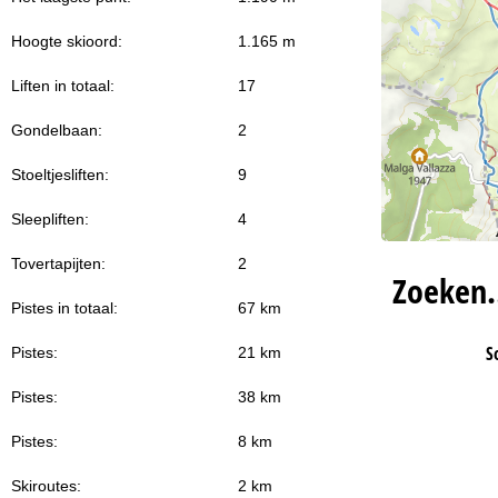
Hoogte skioord:
1.165 m
Liften in totaal:
17
Gondelbaan:
2
Stoeltjesliften:
9
Sleepliften:
4
Tovertapijten:
2
Zoeken
Pistes in totaal:
67 km
S
Pistes:
21 km
Pistes:
38 km
Pistes:
8 km
Skiroutes:
2 km