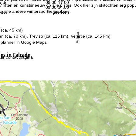
-do:
09:00-17:00
 liften en kunstsneeuw op alle pistes. Ook hier zijn skitochten erg popu
09:00-14:00
p alle andere wintersportliefhebbers.
-zo:
gesloten
 (ca. 45 km)
Advies
en (ca. 70 km), Treviso (ca. 115 km), Venetië (ca. 145 km)
planner in
Google Maps
s in Falcade
ar contactpagina