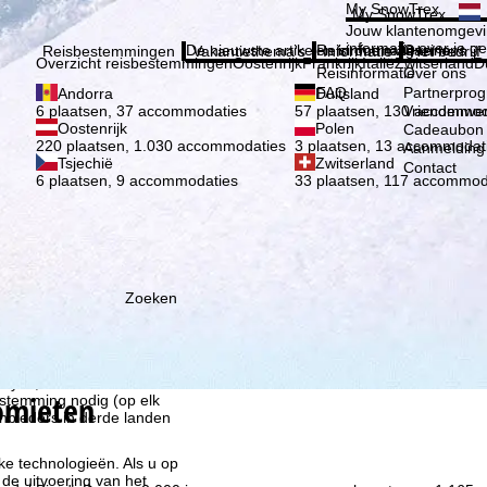
Kies 
My SnowTrex
My SnowTrex
Aanmelden
Jouw klantenomgevi
informatie over je g
De nieuwste artikelen in ons magazine
Reisinformatie
Over ons
Reisbestemmingen
Vakantiethema's
Informatie
Het bedrijf
Overzicht reisbestemmingen
Oostenrijk
Frankrijk
Italië
Zwitserland
D
Reisinformatie
Over ons
FAQ
Partnerpro
Andorra
Duitsland
Vriendenwer
6 plaatsen, 37 accommodaties
57 plaatsen, 130 accommod
Oostenrijk
Polen
Cadeaubon
220 plaatsen, 1.030 accommodaties
3 plaatsen, 13 accommodat
Aanmelding 
Tsjechië
Zwitserland
Contact
6 plaatsen, 9 accommodaties
33 plaatsen, 117 accommod
Zoeken
ie wij, TravelTrex GmbH,
n met behulp van
lyse, individuele
lomieten
estemming nodig (op elk
nbieders in derde landen
jke technologieën. Als u op
 de uitvoering van het