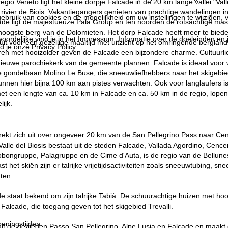
 regio Veneto ligt het kleine dorpje Falcade in de 20 km lange vallei "
 rivier de Biois. Vakantiegangers genieten van prachtige wandelingen
ebruik van cookies en de mogelijkheid om uw instellingen te wijzigen, v
ade ligt de majestueuze Pala Group en ten noorden de rotsachtige m
ogste berg van de Dolomieten. Het dorp Falcade heeft meer te bieden da
oordelijke vind je in het
Impressum
. Informatie over de doeleinden en
uit voor een gezellige maaltijd met uitzicht op het omringende berglan
d je onze
Privacy Policy
.
uren met hooizolder geven de Falcade een bijzondere charme. Cultuu
euwe parochiekerk van de gemeente plannen. Falcade is ideaal voor wi
e gondelbaan Molino Le Buse, die sneeuwliefhebbers naar het skigebied "
nnen hier bijna 100 km aan pistes verwachten. Ook voor langlaufers i
met een lengte van ca. 10 km in Falcade en ca. 50 km in de regio, lop
ijk.
strekt zich uit over ongeveer 20 km van de San Pellegrino Pass naar C
alle del Biosis bestaat uit de steden Falcade, Vallada Agordino, Cen
bongruppe, Palagruppe en de Cime d'Auta, is de regio van de Bellunes
ast het skiën zijn er talrijke vrijetijdsactiviteiten zoals sneeuwtubing,
ten.
 staat bekend om zijn talrijke Tabià. De schuurachtige huizen met hooizo
Falcade, die toegang geven tot het skigebied Trevalli.
eningstijden
 uit de gebieden Passo San Pellegrino, Alpe Lusia en Falcade en maakt 