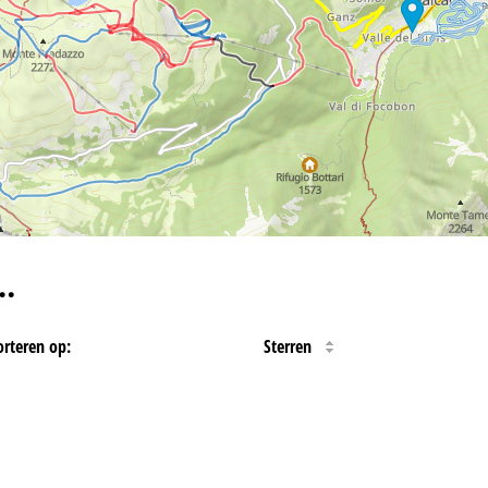
…
orteren op:
Sterren