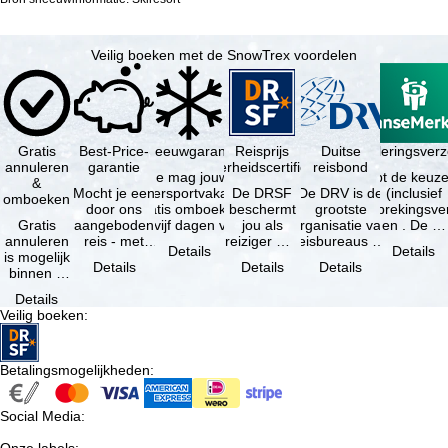
Veilig boeken met de SnowTrex voordelen
Gratis
Best-Price-
Sneeuwgarantie
Reisprijs
Reisannuleringsver
Duitse
annuleren
garantie
zekerheidscertificaat
reisbond
Je mag jouw
Je hebt de keuze
&
Mocht je een
wintersportvakantie
De DRSF
De DRV is de
(inclusief
omboeken
door ons
gratis omboeken
beschermt
grootste
reisonderbrekingsve
Gratis
aangeboden
als vijf dagen voor
jou als
organisatie van
en . De …
annuleren
reis - met
de …
reiziger met
reisbureaus en
Details
Details
is mogelijk
dezelfde
een
reisorganisaties
Details
Details
Details
binnen 5
beschikbaarheid
pakketreis
in Duitsland. …
dagen na
en inbegrepen
of
Details
de
…
gekoppelde
Veilig boeken
:
boeking,
services bij
als jouw
…
vakantie …
Betalingsmogelijkheden
:
Social Media
: