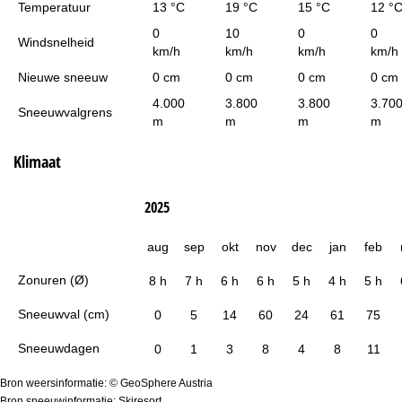
Temperatuur
13 °C
19 °C
15 °C
12 °
0
10
0
0
Windsnelheid
km/h
km/h
km/h
km/h
Nieuwe sneeuw
0 cm
0 cm
0 cm
0 cm
4.000
3.800
3.800
3.70
Sneeuwvalgrens
m
m
m
m
Klimaat
2025
aug
sep
okt
nov
dec
jan
feb
Zonuren (Ø)
8 h
7 h
6 h
6 h
5 h
4 h
5 h
Sneeuwval (cm)
0
5
14
60
24
61
75
Sneeuwdagen
0
1
3
8
4
8
11
Bron weersinformatie: © GeoSphere Austria
Bron sneeuwinformatie: Skiresort