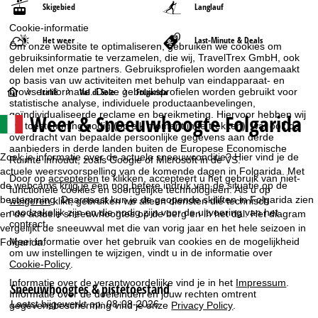
Skigebied
Langlauf
Cookie-informatie
Het weer
Last-Minute & Deals
Om onze website te optimaliseren, gebruiken we cookies om
gebruiksinformatie te verzamelen, die wij, TravelTrex GmbH, ook
delen met onze partners. Gebruiksprofielen worden aangemaakt
op basis van uw activiteiten met behulp van eindapparaat- en
S
Italië
Val di Sole
Folgarida
browserinformatie. Deze gebruiksprofielen worden gebruikt voor
statistische analyse, individuele productaanbevelingen,
geïndividualiseerde reclame en bereikmeting. Hiervoor hebben wij
Weer & Sneeuwhoogte Folgarida
t
uw toestemming nodig (op elk moment in te trekken), wat ook de
overdracht van bepaalde persoonlijke gegevens aan derde
aanbieders in derde landen buiten de Europese Economische
a
Zoek je informatie over de actuele sneeuwconditie? Hier vind je de
Ruimte inhoudt, zoals Google of Microsoft in de VS.
actuele weersvoorspelling van de komende dagen in Folgarida. Met
r
Door op
accepteren
te klikken, accepteert u het gebruik van niet-
de webcams krijg je een nog betere indruk van de situatie op de
functionele cookies en soortgelijke technologieën. Als u op
bestemming. Daarnaast kun je de geopende skiliften in Folgarida zien
weigeren
klikt, gebruiken we alleen diensten die technisch
t
noodzakelijk zijn en die nodig zijn voor de uitvoering van het
en de actuele sneeuwhoogtes op de berg en in het dal. Het diagram
contract.
vergelijkt de sneeuwval met die van vorig jaar en het hele seizoen in
p
Meer informatie over het gebruik van cookies en de mogelijkheid
Folgarida.
om uw instellingen te wijzigen, vindt u in de informatie over
Cookie-Policy
.
a
Informatie over de verantwoordelijke vind je in het
Impressum
.
Sneeuwhoogtes & pistetoestand
Informatie over de doeleinden en jouw rechten omtrent
g
Laatst bijgewerkt op: 08-08-2026
gegevensbescherming vind je onze
Privacy Policy
.