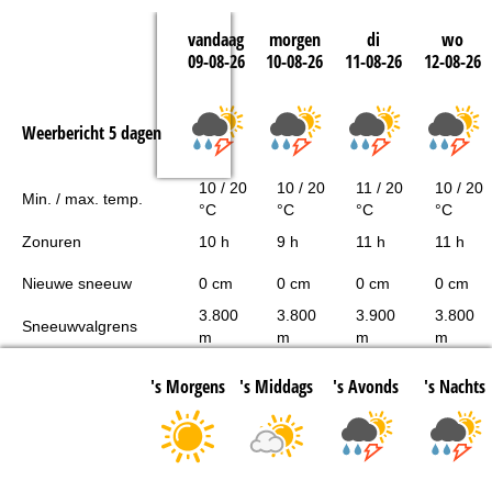
vandaag
morgen
di
wo
09-08-26
10-08-26
11-08-26
12-08-26
Weerbericht 5 dagen
10 / 20
10 / 20
11 / 20
10 / 20
Min. / max. temp.
°C
°C
°C
°C
Zonuren
10 h
9 h
11 h
11 h
Nieuwe sneeuw
0 cm
0 cm
0 cm
0 cm
3.800
3.800
3.900
3.800
Sneeuwvalgrens
m
m
m
m
's Morgens
's Middags
's Avonds
's Nachts