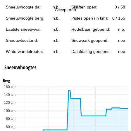
i
Sneeuwhoogte dal:
n.b.
Skiliften open:
0 / 58
Accepteren
n
Sneeuwhoogte berg:
n.b.
Pistes open (in km):
0 / 155
a
Laatste sneeuwval:
n.b.
Rodelbaan geopend:
n.b.
Sneeuwtoestand:
n.b.
Snowpark geopend:
nee
Winterwandelroutes:
n.b.
Dalafdaling geopend:
nee
Sneeuwhoogtes
Berg
160 cm
140 cm
120 cm
100 cm
80 cm
60 cm