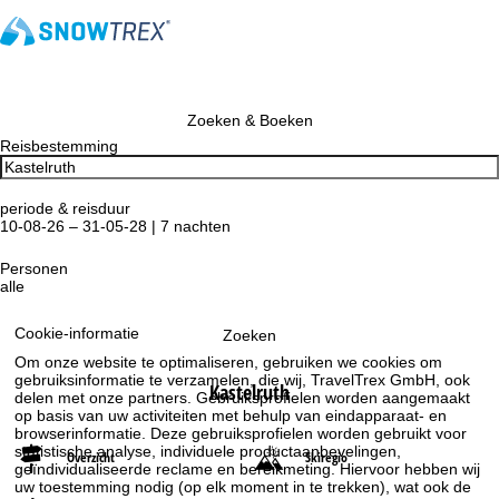
Zoeken & Boeken
Reisbestemming
periode & reisduur
10-08-26 – 31-05-28 | 7 nachten
Personen
alle
Cookie-informatie
Zoeken
Om onze website te optimaliseren, gebruiken we cookies om
gebruiksinformatie te verzamelen, die wij, TravelTrex GmbH, ook
Kastelruth
delen met onze partners. Gebruiksprofielen worden aangemaakt
op basis van uw activiteiten met behulp van eindapparaat- en
browserinformatie. Deze gebruiksprofielen worden gebruikt voor
statistische analyse, individuele productaanbevelingen,
Overzicht
Skiregio
geïndividualiseerde reclame en bereikmeting. Hiervoor hebben wij
uw toestemming nodig (op elk moment in te trekken), wat ook de