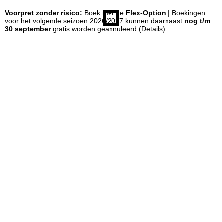
Voorpret zonder risico:
Boek met de
Flex-Option
| Boekingen
n
voor het volgende seizoen 2026/2027 kunnen daarnaast
nog t/m
30 september
gratis worden geannuleerd
(Details)
a