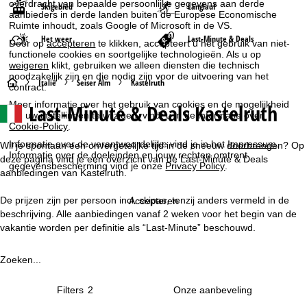
overdracht van bepaalde persoonlijke gegevens aan derde
Skigebied
Langlauf
aanbieders in derde landen buiten de Europese Economische
Ruimte inhoudt, zoals Google of Microsoft in de VS.
Het weer
Last-Minute & Deals
Door op
accepteren
te klikken, accepteert u het gebruik van niet-
functionele cookies en soortgelijke technologieën. Als u op
weigeren
klikt, gebruiken we alleen diensten die technisch
noodzakelijk zijn en die nodig zijn voor de uitvoering van het
S
Italië
Seiser Alm
Kastelruth
contract.
Meer informatie over het gebruik van cookies en de mogelijkheid
Last-Minute & Deals Kastelruth
t
om uw instellingen te wijzigen, vindt u in de informatie over
Cookie-Policy
.
a
Informatie over de verantwoordelijke vind je in het
Impressum
.
Wil je spontaan een onvergetelijke tijd in de sneeuw doorbrengen? Op
Informatie over de doeleinden en jouw rechten omtrent
deze pagina vind je een overzicht van de Last-Minute & Deals
gegevensbescherming vind je onze
Privacy Policy
.
r
aanbiedingen van Kastelruth.
t
De prijzen zijn per persoon incl. skipas, tenzij anders vermeld in de
Accepteren
beschrijving. Alle aanbiedingen vanaf 2 weken voor het begin van de
p
vakantie worden per definitie als “Last-Minute” beschouwd.
a
Zoeken...
g
Filters
2
i