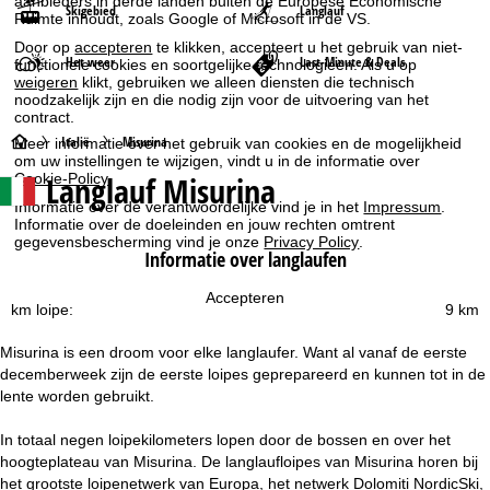
aanbieders in derde landen buiten de Europese Economische
Skigebied
Langlauf
Ruimte inhoudt, zoals Google of Microsoft in de VS.
Door op
accepteren
te klikken, accepteert u het gebruik van niet-
Het weer
Last-Minute & Deals
functionele cookies en soortgelijke technologieën. Als u op
weigeren
klikt, gebruiken we alleen diensten die technisch
noodzakelijk zijn en die nodig zijn voor de uitvoering van het
contract.
S
Italië
Misurina
Meer informatie over het gebruik van cookies en de mogelijkheid
om uw instellingen te wijzigen, vindt u in de informatie over
Langlauf Misurina
Cookie-Policy
.
t
Informatie over de verantwoordelijke vind je in het
Impressum
.
Informatie over de doeleinden en jouw rechten omtrent
a
gegevensbescherming vind je onze
Privacy Policy
.
Informatie over langlaufen
r
Accepteren
km loipe:
9 km
t
Misurina is een droom voor elke langlaufer. Want al vanaf de eerste
p
decemberweek zijn de eerste loipes geprepareerd en kunnen tot in de
lente worden gebruikt.
a
In totaal negen loipekilometers lopen door de bossen en over het
g
hoogteplateau van Misurina. De langlaufloipes van Misurina horen bij
het grootste loipenetwerk van Europa, het netwerk Dolomiti NordicSki,