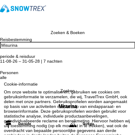
Zoeken & Boeken
Reisbestemming
periode & reisduur
11-08-26 – 31-05-28 | 7 nachten
Personen
alle
Cookie-informatie
Zoeken
Om onze website te optimaliseren, gebruiken we cookies om
gebruiksinformatie te verzamelen, die wij, TravelTrex GmbH, ook
delen met onze partners. Gebruiksprofielen worden aangemaakt
Misurina
op basis van uw activiteiten met behulp van eindapparaat- en
browserinformatie. Deze gebruiksprofielen worden gebruikt voor
statistische analyse, individuele productaanbevelingen,
geïndividualiseerde reclame en bereikmeting. Hiervoor hebben wij
Overzicht
Skiregio
uw toestemming nodig (op elk moment in te trekken), wat ook de
overdracht van bepaalde persoonlijke gegevens aan derde