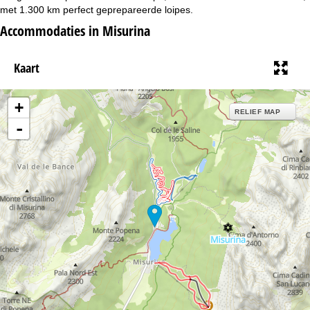
i
met 1.300 km perfect geprepareerde loipes.
Accommodaties in Misurina
n
a
Kaart
+
RELIEF MAP
-