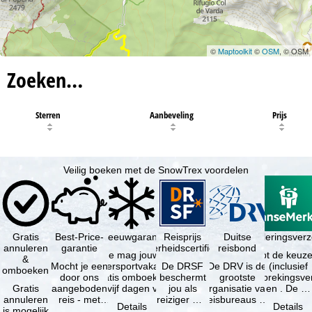
©
Maptoolkit
©
OSM
, © OSM
Zoeken…
Sterren
Aanbeveling
Prijs
Veilig boeken met de SnowTrex voordelen
Gratis
Best-Price-
Sneeuwgarantie
Reisprijs
Reisannuleringsver
Duitse
annuleren
garantie
zekerheidscertificaat
reisbond
Je mag jouw
Je hebt de keuze
&
Mocht je een
wintersportvakantie
De DRSF
De DRV is de
(inclusief
omboeken
door ons
gratis omboeken
beschermt
grootste
reisonderbrekingsve
Gratis
aangeboden
als vijf dagen voor
jou als
organisatie van
en . De …
annuleren
reis - met
de …
reiziger met
reisbureaus en
Details
Details
is mogelijk
dezelfde
een
reisorganisaties