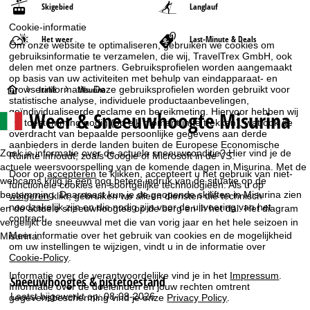
Skigebied
Langlauf
Cookie-informatie
Het weer
Last-Minute & Deals
Om onze website te optimaliseren, gebruiken we cookies om
gebruiksinformatie te verzamelen, die wij, TravelTrex GmbH, ook
delen met onze partners. Gebruiksprofielen worden aangemaakt
op basis van uw activiteiten met behulp van eindapparaat- en
S
Italië
Misurina
browserinformatie. Deze gebruiksprofielen worden gebruikt voor
statistische analyse, individuele productaanbevelingen,
geïndividualiseerde reclame en bereikmeting. Hiervoor hebben wij
Weer & Sneeuwhoogte Misurina
t
uw toestemming nodig (op elk moment in te trekken), wat ook de
overdracht van bepaalde persoonlijke gegevens aan derde
aanbieders in derde landen buiten de Europese Economische
a
Zoek je informatie over de actuele sneeuwconditie? Hier vind je de
Ruimte inhoudt, zoals Google of Microsoft in de VS.
actuele weersvoorspelling van de komende dagen in Misurina. Met de
r
Door op
accepteren
te klikken, accepteert u het gebruik van niet-
webcams krijg je een nog betere indruk van de situatie op de
functionele cookies en soortgelijke technologieën. Als u op
bestemming. Daarnaast kun je de geopende skiliften in Misurina zien
weigeren
klikt, gebruiken we alleen diensten die technisch
t
noodzakelijk zijn en die nodig zijn voor de uitvoering van het
en de actuele sneeuwhoogtes op de berg en in het dal. Het diagram
contract.
vergelijkt de sneeuwval met die van vorig jaar en het hele seizoen in
p
Meer informatie over het gebruik van cookies en de mogelijkheid
Misurina.
om uw instellingen te wijzigen, vindt u in de informatie over
Cookie-Policy
.
a
Informatie over de verantwoordelijke vind je in het
Impressum
.
Sneeuwhoogtes & pistetoestand
Informatie over de doeleinden en jouw rechten omtrent
g
Laatst bijgewerkt op: 08-08-2026
gegevensbescherming vind je onze
Privacy Policy
.