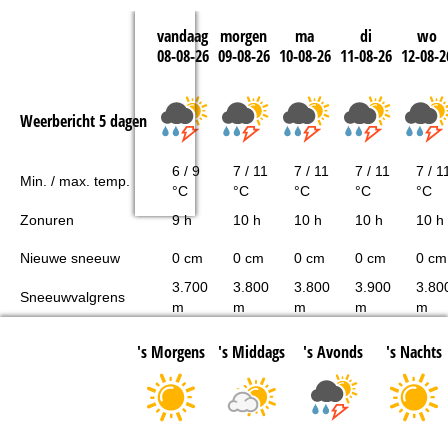
vandaag
morgen
ma
di
wo
08-08-26
09-08-26
10-08-26
11-08-26
12-08-2
Weerbericht 5 dagen
6 / 9
7 / 11
7 / 11
7 / 11
7 / 1
Min. / max. temp.
°C
°C
°C
°C
°C
Zonuren
9 h
10 h
10 h
10 h
10 h
Nieuwe sneeuw
0 cm
0 cm
0 cm
0 cm
0 cm
3.700
3.800
3.800
3.900
3.80
Sneeuwvalgrens
m
m
m
m
m
's Morgens
's Middags
's Avonds
's Nachts