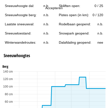
i
Sneeuwhoogte dal:
n.b.
Skiliften open:
0 / 25
Accepteren
n
Sneeuwhoogte berg:
n.b.
Pistes open (in km):
0 / 120
a
Laatste sneeuwval:
n.b.
Rodelbaan geopend:
n.b.
Sneeuwtoestand:
n.b.
Snowpark geopend:
n.b.
Winterwandelroutes:
n.b.
Dalafdaling geopend:
nee
Sneeuwhoogtes
Berg
140 cm
120 cm
100 cm
80 cm
60 cm