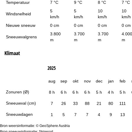
Temperatuur
7 °C
9 °C
8 °C
7 °C
5
5
10
10
Windsnelheid
km/h
km/h
km/h
km/h
Nieuwe sneeuw
0 cm
0 cm
0 cm
0 cm
3.800
3.700
3.700
4.00
Sneeuwvalgrens
m
m
m
m
Klimaat
2025
aug
sep
okt
nov
dec
jan
feb
Zonuren (Ø)
8 h
6 h
6 h
6 h
5 h
4 h
5 h
Sneeuwval (cm)
7
26
33
88
21
80
111
Sneeuwdagen
1
5
7
7
4
9
13
Bron weersinformatie: © GeoSphere Austria
Bron sneeuwinformatie: Skiresort