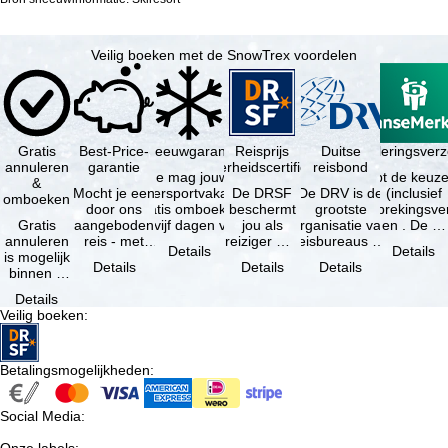
Veilig boeken met de SnowTrex voordelen
Gratis
Best-Price-
Sneeuwgarantie
Reisprijs
Reisannuleringsver
Duitse
annuleren
garantie
zekerheidscertificaat
reisbond
Je mag jouw
Je hebt de keuze
&
Mocht je een
wintersportvakantie
De DRSF
De DRV is de
(inclusief
omboeken
door ons
gratis omboeken
beschermt
grootste
reisonderbrekingsve
Gratis
aangeboden
als vijf dagen voor
jou als
organisatie van
en . De …
annuleren
reis - met
de …
reiziger met
reisbureaus en
Details
Details
is mogelijk
dezelfde
een
reisorganisaties
Details
Details
Details
binnen 5
beschikbaarheid
pakketreis
in Duitsland. …
dagen na
en inbegrepen
of
Details
de
…
gekoppelde
Veilig boeken
:
boeking,
services bij
als jouw
…
vakantie …
Betalingsmogelijkheden
:
Social Media
: