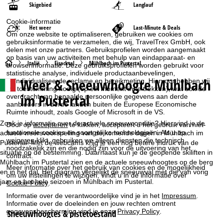
Skigebied
Langlauf
Cookie-informatie
Het weer
Last-Minute & Deals
Om onze website te optimaliseren, gebruiken we cookies om
gebruiksinformatie te verzamelen, die wij, TravelTrex GmbH, ook
delen met onze partners. Gebruiksprofielen worden aangemaakt
op basis van uw activiteiten met behulp van eindapparaat- en
S
Italië
Eisacktal
Mühlbach im Pustertal
browserinformatie. Deze gebruiksprofielen worden gebruikt voor
statistische analyse, individuele productaanbevelingen,
Weer & Sneeuwhoogte Mühlbach
geïndividualiseerde reclame en bereikmeting. Hiervoor hebben wij
t
uw toestemming nodig (op elk moment in te trekken), wat ook de
im Pustertal
overdracht van bepaalde persoonlijke gegevens aan derde
a
aanbieders in derde landen buiten de Europese Economische
Ruimte inhoudt, zoals Google of Microsoft in de VS.
r
Zoek je informatie over de actuele sneeuwconditie? Hier vind je de
Door op
accepteren
te klikken, accepteert u het gebruik van niet-
functionele cookies en soortgelijke technologieën. Als u op
actuele weersvoorspelling van de komende dagen in Mühlbach im
weigeren
klikt, gebruiken we alleen diensten die technisch
t
Pustertal. Met de webcams krijg je een nog betere indruk van de
noodzakelijk zijn en die nodig zijn voor de uitvoering van het
situatie op de bestemming. Daarnaast kun je de geopende skiliften in
contract.
Mühlbach im Pustertal zien en de actuele sneeuwhoogtes op de berg
p
Meer informatie over het gebruik van cookies en de mogelijkheid
en in het dal. Het diagram vergelijkt de sneeuwval met die van vorig
om uw instellingen te wijzigen, vindt u in de informatie over
jaar en het hele seizoen in Mühlbach im Pustertal.
a
Cookie-Policy
.
Informatie over de verantwoordelijke vind je in het
Impressum
.
g
Informatie over de doeleinden en jouw rechten omtrent
gegevensbescherming vind je onze
Privacy Policy
.
Sneeuwhoogtes & pistetoestand