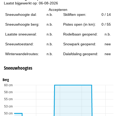
i
Laatst bijgewerkt op: 06-08-2026
Accepteren
n
Sneeuwhoogte dal:
n.b.
Skiliften open:
0 / 14
a
Sneeuwhoogte berg:
n.b.
Pistes open (in km):
0 / 55
Laatste sneeuwval:
n.b.
Rodelbaan geopend:
n.b.
Sneeuwtoestand:
n.b.
Snowpark geopend:
nee
Winterwandelroutes:
n.b.
Dalafdaling geopend:
nee
Sneeuwhoogtes
Berg
60 cm
58 cm
55 cm
53 cm
50 cm