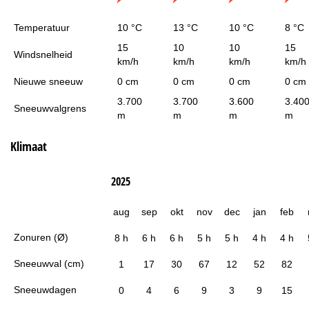
Temperatuur
10 °C
13 °C
10 °C
8 °C
15
10
10
15
Windsnelheid
km/h
km/h
km/h
km/h
Nieuwe sneeuw
0 cm
0 cm
0 cm
0 cm
3.700
3.700
3.600
3.40
Sneeuwvalgrens
m
m
m
m
Klimaat
2025
aug
sep
okt
nov
dec
jan
feb
Zonuren (Ø)
8 h
6 h
6 h
5 h
5 h
4 h
4 h
Sneeuwval (cm)
1
17
30
67
12
52
82
Sneeuwdagen
0
4
6
9
3
9
15