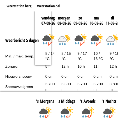
Weerstation berg
Weerstation dal
vandaag
morgen
zo
ma
di
07-08-26
08-08-26
09-08-26
10-08-26
11-08-2
Weerbericht 5 dagen
8 / 14
8 / 15
9 / 17
10 /
9 / 1
Min. / max. temp.
°C
°C
°C
16 °C
°C
Zonuren
8 h
12 h
10 h
11 h
12 h
Nieuwe sneeuw
0 cm
0 cm
0 cm
0 cm
0 cm
3.700
3.600
3.700
3.700
3.80
Sneeuwvalgrens
m
m
m
m
m
's Morgens
's Middags
's Avonds
's Nachts