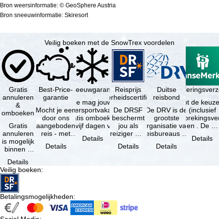
Bron weersinformatie: © GeoSphere Austria
Bron sneeuwinformatie: Skiresort
Veilig boeken met de SnowTrex voordelen
Gratis
Best-Price-
Sneeuwgarantie
Reisprijs
Reisannuleringsver
Duitse
annuleren
garantie
zekerheidscertificaat
reisbond
Je mag jouw
Je hebt de keuze
&
Mocht je een
wintersportvakantie
De DRSF
De DRV is de
(inclusief
omboeken
door ons
gratis omboeken
beschermt
grootste
reisonderbrekingsve
Gratis
aangeboden
als vijf dagen voor
jou als
organisatie van
en . De …
annuleren
reis - met
de …
reiziger met
reisbureaus en
Details
Details
is mogelijk
dezelfde
een
reisorganisaties
Details
Details
Details
binnen 5
beschikbaarheid
pakketreis
in Duitsland. …
dagen na
en inbegrepen
of
Details
de
…
gekoppelde
Veilig boeken
:
boeking,
services bij
als jouw
…
vakantie …
Betalingsmogelijkheden
: