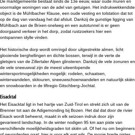
De marktgemeente bestaat sinds de 13e eeuw, waar oude muren en
i
voormalige woningen van de adel van getuigen. Het indrukwekkendste
object is de Mühlbacher Klause, een oude vesting en tolstation dat tot
n
op de dag van vandaag het dal afsluit. Dankzij de gunstige ligging van
Mühlbach aan de Brixen-snelweg en een autotunnel is er geen
a
doorgaand verkeer in het dorp, zodat rustzoekers hier een
ontspannen idylle vinden.
Het historische dorp wordt omringd door uitgestrekte almen, licht
glooiende berghellingen en dichte bossen, terwijl in de verte de
gletsjers van de Zillertaler Alpen glinsteren. Dankzij de vele zonuren en
de vele sneeuwval zijn de meest uiteenlopende
wintersportmogelijkheden mogelijk: rodelen, schaatsen,
winterwandelen, skitouren, sneeuwschoenwandelen en natuurlijk skiën
en snowboarden in de liftregio Gitschberg-Jochtal.
Eisacktal
Het Eisacktal ligt in het hartje van Zuid-Tirol en strekt zich uit van de
Brenner tot aan de Adigemonding bij Bozen. Het dal dat door de rivier
Eisack wordt beheerst, maakt in elk seizoen indruk door zijn
gevarieerd landschap. In de winter nodigen 95 km aan piste van
verschillende moeilijkheidsgraden tot skiën uit. Of het nu om beginners
of gevorderden gaat: hier is voor elk wat wils. De mooie brede pistes