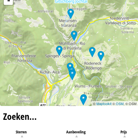
-
©
Maptoolkit
©
OSM
, © OSM
Zoeken…
Sterren
Aanbeveling
Prijs