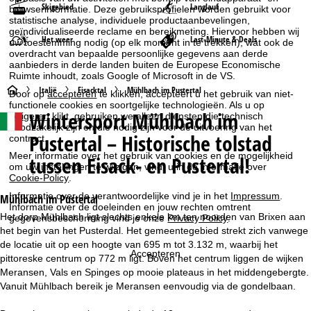
Skigebied
Langlauf
browserinformatie. Deze gebruiksprofielen worden gebruikt voor
statistische analyse, individuele productaanbevelingen,
geïndividualiseerde reclame en bereikmeting. Hiervoor hebben wij
Het weer
Last-Minute & Deals
uw toestemming nodig (op elk moment in te trekken), wat ook de
overdracht van bepaalde persoonlijke gegevens aan derde
aanbieders in derde landen buiten de Europese Economische
Ruimte inhoudt, zoals Google of Microsoft in de VS.
S
Italië
Eisacktal
Mühlbach im Pustertal
Door op
accepteren
te klikken, accepteert u het gebruik van niet-
functionele cookies en soortgelijke technologieën. Als u op
Wintersport
Mühlbach im
weigeren
klikt, gebruiken we alleen diensten die technisch
t
noodzakelijk zijn en die nodig zijn voor de uitvoering van het
Pustertal – Historische tolstad
contract.
a
Meer informatie over het gebruik van cookies en de mogelijkheid
tussen Eisack- en Pustertal!
om uw instellingen te wijzigen, vindt u in de informatie over
r
Cookie-Policy
.
Informatie over de verantwoordelijke vind je in het
Impressum
.
Mühlbach im Pustertal
t
Informatie over de doeleinden en jouw rechten omtrent
Het dorp Mühlbach ligt slechts enkele km ten noorden van Brixen aan
gegevensbescherming vind je onze
Privacy Policy
.
het begin van het Pusterdal. Het gemeentegebied strekt zich vanwege
p
de locatie uit op een hoogte van 695 m tot 3.132 m, waarbij het
Accepteren
pittoreske centrum op 772 m ligt. Boven het centrum liggen de wijken
a
Meransen, Vals en Spinges op mooie plateaus in het middengebergte.
Vanuit Mühlbach bereik je Meransen eenvoudig via de gondelbaan.
g