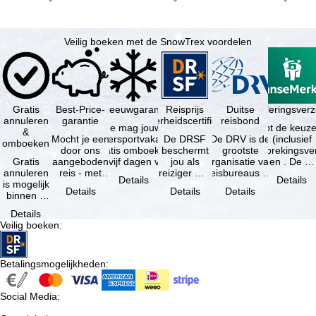
Veilig boeken met de SnowTrex voordelen
Gratis
Best-Price-
Sneeuwgarantie
Reisprijs
Reisannuleringsver
Duitse
annuleren
garantie
zekerheidscertificaat
reisbond
Je mag jouw
Je hebt de keuze
&
Mocht je een
wintersportvakantie
De DRSF
De DRV is de
(inclusief
omboeken
door ons
gratis omboeken
beschermt
grootste
reisonderbrekingsve
Gratis
aangeboden
als vijf dagen voor
jou als
organisatie van
en . De …
annuleren
reis - met
de …
reiziger met
reisbureaus en
Details
Details
is mogelijk
dezelfde
een
reisorganisaties
Details
Details
Details
binnen 5
beschikbaarheid
pakketreis
in Duitsland. …
dagen na
en inbegrepen
of
Details
de
…
gekoppelde
Veilig boeken
:
boeking,
services bij
als jouw
…
vakantie …
Betalingsmogelijkheden
:
Social Media
: