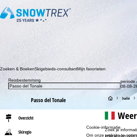
Schrijf je in voor onze nieuwsbrief en wees als eerste op de hoo
Zoeken & Boeken
Skigebieds-consultant
Mijn favorieten
Reisbestemming
periode 
08-08-26
S
Italië
Passo del Tonale
t
Weer
Overzicht
a
Cookie-informatie
Zoek je informa
Skiregio
Om onze website te optima
r
krijg je een nog