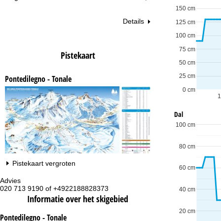
150 cm
Details
125 cm
100 cm
75 cm
Pistekaart
50 cm
25 cm
Pontedilegno - Tonale
0 cm
1
Dal
100 cm
80 cm
Pistekaart vergroten
60 cm
Advies
Op
020 713 9190 of +4922188828373
ma
40 cm
vr:
Informatie over het skigebied
za
20 cm
Pontedilegno - Tonale