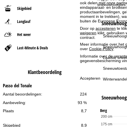
ook delen met onze partne
sneeuwhoogtes op
eindapparaat- en browserin
Skigebied
t
productaanbevelingen, geï
moment in te trekken), w
buiten de Europese Econom
Langlauf
p
Sneeuwhoogt
Door op
accepteren
te kli
weigeren
klikt, gebruiken 
a
Het weer
Sneeuwhoogt
contract.
Meer informatie over het g
g
Sneeuwhoogt
Last-Minute & Deals
over
Cookie-Policy
.
Informatie over de verantw
i
Laatste snee
gegevensbescherming vin
n
Sneeuwtoest
Klantbeoordeling
Accepteren
Winterwandel
a
Passo del Tonale
Aantal beoordelingen:
224
Sneeuwhoog
Aanbeveling:
93 %
Berg
Plaats
8,7
200 cm
175 cm
Skigebied
8,9