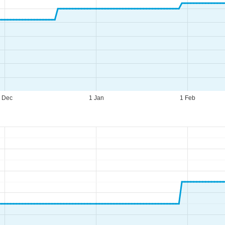
 Dec
1 Jan
1 Feb
eningstijden
-do:
09:00-17:00
09:00-14:00
-zo:
gesloten