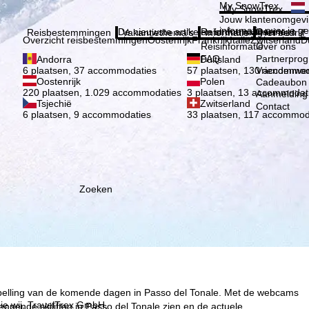
Kies 
My SnowTrex
My SnowTrex
Aanmelden
Jouw klantenomgevi
informatie over je g
De nieuwste artikelen in ons magazine
Reisinformatie
Over ons
Reisbestemmingen
Vakantiethema's
Informatie
Het bedrijf
Overzicht reisbestemmingen
Oostenrijk
Frankrijk
Italië
Zwitserland
D
Reisinformatie
Over ons
FAQ
Partnerpro
Andorra
Duitsland
Vriendenwer
6 plaatsen, 37 accommodaties
57 plaatsen, 130 accommod
Oostenrijk
Polen
Cadeaubon
220 plaatsen, 1.029 accommodaties
3 plaatsen, 13 accommodat
Aanmelding 
Tsjechië
Zwitserland
Contact
6 plaatsen, 9 accommodaties
33 plaatsen, 117 accommod
Zoeken
rspelling van de komende dagen in Passo del Tonale. Met de webcams
ie wij, TravelTrex GmbH,
eopende skiliften in Passo del Tonale zien en de actuele