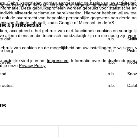
rs. Gebruiksprofielen worden aangemaakt op basis van uw activiteite
 de berg en in het dal. Het diagram vergelijkt de sneeuwval met die va
formatie. Deze gebruiksprofielen worden gebruikt voor statistische ana
ndividualiseerde reclame en bereikmeting. Hiervoor hebben wij uw to
at ook de overdracht van bepaalde persoonlijke gegevens aan derde aa
ische Ruimte inhoudt, zoals Google of Microsoft in de VS.
es & pistetoestand
kken, accepteert u het gebruik van niet-functionele cookies en soortgeli
we alleen diensten die technisch noodzakelijk zijn en die nodig zijn voor
e dal:
n.b.
Skili
ebruik van cookies en de mogelijkheid om uw instellingen te wijzigen, v
e berg:
n.b.
Piste
oordelijke vind je in het
Impressum
. Informatie over de doeleinden en
uwval:
n.b.
Rode
d je onze
Privacy Policy
.
and:
n.b.
Snow
routes:
n.b.
Dala
tes