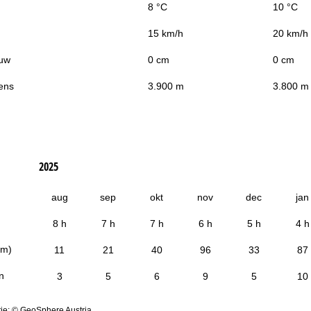
8 °C
10 °C
15 km/h
20 km/h
uw
0 cm
0 cm
ens
3.900 m
3.800 m
2025
aug
sep
okt
nov
dec
jan
8 h
7 h
7 h
6 h
5 h
4 h
cm)
11
21
40
96
33
87
n
3
5
6
9
5
10
ie: © GeoSphere Austria