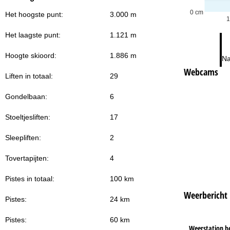
0 cm
Het hoogste punt:
3.000 m
1
Het laagste punt:
1.121 m
Hoogte skioord:
1.886 m
Na
Webcams
Liften in totaal:
29
Gondelbaan:
6
Stoeltjesliften:
17
Sleepliften:
2
Tovertapijten:
4
Pistes in totaal:
100 km
Weerbericht
Pistes:
24 km
Pistes:
60 km
Weerstation b