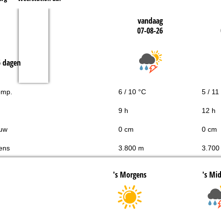
vandaag
07-08-26
5 dagen
emp.
6 / 10 °C
5 / 11
9 h
12 h
uw
0 cm
0 cm
ens
3.800 m
3.700
's Morgens
's Mi