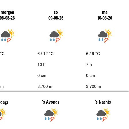
morgen
zo
ma
08-08-26
09-08-26
10-08-26
 °C
6 / 12 °C
6 / 9 °C
10 h
7 h
0 cm
0 cm
 m
3.700 m
3.700 m
ddags
's Avonds
's Nachts