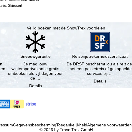
tie: Skiresort
Veilig boeken met de SnowTrex voordelen
Sneeuwgarantie
Reisprijs zekerheidscertificaat
en
Je mag jouw
De DRSF beschermt jou als reizige
 en
wintersportvakantie gratis
met een pakketreis of gekoppelde
omboeken als vijf dagen voor
services bij …
de …
Details
Details
ressum
Gegevensbescherming
Toegankelijkheid
Algemene voorwaarden
© 2026 by TravelTrex GmbH