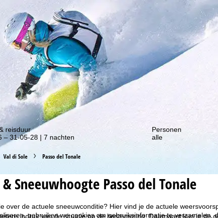
gte van onze kortingsacties!
& reisduur
Personen
 – 31-05-28 | 7 nachten
alle
Val di Sole
Passo del Tonale
 & Sneeuwhoogte Passo del Tonale
tie over de actuele sneeuwconditie? Hier vind je de actuele weersvoo
liseren, gebruiken we cookies om gebruiksinformatie te verzamelen, d
 betere indruk van de situatie op de bestemming. Daarnaast kun je de g