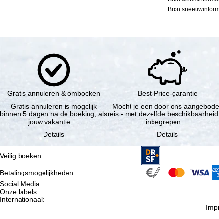
Bron sneeuwinforma
Gratis annuleren & omboeken
Best-Price-garantie
Gratis annuleren is mogelijk
Mocht je een door ons aangebod
binnen 5 dagen na de boeking, als
reis - met dezelfde beschikbaarheid
jouw vakantie …
inbegrepen …
Details
Details
Veilig boeken
:
Betalingsmogelijkheden
:
Social Media
:
Onze labels
:
Internationaal
:
Imp