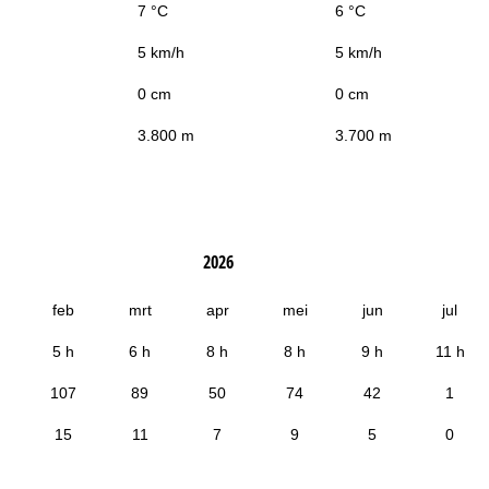
7 °C
6 °C
5 km/h
5 km/h
0 cm
0 cm
3.800 m
3.700 m
2026
feb
mrt
apr
mei
jun
jul
5 h
6 h
8 h
8 h
9 h
11 h
107
89
50
74
42
1
15
11
7
9
5
0