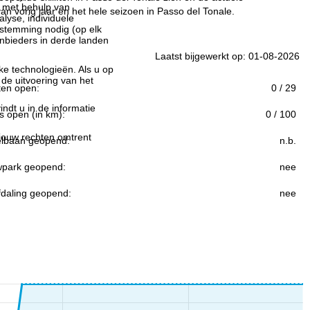
n met behulp van
n vorig jaar en het hele seizoen in Passo del Tonale.
lyse, individuele
estemming nodig (op elk
nbieders in derde landen
Laatst bijgewerkt op: 01-08-2026
jke technologieën. Als u op
 de uitvoering van het
ften open:
0 / 29
indt u in de informatie
s open (in km):
0 / 100
 jouw rechten omtrent
lbaan geopend:
n.b.
park geopend:
nee
fdaling geopend:
nee