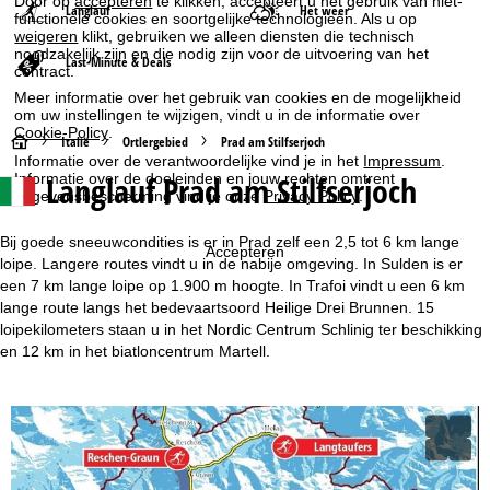
Door op
accepteren
te klikken, accepteert u het gebruik van niet-
Langlauf
Het weer
functionele cookies en soortgelijke technologieën. Als u op
weigeren
klikt, gebruiken we alleen diensten die technisch
noodzakelijk zijn en die nodig zijn voor de uitvoering van het
Last-Minute & Deals
contract.
Meer informatie over het gebruik van cookies en de mogelijkheid
om uw instellingen te wijzigen, vindt u in de informatie over
Cookie-Policy
.
S
Italië
Ortlergebied
Prad am Stilfserjoch
Informatie over de verantwoordelijke vind je in het
Impressum
.
Langlauf Prad am Stilfserjoch
Informatie over de doeleinden en jouw rechten omtrent
t
gegevensbescherming vind je onze
Privacy Policy
.
a
Bij goede sneeuwcondities is er in Prad zelf een 2,5 tot 6 km lange
Accepteren
loipe. Langere routes vindt u in de nabije omgeving. In Sulden is er
r
een 7 km lange loipe op 1.900 m hoogte. In Trafoi vindt u een 6 km
lange route langs het bedevaartsoord Heilige Drei Brunnen. 15
t
loipekilometers staan u in het Nordic Centrum Schlinig ter beschikking
en 12 km in het biatloncentrum Martell.
p
a
g