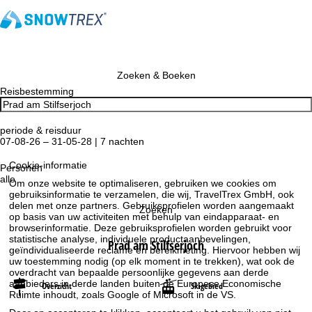
Zoeken & Boeken
Reisbestemming
periode & reisduur
07-08-26 – 31-05-28 | 7 nachten
Cookie-informatie
Personen
alle
Om onze website te optimaliseren, gebruiken we cookies om
gebruiksinformatie te verzamelen, die wij, TravelTrex GmbH, ook
delen met onze partners. Gebruiksprofielen worden aangemaakt
Zoeken
op basis van uw activiteiten met behulp van eindapparaat- en
browserinformatie. Deze gebruiksprofielen worden gebruikt voor
statistische analyse, individuele productaanbevelingen,
Prad am Stilfserjoch
geïndividualiseerde reclame en bereikmeting. Hiervoor hebben wij
uw toestemming nodig (op elk moment in te trekken), wat ook de
overdracht van bepaalde persoonlijke gegevens aan derde
aanbieders in derde landen buiten de Europese Economische
Overzicht
Skigebied
Ruimte inhoudt, zoals Google of Microsoft in de VS.