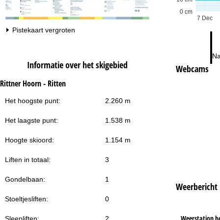
0 cm
7 Dec
Pistekaart vergroten
Na
Informatie over het skigebied
Webcams
Rittner Hoorn - Ritten
Het hoogste punt:
2.260 m
Het laagste punt:
1.538 m
Hoogte skioord:
1.154 m
Liften in totaal:
3
Gondelbaan:
1
Weerbericht
Stoeltjesliften:
0
Weerstation b
Sleepliften:
2