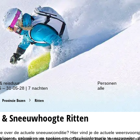
gte van onze kortingsacties!
& reisduur
Personen
 – 31-05-28 | 7 nachten
alle
Provincie Bozen
Ritten
 & Sneeuwhoogte Ritten
ie over de actuele sneeuwconditie? Hier vind je de actuele weersvoors
liseren, gebruiken we cookies om gebruiksinformatie te verzamelen, d
k van de situatie op de bestemming. Daarnaast kun je de geopende skil