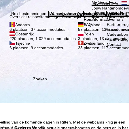
Kies 
My SnowTrex
My SnowTrex
Aanmelden
Jouw klantenomgevi
informatie over je g
De nieuwste artikelen in ons magazine
Reisinformatie
Over ons
Reisbestemmingen
Vakantiethema's
Informatie
Het bedrijf
Overzicht reisbestemmingen
Oostenrijk
Frankrijk
Italië
Zwitserland
D
Reisinformatie
Over ons
FAQ
Partnerpro
Andorra
Duitsland
Vriendenwer
6 plaatsen, 37 accommodaties
57 plaatsen, 130 accommod
Oostenrijk
Polen
Cadeaubon
220 plaatsen, 1.029 accommodaties
3 plaatsen, 13 accommodat
Aanmelding 
Tsjechië
Zwitserland
Contact
6 plaatsen, 9 accommodaties
33 plaatsen, 117 accommod
Zoeken
pelling van de komende dagen in Ritten. Met de webcams krijg je een
ie wij, TravelTrex GmbH,
iften in Ritten zien en de actuele sneeuwhoogtes op de berg en in het