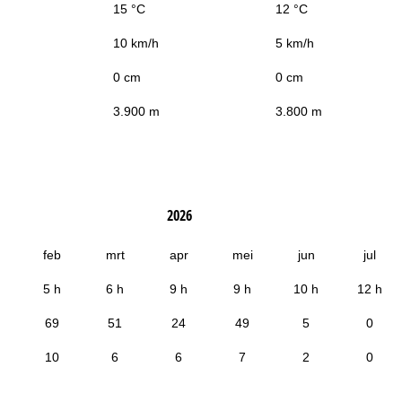
15 °C
12 °C
10 km/h
5 km/h
0 cm
0 cm
3.900 m
3.800 m
2026
feb
mrt
apr
mei
jun
jul
5 h
6 h
9 h
9 h
10 h
12 h
69
51
24
49
5
0
10
6
6
7
2
0