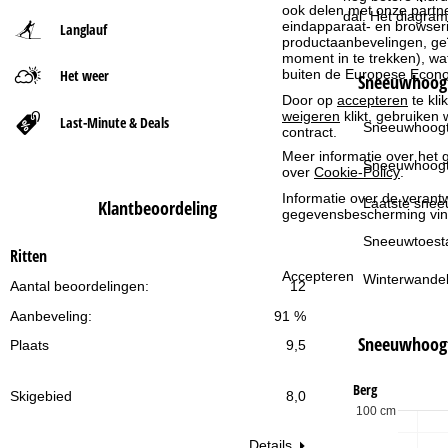
ook delen met onze partne
dal. Het diagram
eindapparaat- en browserin
Langlauf
t
productaanbevelingen, geï
moment in te trekken), w
buiten de Europese Econom
Het weer
p
Sneeuwhoogt
Door op
accepteren
te kli
weigeren
klikt, gebruiken 
a
Last-Minute & Deals
Sneeuwhoogt
contract.
Meer informatie over het g
g
Sneeuwhoogt
over
Cookie-Policy
.
Informatie over de verantw
i
Laatste snee
Klantbeoordeling
gegevensbescherming vin
n
Sneeuwtoest
Ritten
Accepteren
Winterwandel
a
Aantal beoordelingen:
12
Aanbeveling:
91 %
Sneeuwhoog
Plaats
9,5
Berg
Skigebied
8,0
100 cm
Details