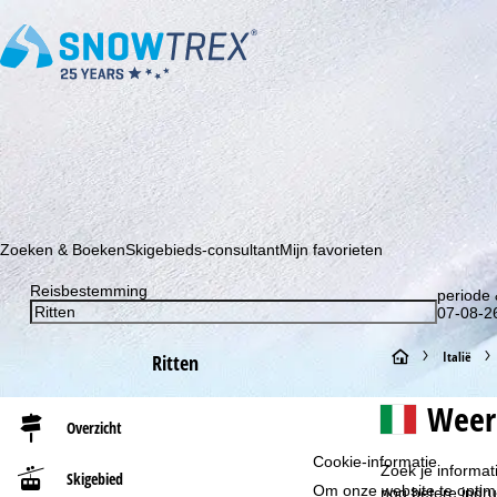
Schrijf je in voor onze nieuwsbrief en wees als eerste op de hoo
Zoeken & Boeken
Skigebieds-consultant
Mijn favorieten
Reisbestemming
periode 
07-08-26
S
Italië
Ritten
t
Weer
Overzicht
a
Cookie-informatie
Zoek je informat
Skigebied
Om onze website te optima
r
nog betere indru