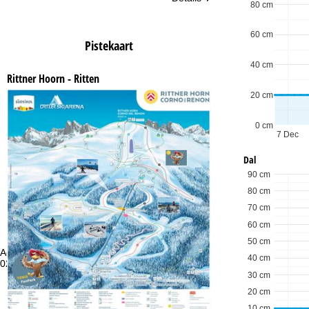
80 cm
60 cm
Pistekaart
40 cm
Rittner Hoorn - Ritten
20 cm
0 cm
7 Dec
Dal
90 cm
80 cm
70 cm
60 cm
50 cm
Advies
Op
40 cm
020 713 9190 of +4922188828373
ma
vr:
30 cm
za
20 cm
10 cm