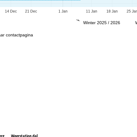
Advies
14 Dec
21 Dec
1 Jan
11 Jan
18 Jan
25 Ja
Winter 2025 / 2026
ar contactpagina
erg
Weerstation dal