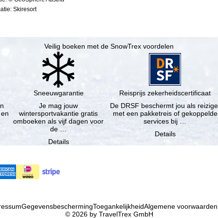
tie: Skiresort
Veilig boeken met de SnowTrex voordelen
Sneeuwgarantie
Reisprijs zekerheidscertificaat
en
Je mag jouw
De DRSF beschermt jou als reizige
 en
wintersportvakantie gratis
met een pakketreis of gekoppelde
omboeken als vijf dagen voor
services bij …
de …
Details
Details
ressum
Gegevensbescherming
Toegankelijkheid
Algemene voorwaarden
© 2026 by TravelTrex GmbH