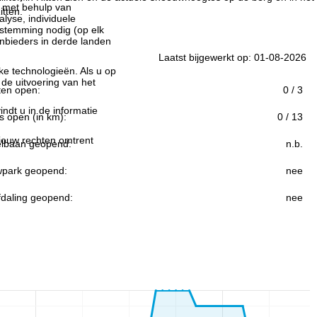
n met behulp van
itten.
lyse, individuele
estemming nodig (op elk
nbieders in derde landen
Laatst bijgewerkt op: 01-08-2026
jke technologieën. Als u op
 de uitvoering van het
ften open:
0 / 3
indt u in de informatie
s open (in km):
0 / 13
 jouw rechten omtrent
lbaan geopend:
n.b.
park geopend:
nee
fdaling geopend:
nee