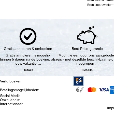
Bron sneeuwinforma
Gratis annuleren & omboeken
Best-Price-garantie
Gratis annuleren is mogelijk
Mocht je een door ons aangebod
binnen 5 dagen na de boeking, als
reis - met dezelfde beschikbaarheid
jouw vakantie …
inbegrepen …
Details
Details
Veilig boeken
:
Betalingsmogelijkheden
:
Social Media
:
Onze labels
:
Internationaal
:
Imp