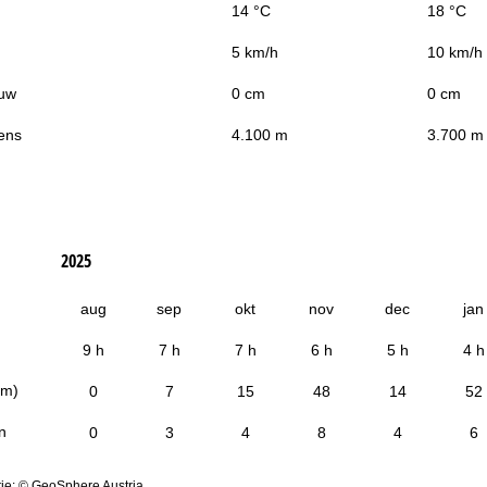
14 °C
18 °C
5 km/h
10 km/h
uw
0 cm
0 cm
ens
4.100 m
3.700 m
2025
aug
sep
okt
nov
dec
jan
9 h
7 h
7 h
6 h
5 h
4 h
cm)
0
7
15
48
14
52
n
0
3
4
8
4
6
ie: © GeoSphere Austria