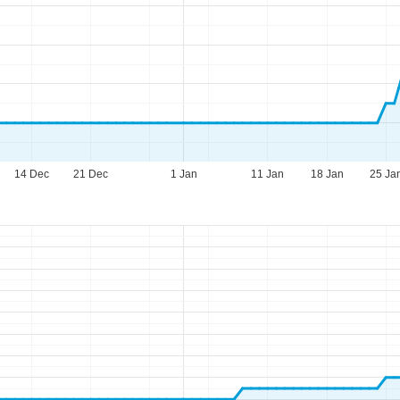
14 Dec
21 Dec
1 Jan
11 Jan
18 Jan
25 Ja
eningstijden
-do:
09:00-17:00
09:00-14:00
-zo:
gesloten