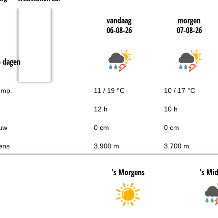
vandaag
morgen
06-08-26
07-08-26
5 dagen
emp.
11 / 19 °C
10 / 17 °C
12 h
10 h
uw
0 cm
0 cm
ens
3.900 m
3.700 m
's Morgens
's Mi