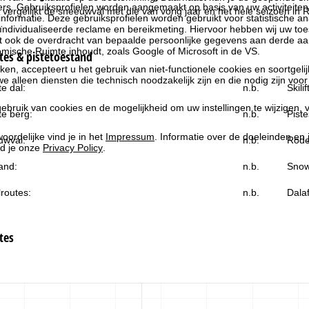
rs. Gebruiksprofielen worden aangemaakt op basis van uw activiteite
 vergelijkt de sneeuwval met die van vorig jaar en het hele seizoen in R
formatie. Deze gebruiksprofielen worden gebruikt voor statistische ana
ndividualiseerde reclame en bereikmeting. Hiervoor hebben wij uw to
at ook de overdracht van bepaalde persoonlijke gegevens aan derde aa
ische Ruimte inhoudt, zoals Google of Microsoft in de VS.
es & pistetoestand
kken, accepteert u het gebruik van niet-functionele cookies en soortgeli
we alleen diensten die technisch noodzakelijk zijn en die nodig zijn voor
e dal:
n.b.
Skili
ebruik van cookies en de mogelijkheid om uw instellingen te wijzigen, v
e berg:
n.b.
Piste
oordelijke vind je in het
Impressum
. Informatie over de doeleinden en
uwval:
n.b.
Rode
d je onze
Privacy Policy
.
and:
n.b.
Snow
routes:
n.b.
Dala
tes