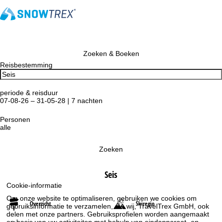
Zoeken & Boeken
Reisbestemming
periode & reisduur
07-08-26 – 31-05-28 | 7 nachten
Personen
alle
Zoeken
Seis
Cookie-informatie
Om onze website te optimaliseren, gebruiken we cookies om
Overzicht
Skiregio
gebruiksinformatie te verzamelen, die wij, TravelTrex GmbH, ook
delen met onze partners. Gebruiksprofielen worden aangemaakt
op basis van uw activiteiten met behulp van eindapparaat- en