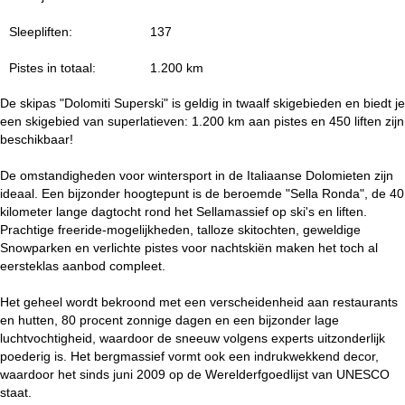
i
Sleepliften:
137
n
Pistes in totaal:
1.200 km
a
De skipas "Dolomiti Superski" is geldig in twaalf skigebieden en biedt je
een skigebied van superlatieven: 1.200 km aan pistes en 450 liften zijn
beschikbaar!
De omstandigheden voor wintersport in de Italiaanse Dolomieten zijn
ideaal. Een bijzonder hoogtepunt is de beroemde "Sella Ronda", de 40
kilometer lange dagtocht rond het Sellamassief op ski's en liften.
Prachtige freeride-mogelijkheden, talloze skitochten, geweldige
Snowparken en verlichte pistes voor nachtskiën maken het toch al
eersteklas aanbod compleet.
Het geheel wordt bekroond met een verscheidenheid aan restaurants
en hutten, 80 procent zonnige dagen en een bijzonder lage
luchtvochtigheid, waardoor de sneeuw volgens experts uitzonderlijk
poederig is. Het bergmassief vormt ook een indrukwekkend decor,
waardoor het sinds juni 2009 op de Werelderfgoedlijst van UNESCO
staat.