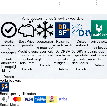
Veilig boeken met de SnowTrex voordelen
Gratis
Best-Price-
Sneeuwgarantie
Reisprijs
Reisannuleringsver
Duitse
annuleren
garantie
zekerheidscertificaat
reisbond
Je mag jouw
Je hebt de keuze
&
Mocht je een
wintersportvakantie
De DRSF
De DRV is de
(inclusief
omboeken
door ons
gratis omboeken
beschermt
grootste
reisonderbrekingsve
Gratis
aangeboden
als vijf dagen voor
jou als
organisatie van
en . De …
annuleren
reis - met
de …
reiziger met
reisbureaus en
Details
Details
is mogelijk
dezelfde
een
reisorganisaties
Details
Details
Details
binnen 5
beschikbaarheid
pakketreis
in Duitsland. …
dagen na
en inbegrepen
of
Details
de
…
gekoppelde
Veilig boeken
:
boeking,
services bij
als jouw
…
vakantie …
Betalingsmogelijkheden
:
Social Media
: