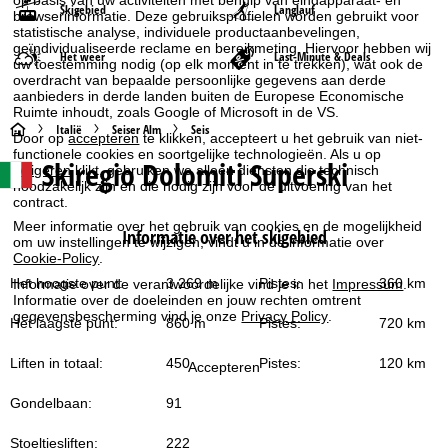
Skigebied
Langlauf
browserinformatie. Deze gebruiksprofielen worden gebruikt voor
statistische analyse, individuele productaanbevelingen,
geïndividualiseerde reclame en bereikmeting. Hiervoor hebben wij
Het weer
Last-Minute & Deals
uw toestemming nodig (op elk moment in te trekken), wat ook de
overdracht van bepaalde persoonlijke gegevens aan derde
aanbieders in derde landen buiten de Europese Economische
Ruimte inhoudt, zoals Google of Microsoft in de VS.
S
Italië
Seiser Alm
Seis
Door op
accepteren
te klikken, accepteert u het gebruik van niet-
functionele cookies en soortgelijke technologieën. Als u op
Skiregio Dolomiti Superski
t
weigeren
klikt, gebruiken we alleen diensten die technisch
noodzakelijk zijn en die nodig zijn voor de uitvoering van het
contract.
a
Meer informatie over het gebruik van cookies en de mogelijkheid
Informatie over het skigebied
om uw instellingen te wijzigen, vindt u in de informatie over
r
Cookie-Policy
.
Het hoogste punt:
3.269 m
Pistes:
360 km
Informatie over de verantwoordelijke vind je in het
Impressum
.
t
Informatie over de doeleinden en jouw rechten omtrent
gegevensbescherming vind je onze
Privacy Policy
.
Het laagste punt:
860 m
Pistes:
720 km
p
Liften in totaal:
450
Pistes:
120 km
Accepteren
a
Gondelbaan:
91
g
Stoeltjesliften:
222