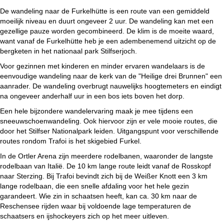
De wandeling naar de Furkelhütte is een route van een gemiddeld
moeilijk niveau en duurt ongeveer 2 uur. De wandeling kan met een
gezellige pauze worden gecombineerd. De klim is de moeite waard,
want vanaf de Furkelhütte heb je een adembenemend uitzicht op de
bergketen in het nationaal park Stilfserjoch.
Voor gezinnen met kinderen en minder ervaren wandelaars is de
eenvoudige wandeling naar de kerk van de "Heilige drei Brunnen" een
aanrader. De wandeling overbrugt nauwelijks hoogtemeters en eindigt
na ongeveer anderhalf uur in een bos iets boven het dorp.
Een hele bijzondere wandelervaring maak je mee tijdens een
sneeuwschoenwandeling. Ook hiervoor zijn er vele mooie routes, die
door het Stilfser Nationalpark leiden. Uitgangspunt voor verschillende
routes rondom Trafoi is het skigebied Furkel.
In de Ortler Arena zijn meerdere rodelbanen, waaronder de langste
rodelbaan van Italië. De 10 km lange route leidt vanaf de Rosskopf
naar Sterzing. Bij Trafoi bevindt zich bij de Weißer Knott een 3 km
lange rodelbaan, die een snelle afdaling voor het hele gezin
garandeert. Wie zin in schaatsen heeft, kan ca. 30 km naar de
Reschensee rijden waar bij voldoende lage temperaturen de
schaatsers en ijshockeyers zich op het meer uitleven.