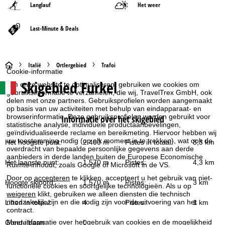
Langlauf
Het weer
Last-Minute & Deals
S
Italië
Ortlergebied
Trafoi
Cookie-informatie
Skigebied
Furkel
Om onze website te optimaliseren, gebruiken we cookies om
t
gebruiksinformatie te verzamelen, die wij, TravelTrex GmbH, ook
delen met onze partners. Gebruiksprofielen worden aangemaakt
a
op basis van uw activiteiten met behulp van eindapparaat- en
browserinformatie. Deze gebruiksprofielen worden gebruikt voor
Informatie over het skigebied
statistische analyse, individuele productaanbevelingen,
r
geïndividualiseerde reclame en bereikmeting. Hiervoor hebben wij
uw toestemming nodig (op elk moment in te trekken), wat ook de
Het hoogste punt:
2.400 m
Pistes in totaal:
8,3 km
t
overdracht van bepaalde persoonlijke gegevens aan derde
aanbieders in derde landen buiten de Europese Economische
Het laagste punt:
1.570 m
Pistes:
4,3 km
Ruimte inhoudt, zoals Google of Microsoft in de VS.
p
Door op
accepteren
te klikken, accepteert u het gebruik van niet-
Hoogte skioord:
1.570 m
Pistes:
3 km
functionele cookies en soortgelijke technologieën. Als u op
a
weigeren
klikt, gebruiken we alleen diensten die technisch
noodzakelijk zijn en die nodig zijn voor de uitvoering van het
Liften in totaal:
4
Pistes:
1 km
g
contract.
Meer informatie over het gebruik van cookies en de mogelijkheid
Gondelbaan:
0