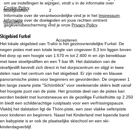
i
om uw instellingen te wijzigen, vindt u in de informatie over
Cookie-Policy
.
Stoeltjesliften:
2
n
Informatie over de verantwoordelijke vind je in het
Impressum
.
Informatie over de doeleinden en jouw rechten omtrent
Sleepliften:
2
gegevensbescherming vind je onze
Privacy Policy
.
a
Skigebied
Furkel
Accepteren
Het lokale skigebied van Trafoi is het gezinsvriendelijke Furkel. De
negen pistes met een totale lengte van ongeveer 8,3 km liggen boven
het dorp op een hoogte van 1.570 m tot 2.400 m en zijn bereikbaar
met twee stoeltjesliften en een T-bar lift. Het dalstation van de
stoeltjeslift bevindt zich direct in het dorpscentrum en stijgt in twee
delen naar het centrum van het skigebied. Er zijn rode en blauwe
panoramische pistes voor beginners en gevorderden. De ongeveer 1
km lange zwarte piste "Schönblick" voor veeleisende skiërs leidt vanaf
het hoogste punt van de piste. Het grootste deel van de pistes kan
worden bedekt met kunstsneeuw en de gezellige Funkelhütte op 2.250
m biedt een schilderachtige rustplaats voor een verfrissingspauze.
Vlakbij het dalstation ligt de Thöni-piste, een zeer vlakke oefenpiste
voor kinderen en beginners. Naast het Kinderland met lopende band
en babypiste is er ook de plaatselijke skischool en een ski-
kinderdagverblijf.