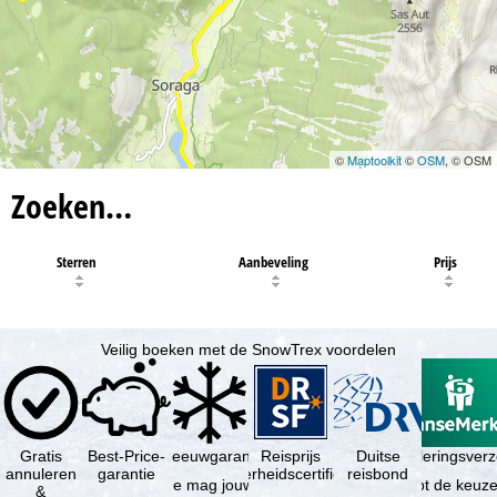
©
Maptoolkit
©
OSM
, © OSM
Zoeken…
Sterren
Aanbeveling
Prijs
Veilig boeken met de SnowTrex voordelen
Gratis
Best-Price-
Sneeuwgarantie
Reisprijs
Reisannuleringsver
Duitse
annuleren
garantie
zekerheidscertificaat
reisbond
Je mag jouw
Je hebt de keuze
&