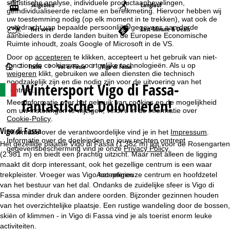
statistische analyse, individuele productaanbevelingen,
Skigebied
Langlauf
geïndividualiseerde reclame en bereikmeting. Hiervoor hebben wij
uw toestemming nodig (op elk moment in te trekken), wat ook de
overdracht van bepaalde persoonlijke gegevens aan derde
Het weer
Last-Minute & Deals
aanbieders in derde landen buiten de Europese Economische
Ruimte inhoudt, zoals Google of Microsoft in de VS.
Door op
accepteren
te klikken, accepteert u het gebruik van niet-
functionele cookies en soortgelijke technologieën. Als u op
S
Italië
Val di Fassa
Vigo di Fassa
weigeren
klikt, gebruiken we alleen diensten die technisch
noodzakelijk zijn en die nodig zijn voor de uitvoering van het
Wintersport
Vigo di Fassa-
t
contract.
fantastische Dolomieten!
Meer informatie over het gebruik van cookies en de mogelijkheid
a
om uw instellingen te wijzigen, vindt u in de informatie over
Cookie-Policy
.
r
Vigo di Fassa
Informatie over de verantwoordelijke vind je in het
Impressum
.
Informatie over de doeleinden en jouw rechten omtrent
Het gezellige plaatse Vigo di Fassa (1.382 m) ligt voor de Rosengarten
gegevensbescherming vind je onze
Privacy Policy
.
t
(2.981 m) en biedt een prachtig uitzicht. Maar niet alleen de ligging
maakt dit dorp interessant, ook het gezellige centrum is een waar
p
trekpleister. Vroeger was Vigo het religieuze centrum en hoofdzetel
Accepteren
van het bestuur van het dal. Ondanks de zuidelijke sfeer is Vigo di
a
Fassa minder druk dan andere oorden. Bijzonder gezinnen houden
van het overzichtelijke plaatsje. Een rustige wandeling door de bossen,
g
skiën of klimmen - in Vigo di Fassa vind je als toerist enorm leuke
activiteiten.