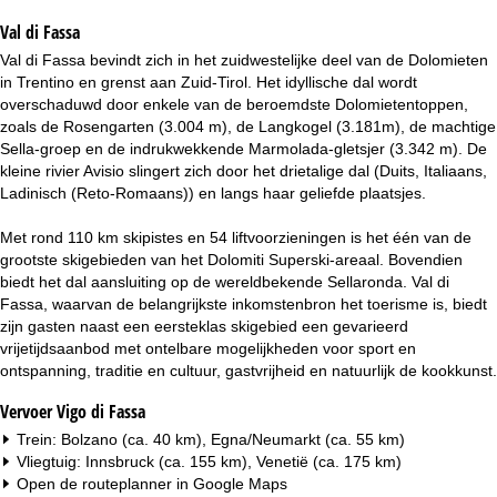
i
Val di Fassa
n
Val di Fassa bevindt zich in het zuidwestelijke deel van de Dolomieten
in Trentino en grenst aan Zuid-Tirol. Het idyllische dal wordt
a
overschaduwd door enkele van de beroemdste Dolomietentoppen,
zoals de Rosengarten (3.004 m), de Langkogel (3.181m), de machtige
Sella-groep en de indrukwekkende Marmolada-gletsjer (3.342 m). De
kleine rivier Avisio slingert zich door het drietalige dal (Duits, Italiaans,
Ladinisch (Reto-Romaans)) en langs haar geliefde plaatsjes.
Met rond 110 km skipistes en 54 liftvoorzieningen is het één van de
grootste skigebieden van het Dolomiti Superski-areaal. Bovendien
biedt het dal aansluiting op de wereldbekende Sellaronda. Val di
Fassa, waarvan de belangrijkste inkomstenbron het toerisme is, biedt
zijn gasten naast een eersteklas skigebied een gevarieerd
vrijetijdsaanbod met ontelbare mogelijkheden voor sport en
ontspanning, traditie en cultuur, gastvrijheid en natuurlijk de kookkunst.
Vervoer Vigo di Fassa
Trein: Bolzano (ca. 40 km), Egna/Neumarkt (ca. 55 km)
Vliegtuig: Innsbruck (ca. 155 km), Venetië (ca. 175 km)
Open de routeplanner in
Google Maps