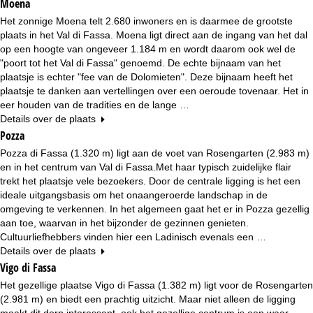
Moena
Het zonnige Moena telt 2.680 inwoners en is daarmee de grootste
plaats in het Val di Fassa. Moena ligt direct aan de ingang van het dal
op een hoogte van ongeveer 1.184 m en wordt daarom ook wel de
"poort tot het Val di Fassa" genoemd. De echte bijnaam van het
plaatsje is echter "fee van de Dolomieten". Deze bijnaam heeft het
plaatsje te danken aan vertellingen over een oeroude tovenaar. Het in
eer houden van de tradities en de lange …
Details over de plaats
Pozza
Pozza di Fassa (1.320 m) ligt aan de voet van Rosengarten (2.983 m)
en in het centrum van Val di Fassa.Met haar typisch zuidelijke flair
trekt het plaatsje vele bezoekers. Door de centrale ligging is het een
ideale uitgangsbasis om het onaangeroerde landschap in de
omgeving te verkennen. In het algemeen gaat het er in Pozza gezellig
aan toe, waarvan in het bijzonder de gezinnen genieten.
Cultuurliefhebbers vinden hier een Ladinisch evenals een …
Details over de plaats
Vigo di Fassa
Het gezellige plaatse Vigo di Fassa (1.382 m) ligt voor de Rosengarten
(2.981 m) en biedt een prachtig uitzicht. Maar niet alleen de ligging
maakt dit dorp interessant, ook het gezellige centrum is een waar