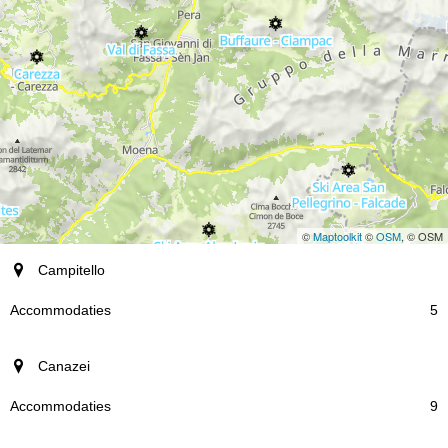
©
Maptoolkit
©
OSM
, © OSM
plaats
Campitello
Accommodaties
5
Canazei
9