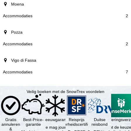
Moena
2
Pozza
2
Vigo di Fassa
7
Veilig boeken met de SnowTrex voordelen
Gratis
Best-Price-
Sneeuwgarantie
Reisprijs
Reisannuleringsver
Duitse
annuleren
garantie
zekerheidscertificaat
reisbond
Je mag jouw
Je hebt de keuze
&