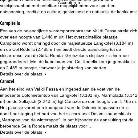
n
Accepteren
vrijetijdsaanbod met ontelbare mogelijkheden voor sport en
ontspanning, traditie en cultuur, gastvrijheid en natuurlijk de kookkunst.
a
Campitello
Een van de belangrijkste wintersportcentra van Val di Fassa strekt zich
over een hoogte van 1.448 m uit. Het overzichtelijke plaatsje
Campitello wordt omringd door de majestueuze Langkofel (3.184 m)
en de Col Rodella (2.485 m) en biedt directe aansluiting tot de
skicarrousel van de Sella Ronda. Grenzeloos skiplezier is hiermee
gegarandeerd. Met de kabelbaan van Col Rodella kom je gemakkelijk
op 2.485 m hoogte, vanwaar je je pistedag kan starten. …
Details over de plaats
Canazei
Aan het eind van Val di Fassa en ingebed aan de voet van de
imposante Dolomietentop van Langkofel (3.181 m), Marmolada (3.342
m) en de Sellajoch (2.240 m) ligt Canazei op een hoogte van 1.465 m.
Het plaatsje vormt een knooppunt van de Dolomietenpassen en is
door haar ligging het hart van het skicarrousel Dolomiti superski als
„Metropool van de wintersport“. In het bijzonder de aansluiting tot de
beroemde Sella Ronda maakt de plaats voor …
Details over de plaats