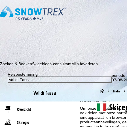
Schrijf je in voor onze nieuwsbrief en wees als eerste op de hoo
Zoeken & Boeken
Skigebieds-consultant
Mijn favorieten
Reisbestemming
periode 
07-08-26
S
Italië
Val di Fassa
Cookie-informatie
t
Skire
Om onze website te optima
Overzicht
ook delen met onze partne
a
eindapparaat- en browserin
productaanbevelingen, geï
Skiregio
r
moment in te trekken), w