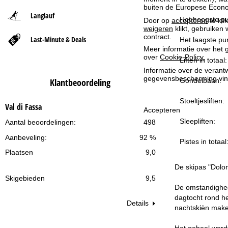
buiten de Europese Econom
Langlauf
t
Het hoogste pu
Door op
accepteren
te kli
weigeren
klikt, gebruiken 
contract.
Last-Minute & Deals
p
Het laagste pun
Meer informatie over het g
over
Cookie-Policy
.
a
Liften in totaal:
Informatie over de verantw
gegevensbescherming vin
Gondelbaan:
Klantbeoordeling
g
Stoeltjesliften:
i
Val di Fassa
Accepteren
Sleepliften:
Aantal beoordelingen:
498
n
Aanbeveling:
92 %
Pistes in totaal
a
Plaatsen
9,0
De skipas "Dolom
Skigebieden
9,5
De omstandighede
dagtocht rond he
Details
nachtskiën make
Het geheel word