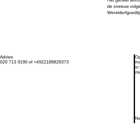
de sneeuw volgen
Werelderfgoedli
Advies
Op
020 713 9190 of +4922188828373
ma
vr:
za
Na