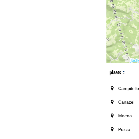
plaats
Campitello
Canazei
Moena
Pozza