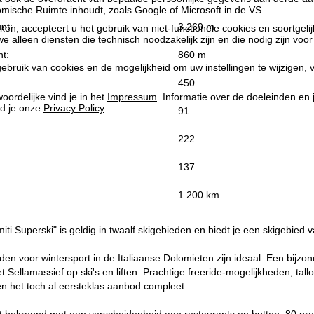
ische Ruimte inhoudt, zoals Google of Microsoft in de VS.
nt:
3.269 m
kken, accepteert u het gebruik van niet-functionele cookies en soortgeli
we alleen diensten die technisch noodzakelijk zijn en die nodig zijn voor
t:
860 m
ebruik van cookies en de mogelijkheid om uw instellingen te wijzigen, v
450
oordelijke vind je in het
Impressum
. Informatie over de doeleinden en
d je onze
Privacy Policy
.
91
222
137
:
1.200 km
iti Superski" is geldig in twaalf skigebieden en biedt je een skigebied 
n voor wintersport in de Italiaanse Dolomieten zijn ideaal. Een bijzo
t Sellamassief op ski's en liften. Prachtige freeride-mogelijkheden, tal
n het toch al eersteklas aanbod compleet.
t bekroond met een verscheidenheid aan restaurants en hutten, 80 pro