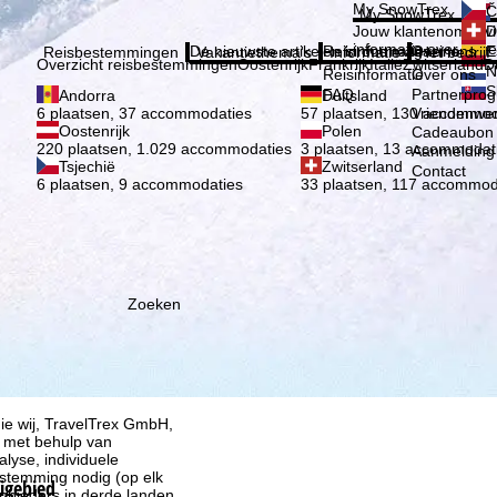
Kies 
My SnowTrex
Č
My SnowTrex
Aanmelden
Jouw klantenomgevi
D
informatie over je g
De nieuwste artikelen in ons magazine
Reisinformatie
Over ons
E
Reisbestemmingen
Vakantiethema's
Informatie
Het bedrijf
Overzicht reisbestemmingen
Oostenrijk
Frankrijk
Italië
Zwitserland
D
N
Reisinformatie
Over ons
S
FAQ
Partnerpro
Andorra
Duitsland
Vriendenwer
6 plaatsen, 37 accommodaties
57 plaatsen, 130 accommod
Oostenrijk
Polen
Cadeaubon
220 plaatsen, 1.029 accommodaties
3 plaatsen, 13 accommodat
Aanmelding 
Tsjechië
Zwitserland
Contact
6 plaatsen, 9 accommodaties
33 plaatsen, 117 accommod
Zoeken
ie wij, TravelTrex GmbH,
n met behulp van
lyse, individuele
estemming nodig (op elk
kigebied
nbieders in derde landen