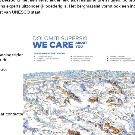
s experts uitzonderlijk poederig is. Het bergmassief vormt ook een i
jst van UNESCO staat.
eningstijden
-do:
09:00-17:00
09:00-14:00
-zo:
gesloten
Advies
ar contactpagina