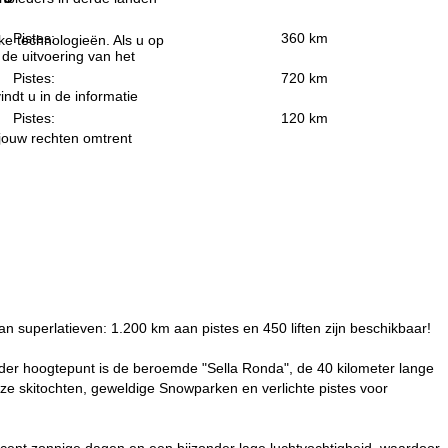
Pistes:
360 km
jke technologieën. Als u op
 de uitvoering van het
Pistes:
720 km
indt u in de informatie
Pistes:
120 km
 jouw rechten omtrent
van superlatieven: 1.200 km aan pistes en 450 liften zijn beschikbaar!
nder hoogtepunt is de beroemde "Sella Ronda", de 40 kilometer lange
loze skitochten, geweldige Snowparken en verlichte pistes voor
cent zonnige dagen en een bijzonder lage luchtvochtigheid, waardoor