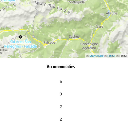
©
Maptoolkit
©
OSM
, © OSM
Accommodaties
5
9
2
2