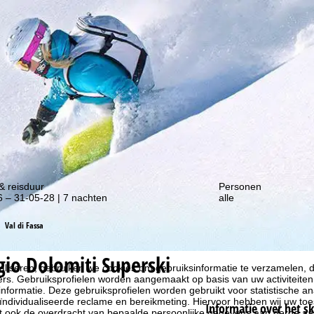
gte van onze kortingsacties!
& reisduur
Personen
 – 31-05-28 | 7 nachten
alle
Val di Fassa
gio Dolomiti Superski
liseren, gebruiken we cookies om gebruiksinformatie te verzamelen, d
rs. Gebruiksprofielen worden aangemaakt op basis van uw activiteite
formatie. Deze gebruiksprofielen worden gebruikt voor statistische ana
ndividualiseerde reclame en bereikmeting. Hiervoor hebben wij uw to
Informatie over het s
at ook de overdracht van bepaalde persoonlijke gegevens aan derde aa