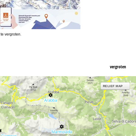
 te vergroten.
vergroten
RELIEF MAP