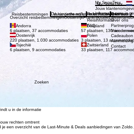
Kies 
My SnowTrex
My SnowTrex
Aanmelden
Jouw klantenomgevi
informatie over je g
De nieuwste artikelen in ons magazine
Reisinformatie
Over ons
Reisbestemmingen
Vakantiethema's
Informatie
Het bedrijf
Overzicht reisbestemmingen
Oostenrijk
Frankrijk
Italië
Zwitserland
D
Reisinformatie
Over ons
FAQ
Partnerpro
Andorra
Duitsland
Vriendenwer
6 plaatsen, 37 accommodaties
57 plaatsen, 130 accommod
Oostenrijk
Polen
Cadeaubon
220 plaatsen, 1.030 accommodaties
3 plaatsen, 13 accommodat
Aanmelding 
Tsjechië
Zwitserland
Contact
6 plaatsen, 9 accommodaties
33 plaatsen, 117 accommod
ie wij, TravelTrex GmbH,
n met behulp van
lyse, individuele
estemming nodig (op elk
nbieders in derde landen
Zoeken
jke technologieën. Als u op
 de uitvoering van het
indt u in de informatie
 jouw rechten omtrent
d je een overzicht van de Last-Minute & Deals aanbiedingen van Zoldo.