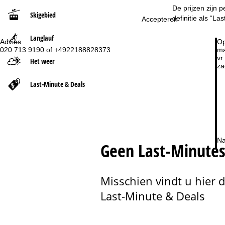
De prijzen zijn 
Skigebied
t
definitie als “L
Accepteren
Langlauf
p
Advies
Op
020 713 9190 of +4922188828373
ma
vr:
a
Het weer
za
g
Last-Minute & Deals
i
n
Na
a
Geen Last-Minutes
Misschien vindt u hier 
Last-Minute & Deals