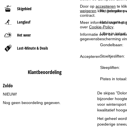
Door op
accepteren
te kli
Skigebied
t
Het hoogste pu
weigeren
klikt, gebruiken 
contract.
Langlauf
p
Het laagste pun
Meer informatie over het g
over
Cookie-Policy
.
a
Liften in totaal:
Informatie over de verantw
Het weer
gegevensbescherming vin
Gondelbaan:
g
Last-Minute & Deals
Stoeltjesliften:
Accepteren
i
Sleepliften:
n
Klantbeoordeling
Pistes in totaal
a
Zoldo
De skipas "Dolom
NIEUW!
bijzonder hoogte
Nog geen beoordeling gegeven.
voor wintersport
kwalitatief hoo
Het geheel wordt
poederige sneeu