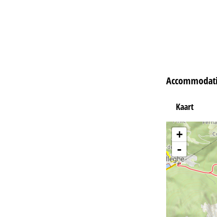
Accommodatie
Kaart
+
-