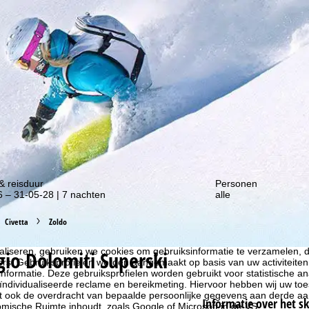
gte van onze kortingsacties!
& reisduur
Personen
 – 31-05-28 | 7 nachten
alle
Civetta
Zoldo
liseren, gebruiken we cookies om gebruiksinformatie te verzamelen, d
gio Dolomiti Superski
rs. Gebruiksprofielen worden aangemaakt op basis van uw activiteite
formatie. Deze gebruiksprofielen worden gebruikt voor statistische ana
ndividualiseerde reclame en bereikmeting. Hiervoor hebben wij uw to
at ook de overdracht van bepaalde persoonlijke gegevens aan derde aa
Informatie over het s
ische Ruimte inhoudt, zoals Google of Microsoft in de VS.