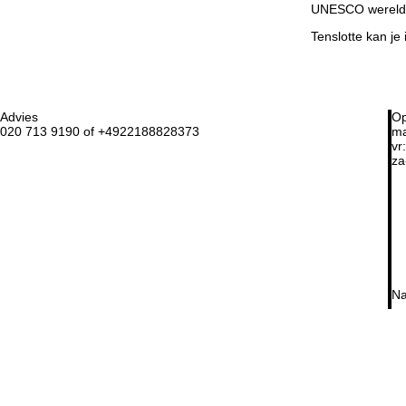
UNESCO wereldn
Tenslotte kan je 
Advies
Op
020 713 9190 of +4922188828373
ma
vr:
za
Na