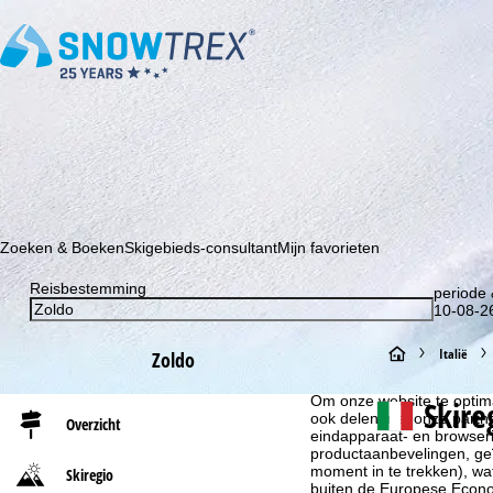
Schrijf je in voor onze nieuwsbrief en wees als eerste op de hoo
Zoeken & Boeken
Skigebieds-consultant
Mijn favorieten
Reisbestemming
periode 
10-08-26
S
Italië
Zoldo
Cookie-informatie
t
Om onze website te optima
Skire
ook delen met onze partne
Overzicht
eindapparaat- en browserin
a
productaanbevelingen, geï
moment in te trekken), w
Skiregio
r
buiten de Europese Econom