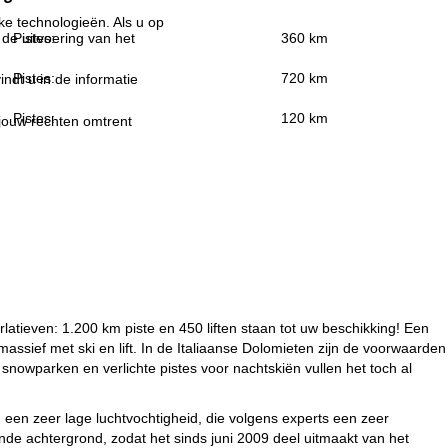
jke technologieën. Als u op
Pistes:
360 km
 de uitvoering van het
Pistes:
720 km
indt u in de informatie
Pistes:
120 km
 jouw rechten omtrent
rlatieven: 1.200 km piste en 450 liften staan tot uw beschikking! Een
assief met ski en lift. In de Italiaanse Dolomieten zijn de voorwaarden
 snowparken en verlichte pistes voor nachtskiën vullen het toch al
een zeer lage luchtvochtigheid, die volgens experts een zeer
de achtergrond, zodat het sinds juni 2009 deel uitmaakt van het