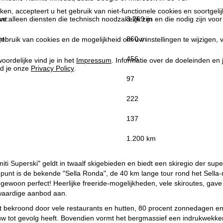
kken, accepteert u het gebruik van niet-functionele cookies en soortgeli
nt:
3.269 m
we alleen diensten die technisch noodzakelijk zijn en die nodig zijn voor
t:
860 m
ebruik van cookies en de mogelijkheid om uw instellingen te wijzigen, v
456
oordelijke vind je in het
Impressum
. Informatie over de doeleinden en
d je onze
Privacy Policy
.
97
222
137
:
1.200 km
iti Superski" geldt in twaalf skigebieden en biedt een skiregio der supe
punt is de bekende "Sella Ronda", de 40 km lange tour rond het Sella-m
 gewoon perfect! Heerlijke freeride-mogelijkheden, vele skiroutes, gave
gwaardige aanbod aan.
 bekroond door vele restaurants en hutten, 80 procent zonnedagen en 
w tot gevolg heeft. Bovendien vormt het bergmassief een indrukwekken