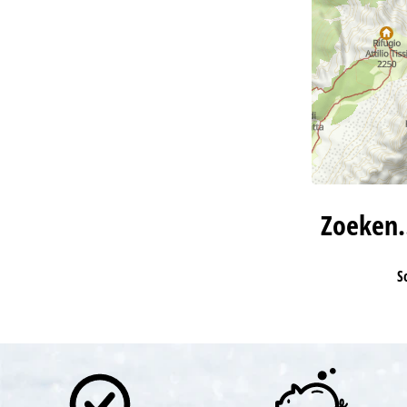
Zoeken
S