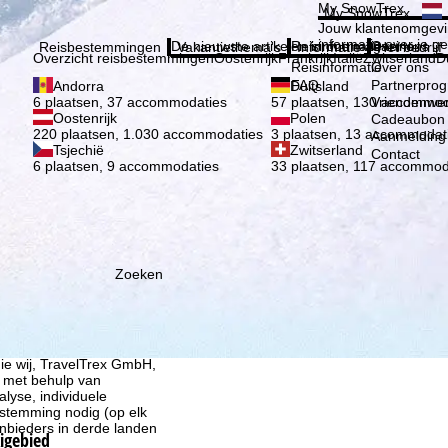
Kies 
My SnowTrex
My SnowTrex
Aanmelden
Jouw klantenomgevi
informatie over je g
De nieuwste artikelen in ons magazine
Reisinformatie
Over ons
Reisbestemmingen
Vakantiethema's
Informatie
Het bedrijf
Overzicht reisbestemmingen
Oostenrijk
Frankrijk
Italië
Zwitserland
D
Reisinformatie
Over ons
FAQ
Partnerpro
Andorra
Duitsland
Vriendenwer
6 plaatsen, 37 accommodaties
57 plaatsen, 130 accommod
Oostenrijk
Polen
Cadeaubon
220 plaatsen, 1.030 accommodaties
3 plaatsen, 13 accommodat
Aanmelding 
Tsjechië
Zwitserland
Contact
6 plaatsen, 9 accommodaties
33 plaatsen, 117 accommod
Zoeken
ie wij, TravelTrex GmbH,
n met behulp van
lyse, individuele
estemming nodig (op elk
nbieders in derde landen
kigebied