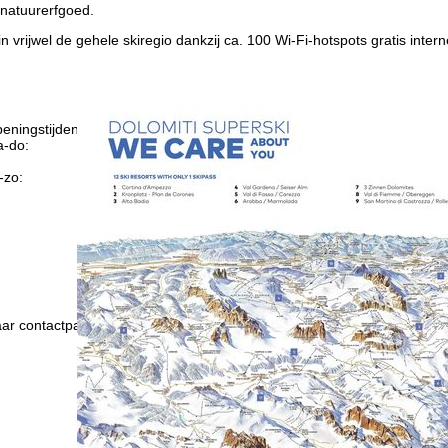
atuurerfgoed.
in vrijwel de gehele skiregio dankzij ca. 100 Wi-Fi-hotspots gratis intern
eningstijden
-do:
09:00-17:00
09:00-14:00
-zo:
gesloten
Advies
ar contactpagina