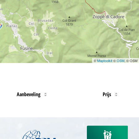
©
Maptoolkit
©
OSM
, © OSM
Aanbeveling
Prijs