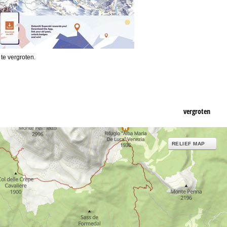
 te vergroten.
vergroten
RELIEF MAP