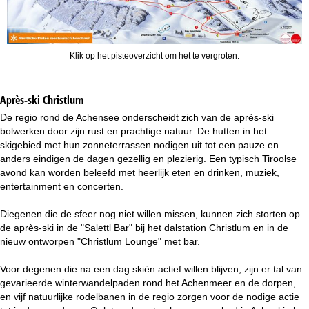
Klik op het pisteoverzicht om het te vergroten.
Après-ski Christlum
De regio rond de Achensee onderscheidt zich van de après-ski
bolwerken door zijn rust en prachtige natuur. De hutten in het
skigebied met hun zonneterrassen nodigen uit tot een pauze en
anders eindigen de dagen gezellig en plezierig. Een typisch Tiroolse
avond kan worden beleefd met heerlijk eten en drinken, muziek,
entertainment en concerten.
Diegenen die de sfeer nog niet willen missen, kunnen zich storten op
de après-ski in de "Salettl Bar" bij het dalstation Christlum en in de
nieuw ontworpen "Christlum Lounge" met bar.
Voor degenen die na een dag skiën actief willen blijven, zijn er tal van
gevarieerde winterwandelpaden rond het Achenmeer en de dorpen,
en vijf natuurlijke rodelbanen in de regio zorgen voor de nodige actie