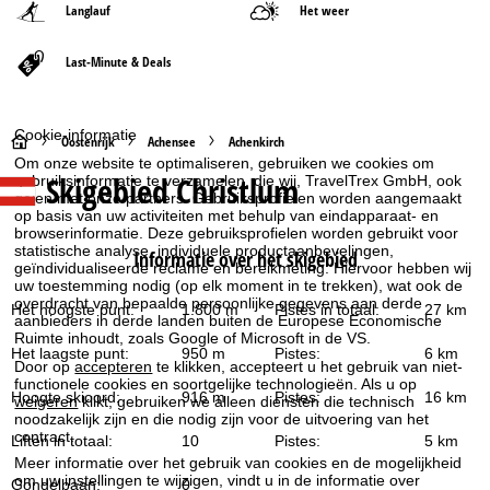
Langlauf
Het weer
Last-Minute & Deals
Cookie-informatie
S
Oostenrijk
Achensee
Achenkirch
Om onze website te optimaliseren, gebruiken we cookies om
Skigebied
Christlum
gebruiksinformatie te verzamelen, die wij, TravelTrex GmbH, ook
t
delen met onze partners. Gebruiksprofielen worden aangemaakt
op basis van uw activiteiten met behulp van eindapparaat- en
a
browserinformatie. Deze gebruiksprofielen worden gebruikt voor
statistische analyse, individuele productaanbevelingen,
Informatie over het skigebied
geïndividualiseerde reclame en bereikmeting. Hiervoor hebben wij
r
uw toestemming nodig (op elk moment in te trekken), wat ook de
overdracht van bepaalde persoonlijke gegevens aan derde
Het hoogste punt:
1.800 m
Pistes in totaal:
27 km
t
aanbieders in derde landen buiten de Europese Economische
Ruimte inhoudt, zoals Google of Microsoft in de VS.
Het laagste punt:
950 m
Pistes:
6 km
p
Door op
accepteren
te klikken, accepteert u het gebruik van niet-
functionele cookies en soortgelijke technologieën. Als u op
Hoogte skioord:
916 m
Pistes:
16 km
weigeren
klikt, gebruiken we alleen diensten die technisch
a
noodzakelijk zijn en die nodig zijn voor de uitvoering van het
contract.
Liften in totaal:
10
Pistes:
5 km
g
Meer informatie over het gebruik van cookies en de mogelijkheid
om uw instellingen te wijzigen, vindt u in de informatie over
Gondelbaan:
0