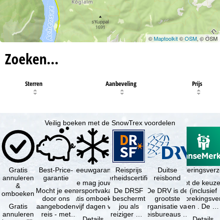
©
Maptoolkit
©
OSM
, © OSM
Zoeken…
Sterren
Aanbeveling
Prijs
Veilig boeken met de SnowTrex voordelen
Gratis
Best-Price-
Sneeuwgarantie
Reisprijs
Reisannuleringsver
Duitse
annuleren
garantie
zekerheidscertificaat
reisbond
Je mag jouw
Je hebt de keuze
&
Mocht je een
wintersportvakantie
De DRSF
De DRV is de
(inclusief
omboeken
door ons
gratis omboeken
beschermt
grootste
reisonderbrekingsve
Gratis
aangeboden
als vijf dagen voor
jou als
organisatie van
en . De …
annuleren
reis - met
de …
reiziger met
reisbureaus en
Details
Details