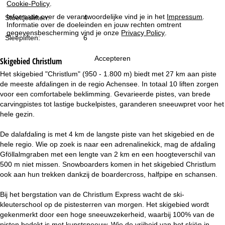
Cookie-Policy
.
i
Informatie over de verantwoordelijke vind je in het
Impressum
.
Stoeltjesliften:
4
n
Informatie over de doeleinden en jouw rechten omtrent
gegevensbescherming vind je onze
Privacy Policy
.
Sleepliften:
6
a
Accepteren
Skigebied
Christlum
Het skigebied "Christlum" (950 - 1.800 m) biedt met 27 km aan piste
de meeste afdalingen in de regio Achensee. In totaal 10 liften zorgen
voor een comfortabele beklimming. Gevarieerde pistes, van brede
carvingpistes tot lastige buckelpistes, garanderen sneeuwpret voor het
hele gezin.
De dalafdaling is met 4 km de langste piste van het skigebied en de
hele regio. Wie op zoek is naar een adrenalinekick, mag de afdaling
Gföllalmgraben met een lengte van 2 km en een hoogteverschil van
500 m niet missen. Snowboarders komen in het skigebied Christlum
ook aan hun trekken dankzij de boardercross, halfpipe en schansen.
Bij het bergstation van de Christlum Express wacht de ski-
kleuterschool op de pistesterren van morgen. Het skigebied wordt
gekenmerkt door een hoge sneeuwzekerheid, waarbij 100% van de
pisten bedekt is met kunstsneeuw. Wie de vrijheid van het skiën in