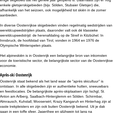
i
enkele gletsjerskigebieden (bijv. Sölden, Stubaier Gletsjer) die,
afhankelijk van het seizoen, ook mogelijkheid tot skiën in de zomer
n
aanbieden.
a
In diverse Oostenrijkse skigebieden vinden regelmatig wedstrijden van
wereldcupwedstrijden plaats, daaronder valt ook dé klassieke
wereldcupwedstrijd: de herenafdaling op de Streif in Kitzbühel. In
Innsbruck, de hoofdstad van Tirol, vonden in 1964 en 1976 de
Olympische Winterspelen plaats.
Het alpineskiën is in Oostenrijk een belangrijke bron van inkomsten
voor de toeristische sector, de belangrijkste sector van de Oostenrijkse
economie.
Après-ski Oostenrijk
Oostenrijk staat bekend als het land waar de "après skicultuur" is
ontstaan. In alle skigebieden zijn er authentieke hutten, sneeuwbars
en feestlocaties. De belangrijkste après-skiplaatsen zijn Ischgl, St.
Anton am Arlberg, Saalbach-Hinterglemm en Sölden. Schirmbar,
Almrausch, Kuhstall, Mooserwirt, Krazy Kangaruh en Hinterhag zijn al
vaste trekpleisters en zijn ook buiten Oostenrijk bekend. Uit je dak
gaan in een toffe sfeer, Jagerthee en glühwein tot lang na