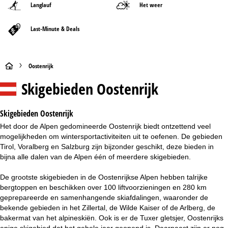
Langlauf
Het weer
Last-Minute & Deals
S
Oostenrijk
Skigebieden Oostenrijk
t
a
Skigebieden Oostenrijk
Het door de Alpen gedomineerde Oostenrijk biedt ontzettend veel
r
mogelijkheden om wintersportactiviteiten uit te oefenen. De gebieden
Tirol, Voralberg en Salzburg zijn bijzonder geschikt, deze bieden in
t
bijna alle dalen van de Alpen één of meerdere skigebieden.
p
De grootste skigebieden in de Oostenrijkse Alpen hebben talrijke
bergtoppen en beschikken over 100 liftvoorzieningen en 280 km
a
geprepareerde en samenhangende skiafdalingen, waaronder de
bekende gebieden in het Zillertal, de Wilde Kaiser of de Arlberg, de
g
bakermat van het alpineskiën. Ook is er de Tuxer gletsjer, Oostenrijks
enige skigebied dat het gehele jaar geopend is. Daarnaast zijn er nog