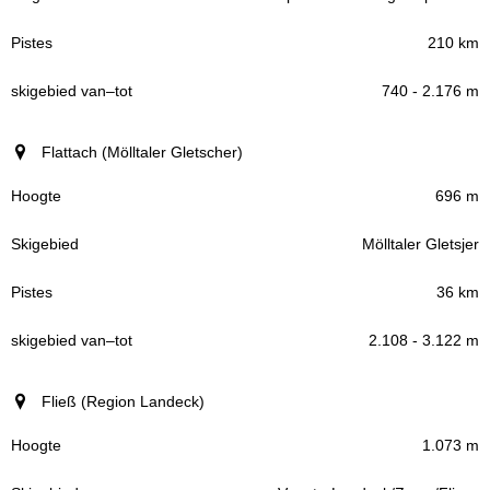
210 km
740 - 2.176 m
Flattach (Mölltaler Gletscher)
696 m
Mölltaler Gletsjer
36 km
2.108 - 3.122 m
Fließ (Region Landeck)
1.073 m