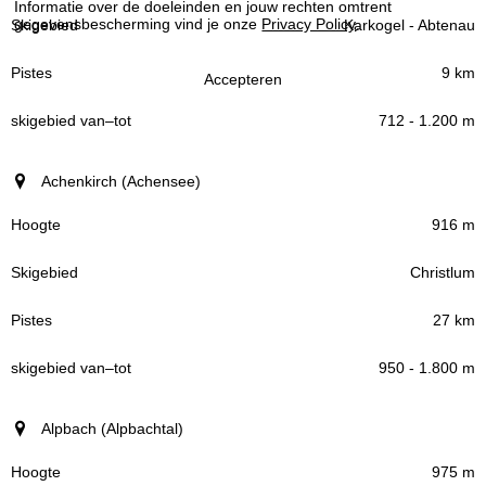
Informatie over de doeleinden en jouw rechten omtrent
gegevensbescherming vind je onze
Privacy Policy
.
Karkogel - Abtenau
Skigebied
9 km
Accepteren
Pistes
712 - 1.200 m
skigebied
Achenkirch (Achensee)
–
van
tot
916 m
Christlum
27 km
950 - 1.800 m
Alpbach (Alpbachtal)
975 m