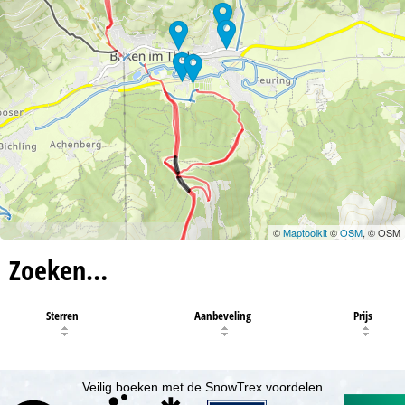
©
Maptoolkit
©
OSM
, © OSM
Zoeken…
Sterren
Aanbeveling
Prijs
Veilig boeken met de SnowTrex voordelen