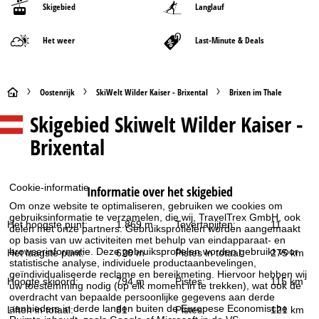
Skigebied
Langlauf
Het weer
Last-Minute & Deals
S
Oostenrijk
SkiWelt Wilder Kaiser - Brixental
Brixen im Thale
Skigebied
Skiwelt Wilder Kaiser -
t
Brixental
a
r
Cookie-informatie
Informatie over het skigebied
Om onze website te optimaliseren, gebruiken we cookies om
t
gebruiksinformatie te verzamelen, die wij, TravelTrex GmbH, ook
Het hoogste punt:
1.869 m
Tovertapijten:
11
delen met onze partners. Gebruiksprofielen worden aangemaakt
p
op basis van uw activiteiten met behulp van eindapparaat- en
browserinformatie. Deze gebruiksprofielen worden gebruikt voor
Het laagste punt:
620 m
Pistes in totaal:
275 km
statistische analyse, individuele productaanbevelingen,
a
geïndividualiseerde reclame en bereikmeting. Hiervoor hebben wij
Hoogte skioord:
794 m
Pistes:
115 km
uw toestemming nodig (op elk moment in te trekken), wat ook de
g
overdracht van bepaalde persoonlijke gegevens aan derde
aanbieders in derde landen buiten de Europese Economische
Liften in totaal:
81
Pistes:
121 km