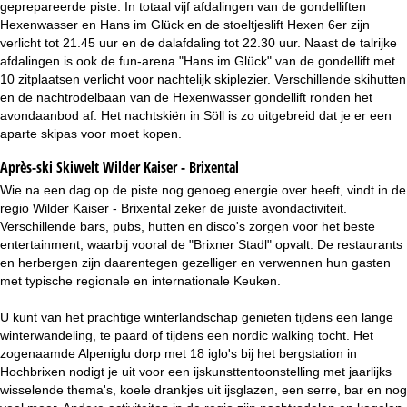
geprepareerde piste. In totaal vijf afdalingen van de gondelliften
Hexenwasser en Hans im Glück en de stoeltjeslift Hexen 6er zijn
verlicht tot 21.45 uur en de dalafdaling tot 22.30 uur. Naast de talrijke
afdalingen is ook de fun-arena "Hans im Glück" van de gondellift met
10 zitplaatsen verlicht voor nachtelijk skiplezier. Verschillende skihutten
en de nachtrodelbaan van de Hexenwasser gondellift ronden het
avondaanbod af. Het nachtskiën in Söll is zo uitgebreid dat je er een
aparte skipas voor moet kopen.
Après-ski Skiwelt Wilder Kaiser - Brixental
Wie na een dag op de piste nog genoeg energie over heeft, vindt in de
regio Wilder Kaiser - Brixental zeker de juiste avondactiviteit.
Verschillende bars, pubs, hutten en disco's zorgen voor het beste
entertainment, waarbij vooral de "Brixner Stadl" opvalt. De restaurants
en herbergen zijn daarentegen gezelliger en verwennen hun gasten
met typische regionale en internationale Keuken.
U kunt van het prachtige winterlandschap genieten tijdens een lange
winterwandeling, te paard of tijdens een nordic walking tocht. Het
zogenaamde Alpeniglu dorp met 18 iglo's bij het bergstation in
Hochbrixen nodigt je uit voor een ijskunsttentoonstelling met jaarlijks
wisselende thema's, koele drankjes uit ijsglazen, een serre, bar en nog