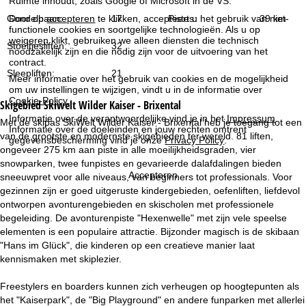
Ruimte inhoudt, zoals Google of Microsoft in de VS.
i
Door op
accepteren
te klikken, accepteert u het gebruik van niet-
Gondelbaan:
17
Pistes:
39 km
functionele cookies en soortgelijke technologieën. Als u op
n
weigeren
klikt, gebruiken we alleen diensten die technisch
Stoeltjesliften:
32
noodzakelijk zijn en die nodig zijn voor de uitvoering van het
a
contract.
Sleepliften:
21
Meer informatie over het gebruik van cookies en de mogelijkheid
om uw instellingen te wijzigen, vindt u in de informatie over
Cookie-Policy
.
Skigebied
Skiwelt Wilder Kaiser - Brixental
Informatie over de verantwoordelijke vind je in het
Impressum
.
Met de skipas SkiWelt Wilder Kaiser - Brixental heb je toegang tot een
Informatie over de doeleinden en jouw rechten omtrent
van de grootste en modernste skigebieden ter wereld. 81 liften,
gegevensbescherming vind je onze
Privacy Policy
.
ongeveer 275 km aan piste in alle moeilijkheidsgraden, vier
snowparken, twee funpistes en gevarieerde dalafdalingen bieden
Accepteren
sneeuwpret voor alle niveaus, van beginners tot professionals. Voor
gezinnen zijn er goed uitgeruste kindergebieden, oefenliften, liefdevol
ontworpen avonturengebieden en skischolen met professionele
begeleiding. De avonturenpiste "Hexenwelle" met zijn vele speelse
elementen is een populaire attractie. Bijzonder magisch is de skibaan
"Hans im Glück", die kinderen op een creatieve manier laat
kennismaken met skiplezier.
Freestylers en boarders kunnen zich verheugen op hoogtepunten als
het "Kaiserpark", de "Big Playground" en andere funparken met allerlei