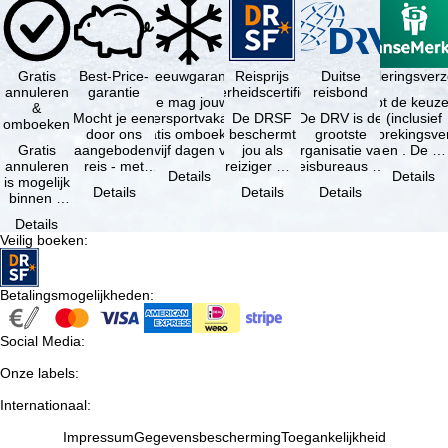
Gratis
Best-Price-
Sneeuwgarantie
Reisprijs
Reisannuleringsver
Duitse
annuleren
garantie
zekerheidscertificaat
reisbond
Je mag jouw
Je hebt de keuze
&
Mocht je een
wintersportvakantie
De DRSF
De DRV is de
(inclusief
omboeken
door ons
gratis omboeken
beschermt
grootste
reisonderbrekingsve
Gratis
aangeboden
als vijf dagen voor
jou als
organisatie van
en . De …
annuleren
reis - met
de …
reiziger met
reisbureaus en
Details
Details
is mogelijk
dezelfde
een
reisorganisaties
Details
Details
Details
binnen 5
beschikbaarheid
pakketreis
in Duitsland. …
dagen na
en inbegrepen
of
Details
de
…
gekoppelde
Veilig boeken
:
boeking,
services bij
als jouw
…
vakantie …
Betalingsmogelijkheden
:
Social Media
:
Onze labels
:
Internationaal
:
Impressum
Gegevensbescherming
Toegankelijkheid