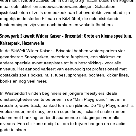
veel meer. Andere activiteiten in de regio zijn nachtrodelen en kegelen,
maar ook fakkel- en sneeuwschoenwandelingen. Schaatsen,
ijsstokschieten of zelfs een bezoek aan het overdekte zwembad zijn
mogelijk in de steden Ellmau en Kitzbühel, die ook uitstekende
bestemmingen zijn voor nachtbrakers en winkelliefhebbers.
Snowpark Skiwelt Wilder Kaiser - Brixental:
Grote en kleine speeltuin,
Kaiserpark, Hexenwelle
In de SkiWelt Wilder Kaiser - Brixental hebben wintersporters vier
gevarieerde Snowparken, meerdere funpistes, een skicircus en
andere speciale avonturenpistes tot hun beschikking - voor alle
niveaus. Het aanbod varieert van eenvoudig tot professioneel met
obstakels zoals boxes, rails, tubes, sprongen, bochten, kicker lines,
bonks en nog veel meer.
In Westendorf vinden beginners en jongere freestylers ideale
omstandigheden om te oefenen in de "Mini Playground" met mini
crossline, wave track, banked turns en jiblines. De "Big Playground" is
veeleisender, met easy, pro en super lines, inclusief snake run en
slalom met banking, en biedt spannende uitdagingen voor alle
niveaus. Een chillzone nodigt uit om te blijven hangen en de actie
gade te slaan.