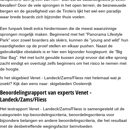
bevallen! Door de vele sprongen in het open terrein, de besneeuwde
bergen en de gezelligheid van de Tirolers lijkt het wel een paradijs
waar brede boards zich bijzonder thuis voelen.
Een funpark biedt extra hindernissen die de meest waanzinnige
sprongen mogelijk maken. Beginnend met het "Panorama Lifestyle
Park" voor zowel boarders als skiërs, kunnen de "young and wild" hun
vaardigheden op de proef stellen en elkaar pushen. Naast de
gebruikelijke obstakels is er hier een bijzonder hoogtepunt: de "Big
Star Bag". Het met lucht gevulde kussen zorgt ervoor dat elke sprong
zacht eindigt en overtuigt zelfs beginners om het risico te nemen met
de hoogte.
Is het skigebied Venet - Landeck/Zams/Fliess niet helemaal wat je
zoekt? Kijk dan eens naar:
skigebieden Oostenrijk
Beoordelingsrapport van experts Venet -
Landeck/Zams/Fliess
Het testrapport Venet - Landeck/Zams/Fliess is samengesteld uit de
categorieën top-beoordelingscriteria, beoordelingscriteria voor
bijzondere belangen en andere beoordelingscriteria, die het resultaat
met de desbetreffende wegingsfactor beïnvloeden.