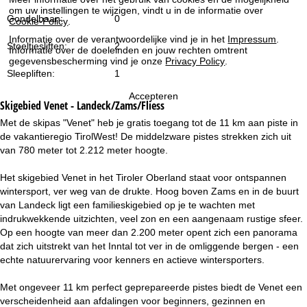
i
om uw instellingen te wijzigen, vindt u in de informatie over
Gondelbaan:
0
Cookie-Policy
.
n
Informatie over de verantwoordelijke vind je in het
Impressum
.
Stoeltjesliften:
2
Informatie over de doeleinden en jouw rechten omtrent
gegevensbescherming vind je onze
Privacy Policy
.
a
Sleepliften:
1
Accepteren
Skigebied
Venet - Landeck/Zams/Fliess
Met de skipas "Venet" heb je gratis toegang tot de 11 km aan piste in
de vakantieregio TirolWest! De middelzware pistes strekken zich uit
van 780 meter tot 2.212 meter hoogte.
Het skigebied Venet in het Tiroler Oberland staat voor ontspannen
wintersport, ver weg van de drukte. Hoog boven Zams en in de buurt
van Landeck ligt een familieskigebied op je te wachten met
indrukwekkende uitzichten, veel zon en een aangenaam rustige sfeer.
Op een hoogte van meer dan 2.200 meter opent zich een panorama
dat zich uitstrekt van het Inntal tot ver in de omliggende bergen - een
echte natuurervaring voor kenners en actieve wintersporters.
Met ongeveer 11 km perfect geprepareerde pistes biedt de Venet een
verscheidenheid aan afdalingen voor beginners, gezinnen en