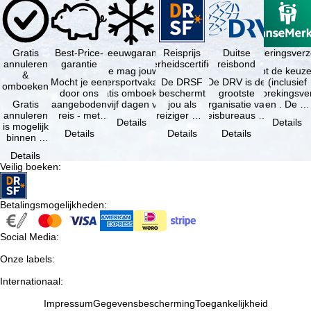
Gratis
Best-Price-
Sneeuwgarantie
Reisprijs
Reisannuleringsver
Duitse
annuleren
garantie
zekerheidscertificaat
reisbond
Je mag jouw
Je hebt de keuze
&
Mocht je een
wintersportvakantie
De DRSF
De DRV is de
(inclusief
omboeken
door ons
gratis omboeken
beschermt
grootste
reisonderbrekingsve
Gratis
aangeboden
als vijf dagen voor
jou als
organisatie van
en . De …
annuleren
reis - met
de …
reiziger met
reisbureaus en
Details
Details
is mogelijk
dezelfde
een
reisorganisaties
Details
Details
Details
binnen 5
beschikbaarheid
pakketreis
in Duitsland. …
dagen na
en inbegrepen
of
Details
de
…
gekoppelde
Veilig boeken
:
boeking,
services bij
als jouw
…
vakantie …
Betalingsmogelijkheden
:
Social Media
:
Onze labels
:
Internationaal
:
Impressum
Gegevensbescherming
Toegankelijkheid