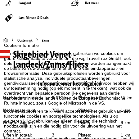
Langlauf
Het weer
Last-Minute & Deals
S
Oostenrijk
Zams
Cookie-informatie
Skigebied
Venet -
t
Om onze website te optimaliseren, gebruiken we cookies om
gebruiksinformatie te verzamelen, die wij, TravelTrex GmbH, ook
Landeck/Zams/Fliess
delen met onze partners. Gebruiksprofielen worden aangemaakt
a
op basis van uw activiteiten met behulp van eindapparaat- en
browserinformatie. Deze gebruiksprofielen worden gebruikt voor
r
statistische analyse, individuele productaanbevelingen,
Informatie over het skigebied
geïndividualiseerde reclame en bereikmeting. Hiervoor hebben wij
uw toestemming nodig (op elk moment in te trekken), wat ook de
t
overdracht van bepaalde persoonlijke gegevens aan derde
Het hoogste punt:
2.212 m
Pistes in totaal:
11 km
aanbieders in derde landen buiten de Europese Economische
Ruimte inhoudt, zoals Google of Microsoft in de VS.
p
Het laagste punt:
780 m
Pistes:
1 km
Door op
accepteren
te klikken, accepteert u het gebruik van niet-
a
functionele cookies en soortgelijke technologieën. Als u op
weigeren
klikt, gebruiken we alleen diensten die technisch
Hoogte skioord:
767 m
Pistes:
9 km
noodzakelijk zijn en die nodig zijn voor de uitvoering van het
g
contract.
Liften in totaal:
3
Pistes:
1 km
Meer informatie over het gebruik van cookies en de mogelijkheid