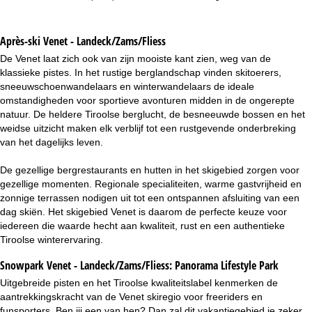
Après-ski Venet - Landeck/Zams/Fliess
De Venet laat zich ook van zijn mooiste kant zien, weg van de
klassieke pistes. In het rustige berglandschap vinden skitoerers,
sneeuwschoenwandelaars en winterwandelaars de ideale
omstandigheden voor sportieve avonturen midden in de ongerepte
natuur. De heldere Tiroolse berglucht, de besneeuwde bossen en het
weidse uitzicht maken elk verblijf tot een rustgevende onderbreking
van het dagelijks leven.
De gezellige bergrestaurants en hutten in het skigebied zorgen voor
gezellige momenten. Regionale specialiteiten, warme gastvrijheid en
zonnige terrassen nodigen uit tot een ontspannen afsluiting van een
dag skiën. Het skigebied Venet is daarom de perfecte keuze voor
iedereen die waarde hecht aan kwaliteit, rust en een authentieke
Tiroolse winterervaring.
Snowpark Venet - Landeck/Zams/Fliess:
Panorama Lifestyle Park
Uitgebreide pisten en het Tiroolse kwaliteitslabel kenmerken de
aantrekkingskracht van de Venet skiregio voor freeriders en
funsporters. Ben jij een van hen? Dan zal dit vakantiegebied je zeker