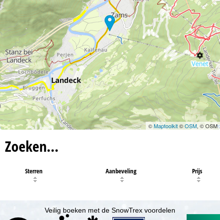
©
Maptoolkit
©
OSM
, © OSM
Zoeken…
Sterren
Aanbeveling
Prijs
Veilig boeken met de SnowTrex voordelen