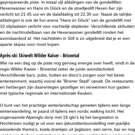
geprepareerde piste. In totaal vijf afdalingen van de gondelliften
Hexenwasser en Hans im Glück en de stoeltjeslift Hexen 6er zijn
verlicht tot 21.45 uur en de dalafdaling tot 22.30 uur. Naast de talrijke
afdalingen is ook de fun-arena "Hans im Glück" van de gondellift met
10 zitplaatsen verlicht voor nachtelijk skiplezier. Verschillende skihutten
en de nachtrodelbaan van de Hexenwasser gondellift ronden het
avondaanbod af. Het nachtskiën in Söll is zo uitgebreid dat je er een
aparte skipas voor moet kopen.
Après-ski Skiwelt Wilder Kaiser - Brixental
Wie na een dag op de piste nog genoeg energie over heeft, vindt in de
regio Wilder Kaiser - Brixental zeker de juiste avondactiviteit.
Verschillende bars, pubs, hutten en disco's zorgen voor het beste
entertainment, waarbij vooral de "Brixner Stadl" opvalt. De restaurants
en herbergen zijn daarentegen gezelliger en verwennen hun gasten
met typische regionale en internationale Keuken.
U kunt van het prachtige winterlandschap genieten tijdens een lange
winterwandeling, te paard of tijdens een nordic walking tocht. Het
zogenaamde Alpeniglu dorp met 18 iglo's bij het bergstation in
Hochbrixen nodigt je uit voor een ijskunsttentoonstelling met jaarlijks
wisselende thema's, koele drankjes uit ijsglazen, een serre, bar en nog