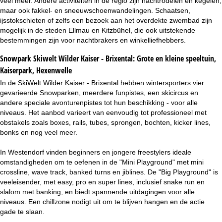
veel meer. Andere activiteiten in de regio zijn nachtrodelen en kegelen,
maar ook fakkel- en sneeuwschoenwandelingen. Schaatsen,
ijsstokschieten of zelfs een bezoek aan het overdekte zwembad zijn
mogelijk in de steden Ellmau en Kitzbühel, die ook uitstekende
bestemmingen zijn voor nachtbrakers en winkelliefhebbers.
Snowpark Skiwelt Wilder Kaiser - Brixental:
Grote en kleine speeltuin,
Kaiserpark, Hexenwelle
In de SkiWelt Wilder Kaiser - Brixental hebben wintersporters vier
gevarieerde Snowparken, meerdere funpistes, een skicircus en
andere speciale avonturenpistes tot hun beschikking - voor alle
niveaus. Het aanbod varieert van eenvoudig tot professioneel met
obstakels zoals boxes, rails, tubes, sprongen, bochten, kicker lines,
bonks en nog veel meer.
In Westendorf vinden beginners en jongere freestylers ideale
omstandigheden om te oefenen in de "Mini Playground" met mini
crossline, wave track, banked turns en jiblines. De "Big Playground" is
veeleisender, met easy, pro en super lines, inclusief snake run en
slalom met banking, en biedt spannende uitdagingen voor alle
niveaus. Een chillzone nodigt uit om te blijven hangen en de actie
gade te slaan.