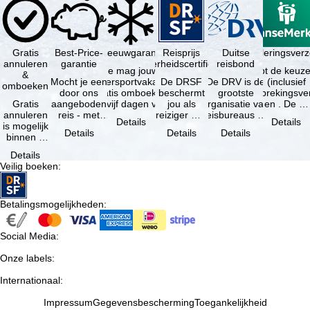
Gratis
Best-Price-
Sneeuwgarantie
Reisprijs
Reisannuleringsver
Duitse
annuleren
garantie
zekerheidscertificaat
reisbond
Je mag jouw
Je hebt de keuze
&
Mocht je een
wintersportvakantie
De DRSF
De DRV is de
(inclusief
omboeken
door ons
gratis omboeken
beschermt
grootste
reisonderbrekingsve
Gratis
aangeboden
als vijf dagen voor
jou als
organisatie van
en . De …
annuleren
reis - met
de …
reiziger met
reisbureaus en
Details
Details
is mogelijk
dezelfde
een
reisorganisaties
Details
Details
Details
binnen 5
beschikbaarheid
pakketreis
in Duitsland. …
dagen na
en inbegrepen
of
Details
de
…
gekoppelde
Veilig boeken
:
boeking,
services bij
als jouw
…
vakantie …
Betalingsmogelijkheden
:
Social Media
:
Onze labels
:
Internationaal
:
Impressum
Gegevensbescherming
Toegankelijkheid