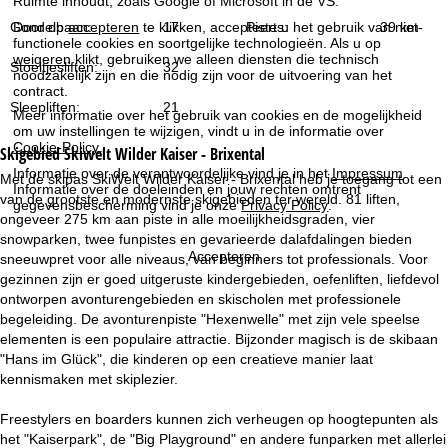
Ruimte inhoudt, zoals Google of Microsoft in de VS.
i
Door op
accepteren
te klikken, accepteert u het gebruik van niet-
Gondelbaan:
17
Pistes:
39 km
functionele cookies en soortgelijke technologieën. Als u op
n
weigeren
klikt, gebruiken we alleen diensten die technisch
Stoeltjesliften:
32
noodzakelijk zijn en die nodig zijn voor de uitvoering van het
a
contract.
Sleepliften:
21
Meer informatie over het gebruik van cookies en de mogelijkheid
om uw instellingen te wijzigen, vindt u in de informatie over
Cookie-Policy
.
Skigebied
Skiwelt Wilder Kaiser - Brixental
Informatie over de verantwoordelijke vind je in het
Impressum
.
Met de skipas SkiWelt Wilder Kaiser - Brixental heb je toegang tot een
Informatie over de doeleinden en jouw rechten omtrent
van de grootste en modernste skigebieden ter wereld. 81 liften,
gegevensbescherming vind je onze
Privacy Policy
.
ongeveer 275 km aan piste in alle moeilijkheidsgraden, vier
snowparken, twee funpistes en gevarieerde dalafdalingen bieden
Accepteren
sneeuwpret voor alle niveaus, van beginners tot professionals. Voor
gezinnen zijn er goed uitgeruste kindergebieden, oefenliften, liefdevol
ontworpen avonturengebieden en skischolen met professionele
begeleiding. De avonturenpiste "Hexenwelle" met zijn vele speelse
elementen is een populaire attractie. Bijzonder magisch is de skibaan
"Hans im Glück", die kinderen op een creatieve manier laat
kennismaken met skiplezier.
Freestylers en boarders kunnen zich verheugen op hoogtepunten als
het "Kaiserpark", de "Big Playground" en andere funparken met allerlei