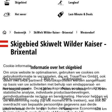
Skigebied
Langlauf
Het weer
Last-Minute & Deals
S
Oostenrijk
SkiWelt Wilder Kaiser - Brixental
Westendorf
Skigebied
Skiwelt Wilder Kaiser -
t
Brixental
a
r
Cookie-informatie
Informatie over het skigebied
Om onze website te optimaliseren, gebruiken we cookies om
t
gebruiksinformatie te verzamelen, die wij, TravelTrex GmbH, ook
Het hoogste punt:
1.869 m
Tovertapijten:
11
delen met onze partners. Gebruiksprofielen worden aangemaakt
p
op basis van uw activiteiten met behulp van eindapparaat- en
browserinformatie. Deze gebruiksprofielen worden gebruikt voor
Het laagste punt:
620 m
Pistes in totaal:
275 km
statistische analyse, individuele productaanbevelingen,
a
geïndividualiseerde reclame en bereikmeting. Hiervoor hebben wij
Hoogte skioord:
783 m
Pistes:
115 km
uw toestemming nodig (op elk moment in te trekken), wat ook de
g
overdracht van bepaalde persoonlijke gegevens aan derde
aanbieders in derde landen buiten de Europese Economische
Liften in totaal:
81
Pistes:
121 km