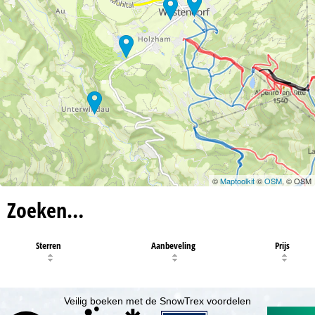
©
Maptoolkit
©
OSM
, © OSM
Zoeken…
Sterren
Aanbeveling
Prijs
Veilig boeken met de SnowTrex voordelen