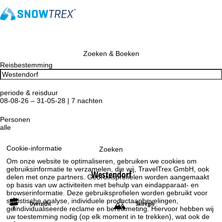
Zoeken & Boeken
Reisbestemming
periode & reisduur
08-08-26 – 31-05-28 | 7 nachten
Personen
alle
Cookie-informatie
Zoeken
Om onze website te optimaliseren, gebruiken we cookies om
gebruiksinformatie te verzamelen, die wij, TravelTrex GmbH, ook
Westendorf
delen met onze partners. Gebruiksprofielen worden aangemaakt
op basis van uw activiteiten met behulp van eindapparaat- en
browserinformatie. Deze gebruiksprofielen worden gebruikt voor
statistische analyse, individuele productaanbevelingen,
Overzicht
Skiregio
geïndividualiseerde reclame en bereikmeting. Hiervoor hebben wij
uw toestemming nodig (op elk moment in te trekken), wat ook de