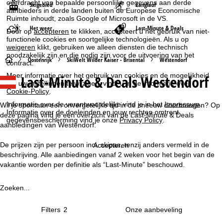
overdracht van bepaalde persoonlijke gegevens aan derde
Skigebied
Langlauf
aanbieders in derde landen buiten de Europese Economische
Ruimte inhoudt, zoals Google of Microsoft in de VS.
Het weer
Last-Minute & Deals
Door op
accepteren
te klikken, accepteert u het gebruik van niet-
functionele cookies en soortgelijke technologieën. Als u op
weigeren
klikt, gebruiken we alleen diensten die technisch
noodzakelijk zijn en die nodig zijn voor de uitvoering van het
S
Oostenrijk
SkiWelt Wilder Kaiser - Brixental
Westendorf
contract.
Meer informatie over het gebruik van cookies en de mogelijkheid
Last-Minute & Deals Westendorf
t
om uw instellingen te wijzigen, vindt u in de informatie over
Cookie-Policy
.
a
Informatie over de verantwoordelijke vind je in het
Impressum
.
Wil je spontaan een onvergetelijke tijd in de sneeuw doorbrengen? Op
Informatie over de doeleinden en jouw rechten omtrent
deze pagina vind je een overzicht van de Last-Minute & Deals
gegevensbescherming vind je onze
Privacy Policy
.
r
aanbiedingen van Westendorf.
t
De prijzen zijn per persoon incl. skipas, tenzij anders vermeld in de
Accepteren
beschrijving. Alle aanbiedingen vanaf 2 weken voor het begin van de
p
vakantie worden per definitie als “Last-Minute” beschouwd.
a
Zoeken...
g
Filters
2
i