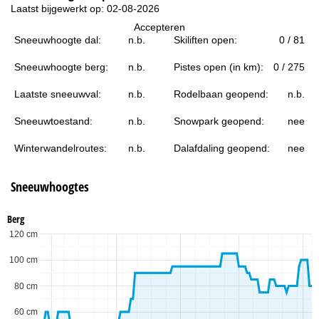
i
Laatst bijgewerkt op: 02-08-2026
Accepteren
n
Sneeuwhoogte dal:
n.b.
Skiliften open:
0 / 81
a
Sneeuwhoogte berg:
n.b.
Pistes open (in km):
0 / 275
Laatste sneeuwval:
n.b.
Rodelbaan geopend:
n.b.
Sneeuwtoestand:
n.b.
Snowpark geopend:
nee
Winterwandelroutes:
n.b.
Dalafdaling geopend:
nee
Sneeuwhoogtes
Berg
120 cm
100 cm
80 cm
60 cm