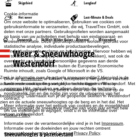
Skigebied
Langlauf
Cookie-informatie
Het weer
Last-Minute & Deals
Om onze website te optimaliseren, gebruiken we cookies om
gebruiksinformatie te verzamelen, die wij, TravelTrex GmbH, ook
delen met onze partners. Gebruiksprofielen worden aangemaakt
op basis van uw activiteiten met behulp van eindapparaat- en
S
Oostenrijk
SkiWelt Wilder Kaiser - Brixental
Westendorf
browserinformatie. Deze gebruiksprofielen worden gebruikt voor
statistische analyse, individuele productaanbevelingen,
Weer & Sneeuwhoogte
geïndividualiseerde reclame en bereikmeting. Hiervoor hebben wij
t
uw toestemming nodig (op elk moment in te trekken), wat ook de
Westendorf
overdracht van bepaalde persoonlijke gegevens aan derde
a
aanbieders in derde landen buiten de Europese Economische
Ruimte inhoudt, zoals Google of Microsoft in de VS.
r
Zoek je informatie over de actuele sneeuwconditie? Hier vind je de
Door op
accepteren
te klikken, accepteert u het gebruik van niet-
actuele weersvoorspelling van de komende dagen in Westendorf. Met
functionele cookies en soortgelijke technologieën. Als u op
weigeren
klikt, gebruiken we alleen diensten die technisch
t
de webcams krijg je een nog betere indruk van de situatie op de
noodzakelijk zijn en die nodig zijn voor de uitvoering van het
bestemming. Daarnaast kun je de geopende skiliften in Westendorf
contract.
zien en de actuele sneeuwhoogtes op de berg en in het dal. Het
p
Meer informatie over het gebruik van cookies en de mogelijkheid
diagram vergelijkt de sneeuwval met die van vorig jaar en het hele
om uw instellingen te wijzigen, vindt u in de informatie over
seizoen in Westendorf.
a
Cookie-Policy
.
Informatie over de verantwoordelijke vind je in het
Impressum
.
g
Informatie over de doeleinden en jouw rechten omtrent
Sneeuwhoogtes & pistetoestand
gegevensbescherming vind je onze
Privacy Policy
.