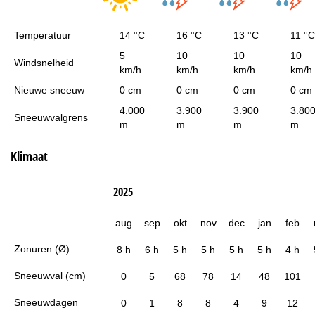
Temperatuur
14 °C
16 °C
13 °C
11 °C
5
10
10
10
Windsnelheid
km/h
km/h
km/h
km/h
Nieuwe sneeuw
0 cm
0 cm
0 cm
0 cm
4.000
3.900
3.900
3.80
Sneeuwvalgrens
m
m
m
m
Klimaat
2025
aug
sep
okt
nov
dec
jan
feb
Zonuren (Ø)
8 h
6 h
5 h
5 h
5 h
5 h
4 h
Sneeuwval (cm)
0
5
68
78
14
48
101
Sneeuwdagen
0
1
8
8
4
9
12