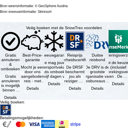
Bron weersinformatie: © GeoSphere Austria
Bron sneeuwinformatie: Skiresort
Veilig boeken met de SnowTrex voordelen
Gratis
Best-Price-
Sneeuwgarantie
Reisprijs
Reisannuleringsver
Duitse
annuleren
garantie
zekerheidscertificaat
reisbond
Je mag jouw
Je hebt de keuze
&
Mocht je een
wintersportvakantie
De DRSF
De DRV is de
(inclusief
omboeken
door ons
gratis omboeken
beschermt
grootste
reisonderbrekingsve
Gratis
aangeboden
als vijf dagen voor
jou als
organisatie van
en . De …
annuleren
reis - met
de …
reiziger met
reisbureaus en
Details
Details
is mogelijk
dezelfde
een
reisorganisaties
Details
Details
Details
binnen 5
beschikbaarheid
pakketreis
in Duitsland. …
dagen na
en inbegrepen
of
Details
de
…
gekoppelde
Veilig boeken
:
boeking,
services bij
als jouw
…
vakantie …
Betalingsmogelijkheden
: