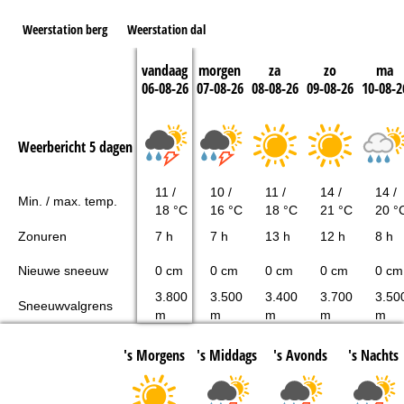
Weerstation berg
Weerstation dal
vandaag
morgen
za
zo
ma
06-08-26
07-08-26
08-08-26
09-08-26
10-08-2
Weerbericht 5 dagen
11 /
10 /
11 /
14 /
14 /
Min. / max. temp.
18 °C
16 °C
18 °C
21 °C
20 °
Zonuren
7 h
7 h
13 h
12 h
8 h
Nieuwe sneeuw
0 cm
0 cm
0 cm
0 cm
0 cm
3.800
3.500
3.400
3.700
3.50
Sneeuwvalgrens
m
m
m
m
m
's Morgens
's Middags
's Avonds
's Nachts