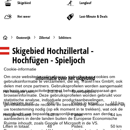
Skigebied
Langlauf
Het weer
Last-Minute & Deals
S
Oostenrijk
Zillertal
Schlitters
Skigebied
Hochzillertal -
t
Hochfügen - Spieljoch
a
Cookie-informatie
r
Om onze website te optimaliseren, gebruiken we cookies om
Informatie over het skigebied
gebruiksinformatie te verzamelen, die wij, TravelTrex GmbH, ook
t
delen met onze partners. Gebruiksprofielen worden aangemaakt
op basis van uw activiteiten met behulp van eindapparaat- en
Het hoogste punt:
2.378 m
Tovertapijten:
6
browserinformatie. Deze gebruiksprofielen worden gebruikt voor
p
statistische analyse, individuele productaanbevelingen,
Het laagste punt:
600 m
Pistes in totaal:
110 km
geïndividualiseerde reclame en bereikmeting. Hiervoor hebben wij
a
uw toestemming nodig (op elk moment in te trekken), wat ook de
overdracht van bepaalde persoonlijke gegevens aan derde
Hoogte skioord:
548 m
Pistes:
44 km
aanbieders in derde landen buiten de Europese Economische
g
Ruimte inhoudt, zoals Google of Microsoft in de VS.
Liften in totaal:
48
Pistes:
50 km