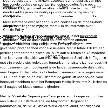
Door op
accepteren
te klikken, accepteert u het gebruik van niet-
i
functionele cookies en soortgelijke technologieën. Als u op
Gondelbaan:
9
Pistes:
16 km
weigeren
klikt, gebruiken we alleen diensten die technisch
n
noodzakelijk zijn en die nodig zijn voor de uitvoering van het
contract.
Stoeltjesliften:
13
Skiroutes:
8 km
a
Meer informatie over het gebruik van cookies en de mogelijkheid
Sleepliften:
om uw instellingen te wijzigen, vindt u in de informatie over
20
Cookie-Policy
.
Informatie over de verantwoordelijke vind je in het
Impressum
.
Skigebied
Hochzillertal - Hochfügen - Spieljoch
Informatie over de doeleinden en jouw rechten omtrent
Het skigebied Hochfügen - Hochzillertal - Spieljoch biedt een
gegevensbescherming vind je onze
Privacy Policy
.
gevarieerd pistenaanbod voor alle niveaus. Met in totaal 110 km aan
perfect geprepareerde pistes, ca. 8 km aan skiroutes en 48 moderne
Accepteren
liften is er voor elke skiër wat wils. Het skigebied Spieljoch in Fügen is
met zijn brede piste, rodelbaan, funpark en funpiste bijzonder geschikt
voor gezinnen. Een hoogtepunt is de lange, besneeuwde dalafdaling
naar Fügen. In Hochzillertal-Kaltenbach kunnen vroege vogels vanaf
7.30 uur de piste op en exclusief met de gondellift naar boven. Voor
freestyleliefhebbers biedt het Betterpark Hochzillertal met XL kicker en
chill-outgebied ideale omstandigheden.
Met de "Zillertaler Superskipass" kun je kiezen uit ongeveer 535 km
aan piste in de Zillertal Arena, de Mayrhofner Bergbahnen
(Mountopolis), de Ski & Glacier World Zillertal 3000, het skigebied