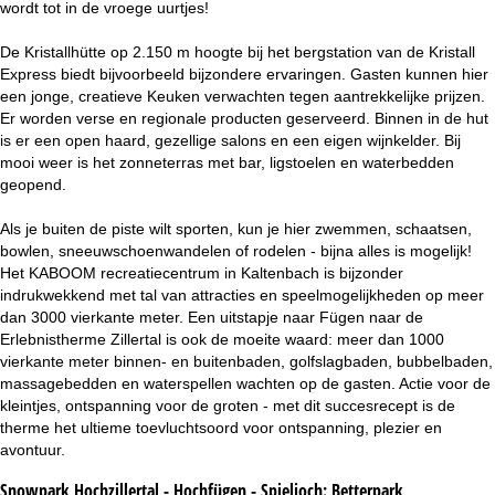
wordt tot in de vroege uurtjes!
De Kristallhütte op 2.150 m hoogte bij het bergstation van de Kristall
Express biedt bijvoorbeeld bijzondere ervaringen. Gasten kunnen hier
een jonge, creatieve Keuken verwachten tegen aantrekkelijke prijzen.
Er worden verse en regionale producten geserveerd. Binnen in de hut
is er een open haard, gezellige salons en een eigen wijnkelder. Bij
mooi weer is het zonneterras met bar, ligstoelen en waterbedden
geopend.
Als je buiten de piste wilt sporten, kun je hier zwemmen, schaatsen,
bowlen, sneeuwschoenwandelen of rodelen - bijna alles is mogelijk!
Het KABOOM recreatiecentrum in Kaltenbach is bijzonder
indrukwekkend met tal van attracties en speelmogelijkheden op meer
dan 3000 vierkante meter. Een uitstapje naar Fügen naar de
Erlebnistherme Zillertal is ook de moeite waard: meer dan 1000
vierkante meter binnen- en buitenbaden, golfslagbaden, bubbelbaden,
massagebedden en waterspellen wachten op de gasten. Actie voor de
kleintjes, ontspanning voor de groten - met dit succesrecept is de
therme het ultieme toevluchtsoord voor ontspanning, plezier en
avontuur.
Snowpark Hochzillertal - Hochfügen - Spieljoch:
Betterpark