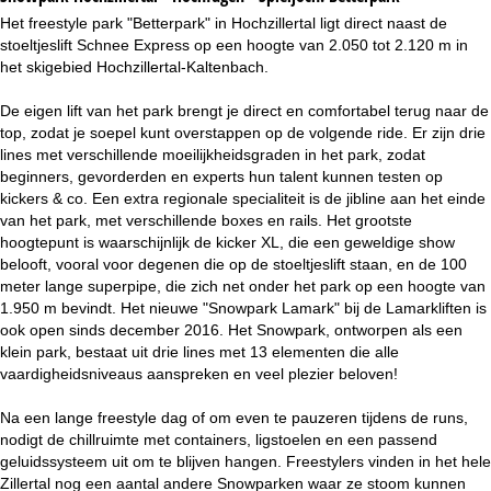
Het freestyle park "Betterpark" in Hochzillertal ligt direct naast de
stoeltjeslift Schnee Express op een hoogte van 2.050 tot 2.120 m in
het skigebied Hochzillertal-Kaltenbach.
De eigen lift van het park brengt je direct en comfortabel terug naar de
top, zodat je soepel kunt overstappen op de volgende ride. Er zijn drie
lines met verschillende moeilijkheidsgraden in het park, zodat
beginners, gevorderden en experts hun talent kunnen testen op
kickers & co. Een extra regionale specialiteit is de jibline aan het einde
van het park, met verschillende boxes en rails. Het grootste
hoogtepunt is waarschijnlijk de kicker XL, die een geweldige show
belooft, vooral voor degenen die op de stoeltjeslift staan, en de 100
meter lange superpipe, die zich net onder het park op een hoogte van
1.950 m bevindt. Het nieuwe "Snowpark Lamark" bij de Lamarkliften is
ook open sinds december 2016. Het Snowpark, ontworpen als een
klein park, bestaat uit drie lines met 13 elementen die alle
vaardigheidsniveaus aanspreken en veel plezier beloven!
Na een lange freestyle dag of om even te pauzeren tijdens de runs,
nodigt de chillruimte met containers, ligstoelen en een passend
geluidssysteem uit om te blijven hangen. Freestylers vinden in het hele
Zillertal nog een aantal andere Snowparken waar ze stoom kunnen