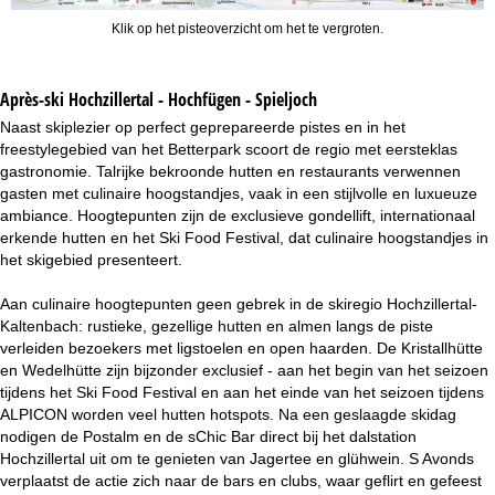
Klik op het pisteoverzicht om het te vergroten.
Après-ski Hochzillertal - Hochfügen - Spieljoch
Naast skiplezier op perfect geprepareerde pistes en in het
freestylegebied van het Betterpark scoort de regio met eersteklas
gastronomie. Talrijke bekroonde hutten en restaurants verwennen
gasten met culinaire hoogstandjes, vaak in een stijlvolle en luxueuze
ambiance. Hoogtepunten zijn de exclusieve gondellift, internationaal
erkende hutten en het Ski Food Festival, dat culinaire hoogstandjes in
het skigebied presenteert.
Aan culinaire hoogtepunten geen gebrek in de skiregio Hochzillertal-
Kaltenbach: rustieke, gezellige hutten en almen langs de piste
verleiden bezoekers met ligstoelen en open haarden. De Kristallhütte
en Wedelhütte zijn bijzonder exclusief - aan het begin van het seizoen
tijdens het Ski Food Festival en aan het einde van het seizoen tijdens
ALPICON worden veel hutten hotspots. Na een geslaagde skidag
nodigen de Postalm en de sChic Bar direct bij het dalstation
Hochzillertal uit om te genieten van Jagertee en glühwein. S Avonds
verplaatst de actie zich naar de bars en clubs, waar geflirt en gefeest