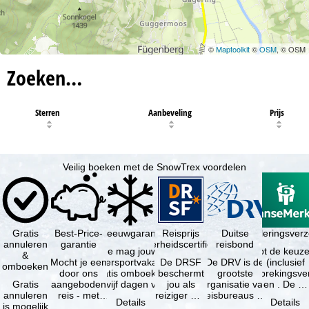
©
Maptoolkit
©
OSM
, © OSM
Zoeken…
Sterren
Aanbeveling
Prijs
Veilig boeken met de SnowTrex voordelen
Gratis
Best-Price-
Sneeuwgarantie
Reisprijs
Reisannuleringsver
Duitse
annuleren
garantie
zekerheidscertificaat
reisbond
Je mag jouw
Je hebt de keuze
&
Mocht je een
wintersportvakantie
De DRSF
De DRV is de
(inclusief
omboeken
door ons
gratis omboeken
beschermt
grootste
reisonderbrekingsve
Gratis
aangeboden
als vijf dagen voor
jou als
organisatie van
en . De …
annuleren
reis - met
de …
reiziger met
reisbureaus en
Details
Details
is mogelijk
dezelfde
een
reisorganisaties