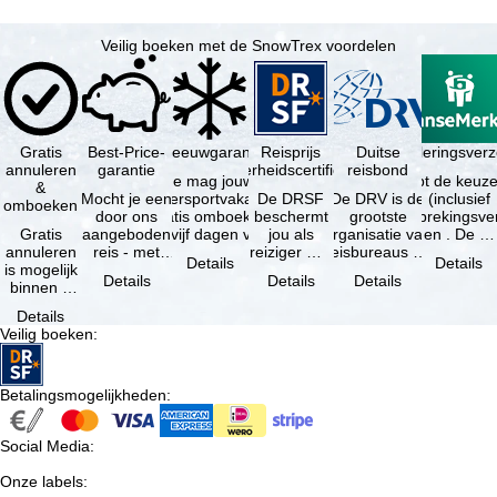
Veilig boeken met de SnowTrex voordelen
Gratis
Best-Price-
Sneeuwgarantie
Reisprijs
Reisannuleringsver
Duitse
annuleren
garantie
zekerheidscertificaat
reisbond
Je mag jouw
Je hebt de keuze
&
Mocht je een
wintersportvakantie
De DRSF
De DRV is de
(inclusief
omboeken
door ons
gratis omboeken
beschermt
grootste
reisonderbrekingsve
Gratis
aangeboden
als vijf dagen voor
jou als
organisatie van
en . De …
annuleren
reis - met
de …
reiziger met
reisbureaus en
Details
Details
is mogelijk
dezelfde
een
reisorganisaties
Details
Details
Details
binnen 5
beschikbaarheid
pakketreis
in Duitsland. …
dagen na
en inbegrepen
of
Details
de
…
gekoppelde
Veilig boeken
:
boeking,
services bij
als jouw
…
vakantie …
Betalingsmogelijkheden
:
Social Media
:
Onze labels
: