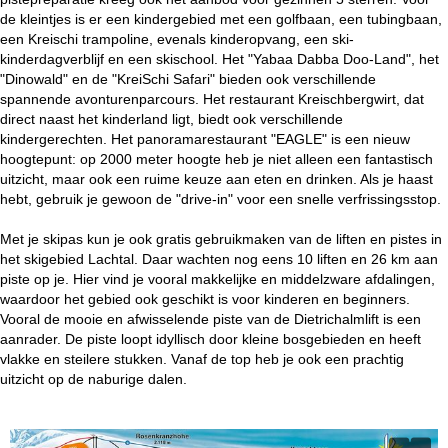
de kleintjes is er een kindergebied met een golfbaan, een tubingbaan,
een Kreischi trampoline, evenals kinderopvang, een ski-
kinderdagverblijf en een skischool. Het "Yabaa Dabba Doo-Land", het
"Dinowald" en de "KreiSchi Safari" bieden ook verschillende
spannende avonturenparcours. Het restaurant Kreischbergwirt, dat
direct naast het kinderland ligt, biedt ook verschillende
kindergerechten. Het panoramarestaurant "EAGLE" is een nieuw
hoogtepunt: op 2000 meter hoogte heb je niet alleen een fantastisch
uitzicht, maar ook een ruime keuze aan eten en drinken. Als je haast
hebt, gebruik je gewoon de "drive-in" voor een snelle verfrissingsstop.
Met je skipas kun je ook gratis gebruikmaken van de liften en pistes in
het skigebied Lachtal. Daar wachten nog eens 10 liften en 26 km aan
piste op je. Hier vind je vooral makkelijke en middelzware afdalingen,
waardoor het gebied ook geschikt is voor kinderen en beginners.
Vooral de mooie en afwisselende piste van de Dietrichalmlift is een
aanrader. De piste loopt idyllisch door kleine bosgebieden en heeft
vlakke en steilere stukken. Vanaf de top heb je ook een prachtig
uitzicht op de naburige dalen.