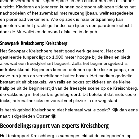
avonds verandert de "Open Space" in een cultbar met een bijzonder
uitzicht. Kinderen en jongeren kunnen ook stoom afblazen tijdens het
nachtrodelen of het zwembad met reuzenglijbaan, wellnessgedeelte
en pierenbad verkennen. Wie op zoek is naar ontspanning kan
genieten van het prachtige landschap tijdens een paardensleetocht
door de Murvallei en de avond afsluiten in de pub.
Snowpark Kreischberg:
Kreischberg
Het Snowpark Kreischberg heeft goed werk geleverd. Het goed
gestileerde funpark ligt op 1.900 meter hoogte bij de liften en biedt
alles wat een freestylerhart begeert. Zelfs het beginnersgebied is
indrukwekkend: Beginners kunnen oefenen op drie kicker jumps, een
wave run jump en verschillende butter boxes. Het medium gedeelte
bestaat uit elf obstakels, van rails en boxes tot kickers en de kleine
halfpipe uit de beginnerstijd van de freestyle scene op de Kreischberg,
die vakkundig in het park is geïntegreerd. Dit betekent dat niets coole
tricks, adrenalinekicks en vooral veel plezier in de weg staat.
Is het skigebied Kreischberg niet helemaal wat je zoekt? Kijk dan eens
naar:
skigebieden Oostenrijk
Beoordelingsrapport van experts Kreischberg
Het testrapport Kreischberg is samengesteld uit de categorieën top-