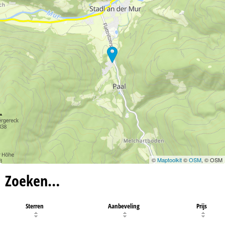
©
Maptoolkit
©
OSM
, © OSM
Zoeken…
Sterren
Aanbeveling
Prijs