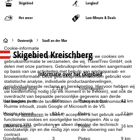
Skigebied
Langlauf
Het weer
Last-Minute & Deals
S
Oostenrijk
Stadl an der Mur
Cookie-informatie
Skigebied
Kreischberg
t
Om onze website te optimaliseren, gebruiken we cookies om
gebruiksinformatie te verzamelen, die wij, TravelTrex GmbH, ook
a
delen met onze partners. Gebruiksprofielen worden aangemaakt
op basis van uw activiteiten met behulp van eindapparaat- en
Informatie over het skigebied
browserinformatie. Deze gebruiksprofielen worden gebruikt voor
r
statistische analyse, individuele productaanbevelingen,
geïndividualiseerde reclame en bereikmeting. Hiervoor hebben wij
Het hoogste punt:
2.118 m
Tovertapijten:
1
t
uw toestemming nodig (op elk moment in te trekken), wat ook de
overdracht van bepaalde persoonlijke gegevens aan derde
Het laagste punt:
868 m
Pistes in totaal:
42 km
aanbieders in derde landen buiten de Europese Economische
p
Ruimte inhoudt, zoals Google of Microsoft in de VS.
Hoogte skioord:
914 m
Pistes:
17 km
Door op
accepteren
te klikken, accepteert u het gebruik van niet-
a
functionele cookies en soortgelijke technologieën. Als u op
weigeren
klikt, gebruiken we alleen diensten die technisch
Liften in totaal:
12
Pistes:
16 km
noodzakelijk zijn en die nodig zijn voor de uitvoering van het
g
contract.
Gondelbaan:
3
Pistes:
9 km