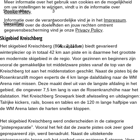
Meer informatie over het gebruik van cookies en de mogelijkheid
i
om uw instellingen te wijzigen, vindt u in de informatie over
Stoeltjesliften:
3
Cookie-Policy
.
n
Informatie over de verantwoordelijke vind je in het
Impressum
.
Sleepliften:
5
Informatie over de doeleinden en jouw rechten omtrent
a
gegevensbescherming vind je onze
Privacy Policy
.
Skigebied
Kreischberg
Het skigebied Kreischberg (868 - 2.118 m) biedt gevarieerd
Accepteren
winterplezier op in totaal 42 km aan piste en is daarmee het grootste
en modernste skigebied in de regio. Voor gezinnen en beginners zijn
vooral de gemakkelijke tot middelzware pistes vanaf de top van de
Kreischberg tot aan het middenstation geschikt. Naast de pistes bij de
Rosenkranzlift mogen experts de 4 km lange dalafdaling naar de WM
Arena niet missen. Deze maakt deel uit van de langste afdaling in het
gebied, die ongeveer 7,5 km lang is van de Rosenkranzhöhe naar het
dalstation. Het Kreischberg Snowpark biedt afwisseling en uitdagingen:
Talrijke kickers, rails, boxes en tables en de 120 m lange halfpipe van
de WM Arena laten de harten sneller kloppen.
Het skigebied Kreischberg werd onderscheiden in de categorie
"pistepreparatie". Vooral het feit dat de zwarte pistes ook zeer goed
geprepareerd zijn, werd benadrukt. Naast de uitstekende
pistepreparatie kreeg ook het aanbod voor gezinnen 5 sterren. Voor