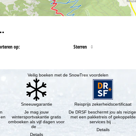
…
orteren op:
Sterren
Veilig boeken met de SnowTrex voordelen
Sneeuwgarantie
Reisprijs zekerheidscertificaat
en
Je mag jouw
De DRSF beschermt jou als reizige
 en
wintersportvakantie gratis
met een pakketreis of gekoppelde
omboeken als vijf dagen voor
services bij …
de …
Details
Details