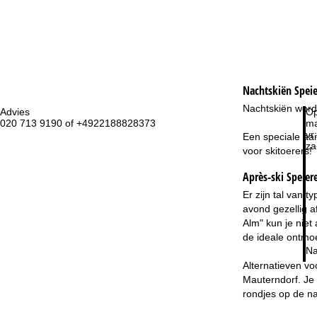
Nachtskiën
Speie
Nachtskiën word
Advies
Op
020 713 9190 of +4922188828373
ma
vr:
Een speciale aan
za
voor skitoerers!
Après-ski Speier
Er zijn tal van 
avond gezellig a
Alm" kun je niet
de ideale ontmoe
Na
Alternatieven vo
Mauterndorf. Je 
rondjes op de n