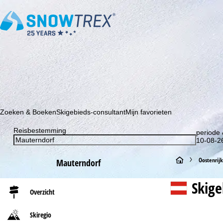
Schrijf je in voor onze nieuwsbrief en wees als eerste op de hoo
Zoeken & Boeken
Skigebieds-consultant
Mijn favorieten
Reisbestemming
periode 
10-08-26
S
Oostenrijk
Mauterndorf
t
Skig
Overzicht
a
Skiregio
r