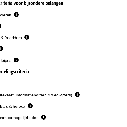
riteria voor bijzondere belangen
inderen
& freeriders
 loipes
delingscriteria
istekaart, informatieborden & wegwijzers)
 bars & horeca
parkeermogelijkheden