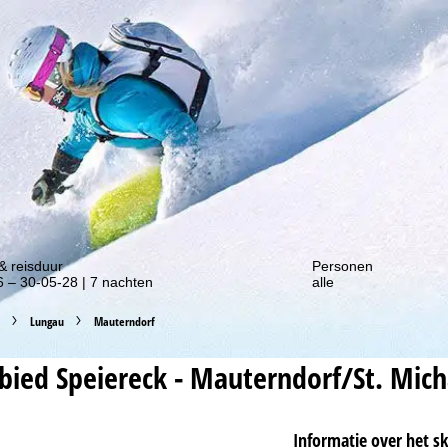
gte van onze kortingsacties!
& reisduur
Personen
 – 30-05-28 | 7 nachten
alle
Lungau
Mauterndorf
ebied
Speiereck - Mauterndorf/St. Mich
Informatie over het s