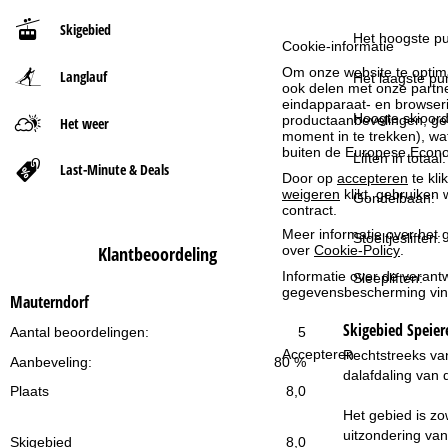
Skigebied
t
Het hoogste pu
Cookie-informatie
Om onze website te optima
Langlauf
p
Het laagste pun
ook delen met onze partne
eindapparaat- en browserin
a
Hoogte skioord
productaanbevelingen, geï
Het weer
moment in te trekken), w
buiten de Europese Econom
Liften in totaal:
g
Last-Minute & Deals
Door op
accepteren
te kli
weigeren
klikt, gebruiken 
Gondelbaan:
i
contract.
Meer informatie over het g
Stoeltjesliften:
n
over
Cookie-Policy
.
Klantbeoordeling
Informatie over de verantw
Sleepliften:
a
gegevensbescherming vin
Mauterndorf
Skigebied
Speier
Aantal beoordelingen:
5
Accepteren
Rechtstreeks van
Aanbeveling:
80 %
dalafdaling van 
Plaats
8,0
Het gebied is zo
uitzondering van
Skigebied
8,0