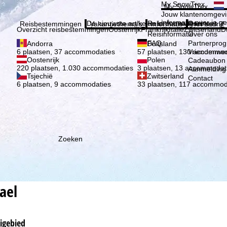
Kies 
My SnowTrex
My SnowTrex
Aanmelden
Jouw klantenomgevi
informatie over je g
De nieuwste artikelen in ons magazine
Reisinformatie
Over ons
Reisbestemmingen
Vakantiethema's
Informatie
Het bedrijf
Overzicht reisbestemmingen
Oostenrijk
Frankrijk
Italië
Zwitserland
D
Reisinformatie
Over ons
FAQ
Partnerpro
Andorra
Duitsland
Vriendenwer
6 plaatsen, 37 accommodaties
57 plaatsen, 130 accommod
Oostenrijk
Polen
Cadeaubon
220 plaatsen, 1.030 accommodaties
3 plaatsen, 13 accommodat
Aanmelding 
Tsjechië
Zwitserland
Contact
6 plaatsen, 9 accommodaties
33 plaatsen, 117 accommod
Zoeken
ael
kigebied