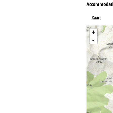
Accommodati
Kaart
+
-