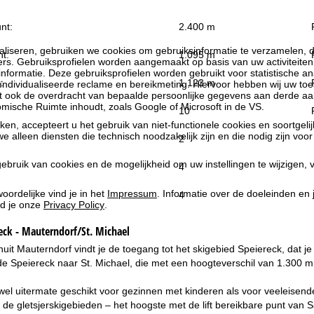
nt:
2.400 m
liseren, gebruiken we cookies om gebruiksinformatie te verzamelen, d
t:
1.095 m
rs. Gebruiksprofielen worden aangemaakt op basis van uw activiteite
formatie. Deze gebruiksprofielen worden gebruikt voor statistische ana
:
1.123 m
ndividualiseerde reclame en bereikmeting. Hiervoor hebben wij uw to
at ook de overdracht van bepaalde persoonlijke gegevens aan derde aa
ische Ruimte inhoudt, zoals Google of Microsoft in de VS.
10
kken, accepteert u het gebruik van niet-functionele cookies en soortgeli
we alleen diensten die technisch noodzakelijk zijn en die nodig zijn voor
2
ebruik van cookies en de mogelijkheid om uw instellingen te wijzigen, v
4
oordelijke vind je in het
Impressum
. Informatie over de doeleinden en
4
d je onze
Privacy Policy
.
eck - Mauterndorf/St. Michael
uit Mauterndorf vindt je de toegang tot het skigebied Speiereck, dat je
de Speiereck naar St. Michael, die met een hoogteverschil van 1.300 
wel uitermate geschikt voor gezinnen met kinderen als voor veeleisende
 de gletsjerskigebieden – het hoogste met de lift bereikbare punt van