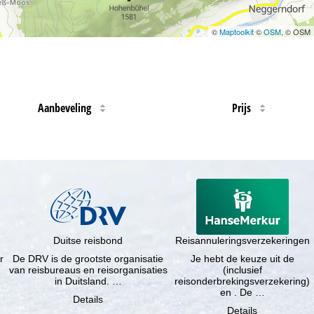
©
Maptoolkit
©
OSM
, © OSM
Aanbeveling
Prijs
Duitse reisbond
Reisannuleringsverzekeringen
r
De DRV is de grootste organisatie
Je hebt de keuze uit de
van reisbureaus en reisorganisaties
(inclusief
in Duitsland. …
reisonderbrekingsverzekering)
en . De …
Details
Details