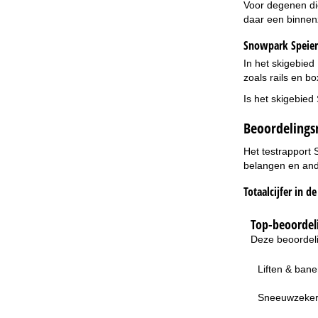
Voor degenen di
daar een binnen
Snowpark Speier
In het skigebied
zoals rails en b
Is het skigebied
Beoordelingsr
Het testrapport 
belangen en ande
Totaalcijfer in d
Top-beoordeli
Deze beoordeli
Liften & ban
Sneeuwzeke