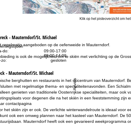
Klik op het pisteoverzicht om het
reck - Mauterndorf/St. Michael
t regelmatig aangeboden op de oefenweide in Mauterndorf.
eningstijden
-do:
09:00-17:00
09:00-14:00
bieding is ook de mogelijkheid om te skiën met verlichting op de Gros
-zo:
gesloten
eck - Mauterndorf/St. Michael
typische berghutten en restaurants in het skicentrum van Mauterndorf.
Advies
fsluiten met regelmatige thema- en specialiteitenavonden. Een Schialm
 alleen genieten van traditionele Oostenrijkse specialiteiten, maar oo
tingsplaats voor degenen die na het skiën in een feeststemming zijn e
ar contactpagina
or het skiën zijn er ook. De verlichte winterwandelroute is ideaal voo
kunt ook een omweg plannen naar het kasteel van Mauterndorf. De 500 
atuurijsbaan. Mauterndorf heeft ook een gevarieerd weekprogramma o