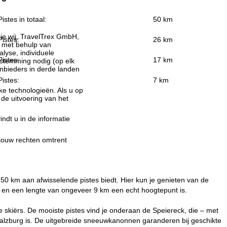
Pistes in totaal:
50 km
ie wij, TravelTrex GmbH,
Pistes:
26 km
n met behulp van
lyse, individuele
Pistes:
17 km
estemming nodig (op elk
nbieders in derde landen
Pistes:
7 km
jke technologieën. Als u op
 de uitvoering van het
indt u in de informatie
 jouw rechten omtrent
 50 km aan afwisselende pistes biedt. Hier kun je genieten van de
m en een lengte van ongeveer 9 km een echt hoogtepunt is.
 skiërs. De mooiste pistes vind je onderaan de Speiereck, die – met
 Salzburg is. De uitgebreide sneeuwkanonnen garanderen bij geschikte