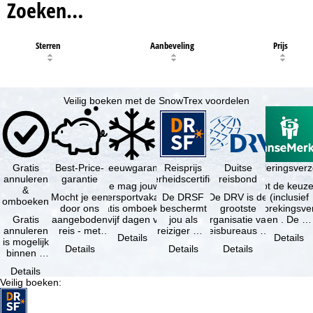
Zoeken…
Sterren
Aanbeveling
Prijs
Veilig boeken met de SnowTrex voordelen
Gratis
Best-Price-
Sneeuwgarantie
Reisprijs
Reisannuleringsver
Duitse
annuleren
garantie
zekerheidscertificaat
reisbond
Je mag jouw
Je hebt de keuze
&
Mocht je een
wintersportvakantie
De DRSF
De DRV is de
(inclusief
omboeken
door ons
gratis omboeken
beschermt
grootste
reisonderbrekingsve
Gratis
aangeboden
als vijf dagen voor
jou als
organisatie van
en . De …
annuleren
reis - met
de …
reiziger met
reisbureaus en
Details
Details
is mogelijk
dezelfde
een
reisorganisaties
Details
Details
Details
binnen 5
beschikbaarheid
pakketreis
in Duitsland. …
dagen na
en inbegrepen
of
Details
de
…
gekoppelde
Veilig boeken
:
boeking,
services bij
als jouw
…
vakantie …