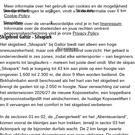
i
Meer informatie over het gebruik van cookies en de mogelijkheid
Stoeltjesliften:
3
Skiroutes:
6 km
om uw instellingen te wijzigen, vindt u in de informatie over
n
Cookie-Policy
.
Sleepliften:
3
Informatie over de verantwoordelijke vind je in het
Impressum
.
a
Informatie over de doeleinden en jouw rechten omtrent
gegevensbescherming vind je onze
Privacy Policy
.
Skigebied
Galtür - Silvapark
Het skigebied „Silvapark“ bij Galtür biedt niet alleen een hoge
Accepteren
sneeuwzekerheid, maar ook een uitstekend overzicht. Het gebied is
onderverdeeld in zes zones, zodat elke wintersporter – van beginners
en experts tot langlaufers – meteen het juiste deel vindt. Met de skipas
„Silvapark“ heb je toegang tot 43 km aan piste op een hoogte van
ongeveer 1.600 tot 2.300 m, die door 9 liften worden bediend. De
Birkhahnbahn wordt beschouwd als het hart van het skigebied en
brengt de gasten tot op 2.050 m hoogte. Naar verwachting zal vanaf
het winterseizoen 2026/27 de nieuwe Kopsseebahn, een koppelbare
6-persoonsstoeltjeslift met windschermen, de huidige Kopsseeliften I
en II vervangen en het comfort in het skigebied verbeteren.
In de sectoren 01 en 02, de „Zwergerlwelt“ en het „Abenteuerland“,
komen vooral de kleintjes aan hun trekken, terwijl in sector 03 het
Actionpark op de bijzonder durfals wacht. De 2 km lange zwarte
Ballun-afdaling vormt daarentegen een ware uitdaging. De verlichte