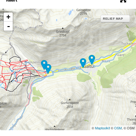
+
RELIEF MAP
-
©
Maptoolkit
©
OSM
, © OSM