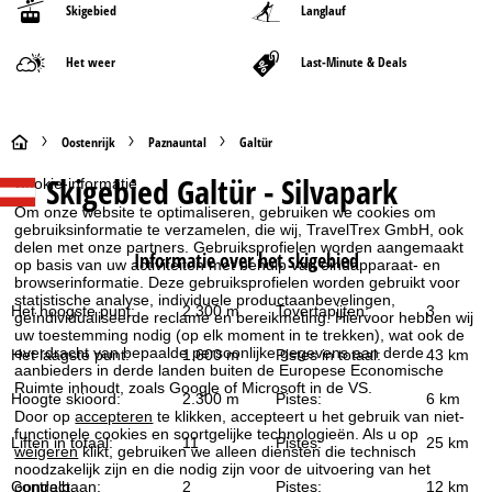
Skigebied
Langlauf
Het weer
Last-Minute & Deals
S
Oostenrijk
Paznauntal
Galtür
Skigebied
Galtür - Silvapark
Cookie-informatie
t
Om onze website te optimaliseren, gebruiken we cookies om
gebruiksinformatie te verzamelen, die wij, TravelTrex GmbH, ook
a
delen met onze partners. Gebruiksprofielen worden aangemaakt
Informatie over het skigebied
op basis van uw activiteiten met behulp van eindapparaat- en
r
browserinformatie. Deze gebruiksprofielen worden gebruikt voor
statistische analyse, individuele productaanbevelingen,
Het hoogste punt:
2.300 m
Tovertapijten:
3
geïndividualiseerde reclame en bereikmeting. Hiervoor hebben wij
t
uw toestemming nodig (op elk moment in te trekken), wat ook de
overdracht van bepaalde persoonlijke gegevens aan derde
Het laagste punt:
1.600 m
Pistes in totaal:
43 km
p
aanbieders in derde landen buiten de Europese Economische
Ruimte inhoudt, zoals Google of Microsoft in de VS.
Hoogte skioord:
2.300 m
Pistes:
6 km
a
Door op
accepteren
te klikken, accepteert u het gebruik van niet-
functionele cookies en soortgelijke technologieën. Als u op
Liften in totaal:
11
Pistes:
25 km
weigeren
klikt, gebruiken we alleen diensten die technisch
g
noodzakelijk zijn en die nodig zijn voor de uitvoering van het
Gondelbaan:
2
Pistes:
12 km
contract.