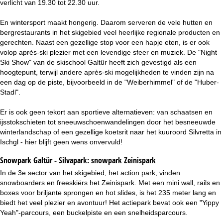
verlicht van 19.30 tot 22.30 uur.
En wintersport maakt hongerig. Daarom serveren de vele hutten en
bergrestaurants in het skigebied veel heerlijke regionale producten en
gerechten. Naast een gezellige stop voor een hapje eten, is er ook
volop après-ski plezier met een levendige sfeer en muziek. De "Night
Ski Show" van de skischool Galtür heeft zich gevestigd als een
hoogtepunt, terwijl andere après-ski mogelijkheden te vinden zijn na
een dag op de piste, bijvoorbeeld in de "Weiberhimmel" of de "Huber-
Stadl".
Er is ook geen tekort aan sportieve alternatieven: van schaatsen en
ijsstokschieten tot sneeuwschoenwandelingen door het besneeuwde
winterlandschap of een gezellige koetsrit naar het kuuroord Silvretta in
Ischgl - hier blijft geen wens onvervuld!
Snowpark Galtür - Silvapark:
snowpark Zeinispark
In de 3e sector van het skigebied, het action park, vinden
snowboarders en freeskiërs het Zeinispark. Met een mini wall, rails en
boxes voor briljante sprongen en hot slides, is het 235 meter lang en
biedt het veel plezier en avontuur! Het actiepark bevat ook een "Yippy
Yeah"-parcours, een buckelpiste en een snelheidsparcours.