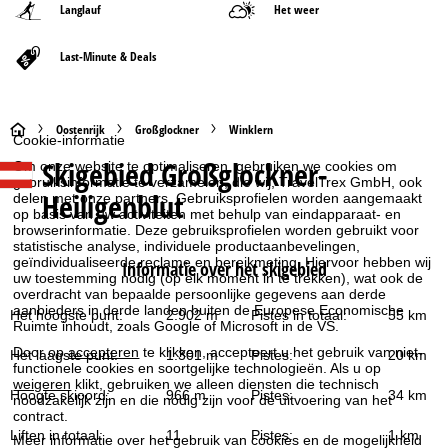
Langlauf
Het weer
Last-Minute & Deals
S
Oostenrijk
Großglockner
Winklern
Cookie-informatie
Skigebied
Großglockner-
Om onze website te optimaliseren, gebruiken we cookies om
t
gebruiksinformatie te verzamelen, die wij, TravelTrex GmbH, ook
Heiligenblut
delen met onze partners. Gebruiksprofielen worden aangemaakt
a
op basis van uw activiteiten met behulp van eindapparaat- en
browserinformatie. Deze gebruiksprofielen worden gebruikt voor
statistische analyse, individuele productaanbevelingen,
r
geïndividualiseerde reclame en bereikmeting. Hiervoor hebben wij
Informatie over het skigebied
uw toestemming nodig (op elk moment in te trekken), wat ook de
t
overdracht van bepaalde persoonlijke gegevens aan derde
aanbieders in derde landen buiten de Europese Economische
Het hoogste punt:
2.902 m
Pistes in totaal:
55 km
Ruimte inhoudt, zoals Google of Microsoft in de VS.
p
Door op
accepteren
te klikken, accepteert u het gebruik van niet-
Het laagste punt:
1.301 m
Pistes:
20 km
functionele cookies en soortgelijke technologieën. Als u op
a
weigeren
klikt, gebruiken we alleen diensten die technisch
Hoogte skioord:
966 m
Pistes:
34 km
noodzakelijk zijn en die nodig zijn voor de uitvoering van het
g
contract.
Liften in totaal:
11
Pistes:
1 km
Meer informatie over het gebruik van cookies en de mogelijkheid