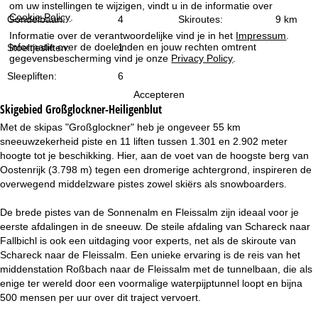
i
om uw instellingen te wijzigen, vindt u in de informatie over
Cookie-Policy
.
Gondelbaan:
4
Skiroutes:
9 km
n
Informatie over de verantwoordelijke vind je in het
Impressum
.
Informatie over de doeleinden en jouw rechten omtrent
Stoeltjesliften:
1
gegevensbescherming vind je onze
Privacy Policy
.
a
Sleepliften:
6
Accepteren
Skigebied
Großglockner-Heiligenblut
Met de skipas "Großglockner" heb je ongeveer 55 km
sneeuwzekerheid piste en 11 liften tussen 1.301 en 2.902 meter
hoogte tot je beschikking. Hier, aan de voet van de hoogste berg van
Oostenrijk (3.798 m) tegen een dromerige achtergrond, inspireren de
overwegend middelzware pistes zowel skiërs als snowboarders.
De brede pistes van de Sonnenalm en Fleissalm zijn ideaal voor je
eerste afdalingen in de sneeuw. De steile afdaling van Schareck naar
Fallbichl is ook een uitdaging voor experts, net als de skiroute van
Schareck naar de Fleissalm. Een unieke ervaring is de reis van het
middenstation Roßbach naar de Fleissalm met de tunnelbaan, die als
enige ter wereld door een voormalige waterpijptunnel loopt en bijna
500 mensen per uur over dit traject vervoert.