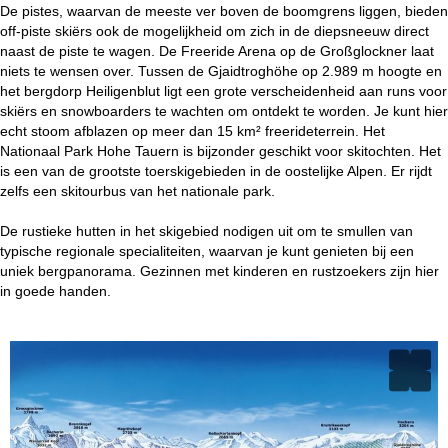
De pistes, waarvan de meeste ver boven de boomgrens liggen, bieden
off-piste skiërs ook de mogelijkheid om zich in de diepsneeuw direct
naast de piste te wagen. De Freeride Arena op de Großglockner laat
niets te wensen over. Tussen de Gjaidtroghöhe op 2.989 m hoogte en
het bergdorp Heiligenblut ligt een grote verscheidenheid aan runs voor
skiërs en snowboarders te wachten om ontdekt te worden. Je kunt hier
echt stoom afblazen op meer dan 15 km² freerideterrein. Het
Nationaal Park Hohe Tauern is bijzonder geschikt voor skitochten. Het
is een van de grootste toerskigebieden in de oostelijke Alpen. Er rijdt
zelfs een skitourbus van het nationale park.
De rustieke hutten in het skigebied nodigen uit om te smullen van
typische regionale specialiteiten, waarvan je kunt genieten bij een
uniek bergpanorama. Gezinnen met kinderen en rustzoekers zijn hier
in goede handen.