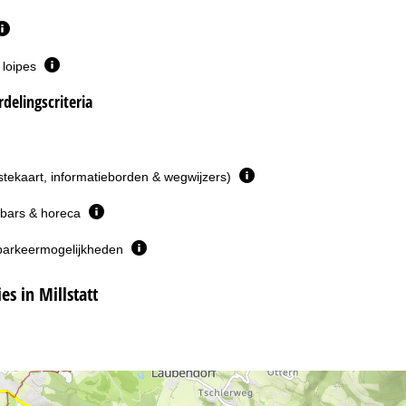
 loipes
delingscriteria
istekaart, informatieborden & wegwijzers)
 bars & horeca
parkeermogelijkheden
s in Millstatt