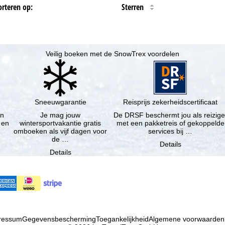
orteren op:
Sterren
Veilig boeken met de SnowTrex voordelen
Sneeuwgarantie
Reisprijs zekerheidscertificaat
en
Je mag jouw
De DRSF beschermt jou als reizige
 en
wintersportvakantie gratis
met een pakketreis of gekoppelde
omboeken als vijf dagen voor
services bij …
de …
Details
Details
ressum
Gegevensbescherming
Toegankelijkheid
Algemene voorwaarden