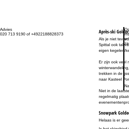
Advies
Op
Après-ski Goldec
020 713 9190 of +4922188828373
ma
vr:
Als je niet tevr
za
Spittal ook tal 
eigen kegelen/k
Er zijn ook veel
winterwandeling
trekken in de ij
naar Kasteel Por
Na
Niet in de laats
regelmatig plaat
evenementenprog
Snowpark Goldec
Helaas is er gee
Is het skigebied