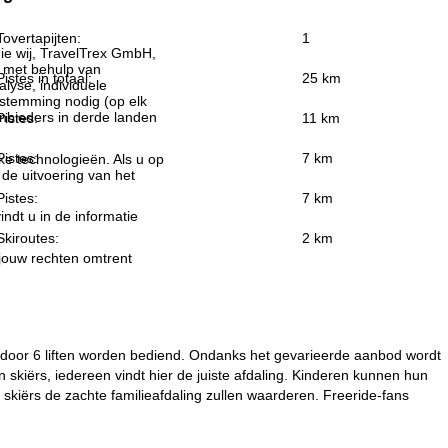
Tovertapijten:
1
ie wij, TravelTrex GmbH,
n met behulp van
Pistes in totaal:
25 km
lyse, individuele
estemming nodig (op elk
nbieders in derde landen
Pistes:
11 km
Pistes:
7 km
jke technologieën. Als u op
 de uitvoering van het
Pistes:
7 km
indt u in de informatie
Skiroutes:
2 km
 jouw rechten omtrent
ie door 6 liften worden bediend. Ondanks het gevarieerde aanbod wordt
 skiërs, iedereen vindt hier de juiste afdaling. Kinderen kunnen hun
e skiërs de zachte familieafdaling zullen waarderen. Freeride-fans