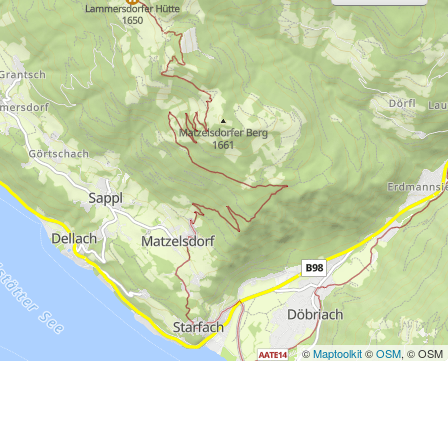
©
Maptoolkit
©
OSM
, © OSM