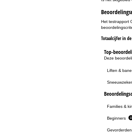
Beoordelings
Het testrapport 
beoordelingscrit
Totaalcijfer in d
Top-beoordeli
Deze beoordeli
Liften & ban
Sneeuwzeke
Beoordelingsc
Families & k
Beginners
Gevorderden 