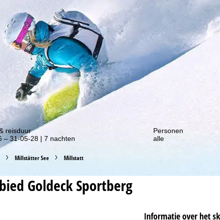
gte van onze kortingsacties!
& reisduur
Personen
 – 31-05-28 | 7 nachten
alle
Millstätter See
Millstatt
ebied
Goldeck Sportberg
Informatie over het s