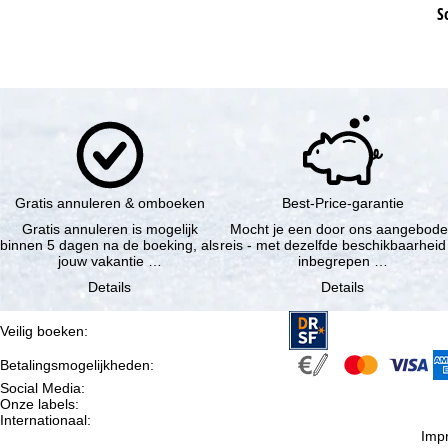
S
Gratis annuleren & omboeken
Best-Price-garantie
Gratis annuleren is mogelijk
Mocht je een door ons aangebod
binnen 5 dagen na de boeking, als
reis - met dezelfde beschikbaarheid
jouw vakantie …
inbegrepen …
Details
Details
Veilig boeken
:
Betalingsmogelijkheden
:
Social Media
:
Onze labels
:
Internationaal
:
Imp