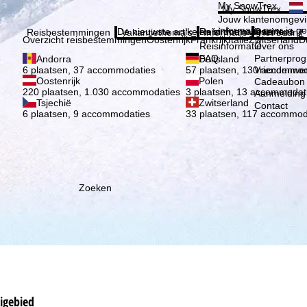
Kies 
My SnowTrex
My SnowTrex
Aanmelden
Jouw klantenomgevi
informatie over je g
De nieuwste artikelen in ons magazine
Reisinformatie
Over ons
Reisbestemmingen
Vakantiethema's
Informatie
Het bedrijf
Overzicht reisbestemmingen
Oostenrijk
Frankrijk
Italië
Zwitserland
D
Reisinformatie
Over ons
FAQ
Partnerpro
Andorra
Duitsland
Vriendenwer
6 plaatsen, 37 accommodaties
57 plaatsen, 130 accommod
Oostenrijk
Polen
Cadeaubon
220 plaatsen, 1.030 accommodaties
3 plaatsen, 13 accommodat
Aanmelding 
Tsjechië
Zwitserland
Contact
6 plaatsen, 9 accommodaties
33 plaatsen, 117 accommod
Zoeken
kigebied