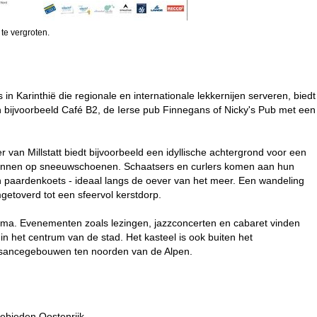
 te vergroten.
n Karinthië die regionale en internationale lekkernijen serveren, biedt
jn bijvoorbeeld Café B2, de Ierse pub Finnegans of Nicky's Pub met een
van Millstatt biedt bijvoorbeeld een idyllische achtergrond voor een
rkennen op sneeuwschoenen. Schaatsers en curlers komen aan hun
een paardenkoets - ideaal langs de oever van het meer. Een wandeling
getoverd tot een sfeervol kerstdorp.
ramma. Evenementen zoals lezingen, jazzconcerten en cabaret vinden
in het centrum van de stad. Het kasteel is ook buiten het
ssancegebouwen ten noorden van de Alpen.
gebieden Oostenrijk