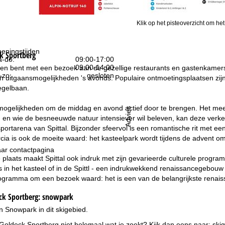
Klik op het pisteoverzicht om het
eningstijden
k Sportberg
-do:
09:00-17:00
09:00-14:00
eden bent met een bezoek aan de gezellige restaurants en gastenkamers i
-zo:
gesloten
van uitgaansmogelijkheden 's avonds. Populaire ontmoetingsplaatsen zi
egelbaan.
 mogelijkheden om de middag en avond actief door te brengen. Het meer 
Advies
, en wie de besneeuwde natuur intensiever wil beleven, kan deze ve
ssportarena van Spittal. Bijzonder sfeervol is een romantische rit met 
cia is ook de moeite waard: het kasteelpark wordt tijdens de advent om
ar contactpagina
te plaats maakt Spittal ook indruk met zijn gevarieerde culturele prog
s in het kasteel of in de Spittl - een indrukwekkend renaissancegebouw 
ramma om een bezoek waard: het is een van de belangrijkste renai
k Sportberg:
snowpark
n Snowpark in dit skigebied.
 Goldeck Sportberg niet helemaal wat je zoekt? Kijk dan eens naar:
ski