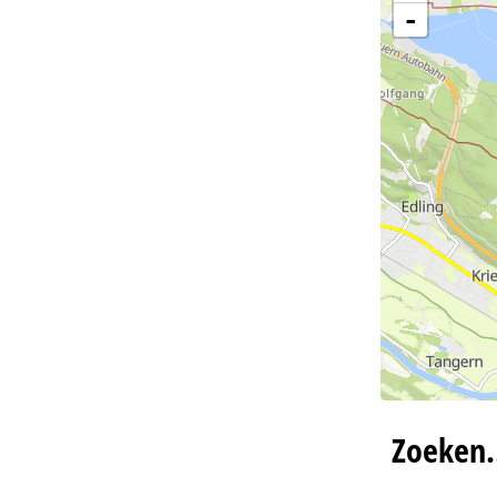
-
Zoeken