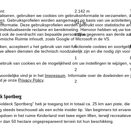
nt:
2.142 m
liseren, gebruiken we cookies om gebruiksinformatie te verzamelen, d
rs. Gebruiksprofielen worden aangemaakt op basis van uw activiteite
t:
547 m
formatie. Deze gebruiksprofielen worden gebruikt voor statistische ana
ndividualiseerde reclame en bereikmeting. Hiervoor hebben wij uw to
at ook de overdracht van bepaalde persoonlijke gegevens aan derde aa
:
611 m
ische Ruimte inhoudt, zoals Google of Microsoft in de VS.
6
kken, accepteert u het gebruik van niet-functionele cookies en soortgeli
we alleen diensten die technisch noodzakelijk zijn en die nodig zijn voor
1
ebruik van cookies en de mogelijkheid om uw instellingen te wijzigen, v
2
oordelijke vind je in het
Impressum
. Informatie over de doeleinden en
d je onze
Privacy Policy
.
2
k Sportberg
oldeck Sportberg" heb je toegang tot in totaal ca. 25 km aan piste, d
 steeds beschouwd als een echte insider tip. Van beginners tot ervaren
opdoen in het ruime Kinderland met twee eigen liften, terwijl recreatiev
 dan 50 hectare ongeprepareerd terrein tot hun beschikking.