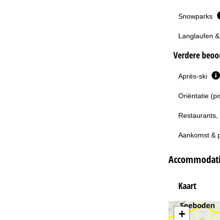
Snowparks
Langlaufen &
Verdere beoor
Après-ski
Oriëntatie (p
Restaurants,
Aankomst & 
Accommodatie
Kaart
+