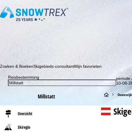
Schrijf je in voor onze nieuwsbrief en wees als eerste op de hoo
Zoeken & Boeken
Skigebieds-consultant
Mijn favorieten
Reisbestemming
periode 
10-08-26
S
Oostenrijk
Millstatt
t
Skig
Overzicht
a
Skiregio
r