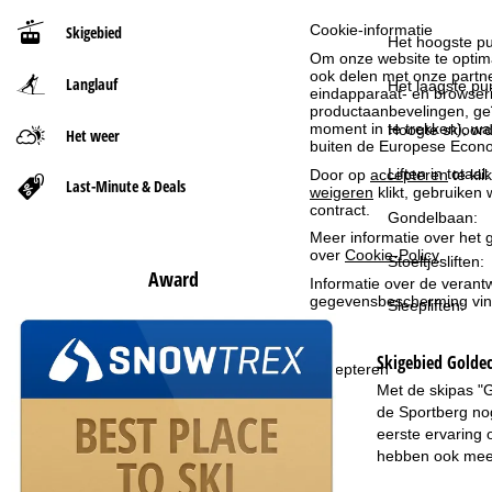
Cookie-informatie
Skigebied
t
Het hoogste pu
Om onze website te optima
ook delen met onze partne
Langlauf
p
Het laagste pun
eindapparaat- en browserin
productaanbevelingen, geï
moment in te trekken), w
a
Hoogte skioord
Het weer
buiten de Europese Econom
Liften in totaal:
g
Door op
accepteren
te kli
Last-Minute & Deals
weigeren
klikt, gebruiken 
contract.
Gondelbaan:
i
Meer informatie over het g
over
Cookie-Policy
.
Stoeltjesliften:
n
Award
Informatie over de verantw
gegevensbescherming vin
Sleepliften:
a
Skigebied
Goldec
Accepteren
Met de skipas "G
de Sportberg nog
eerste ervaring 
hebben ook meer