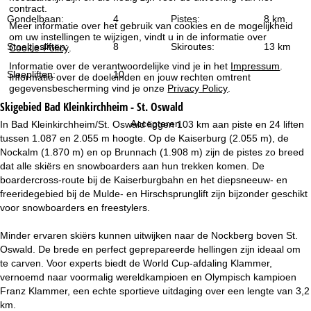
i
contract.
Gondelbaan:
4
Pistes:
8 km
Meer informatie over het gebruik van cookies en de mogelijkheid
n
om uw instellingen te wijzigen, vindt u in de informatie over
Stoeltjesliften:
8
Skiroutes:
13 km
Cookie-Policy
.
a
Informatie over de verantwoordelijke vind je in het
Impressum
.
Sleepliften:
10
Informatie over de doeleinden en jouw rechten omtrent
gegevensbescherming vind je onze
Privacy Policy
.
Skigebied
Bad Kleinkirchheim - St. Oswald
Accepteren
In Bad Kleinkirchheim/St. Oswald liggen 103 km aan piste en 24 liften
tussen 1.087 en 2.055 m hoogte. Op de Kaiserburg (2.055 m), de
Nockalm (1.870 m) en op Brunnach (1.908 m) zijn de pistes zo breed
dat alle skiërs en snowboarders aan hun trekken komen. De
boardercross-route bij de Kaiserburgbahn en het diepsneeuw- en
freeridegebied bij de Mulde- en Hirschsprunglift zijn bijzonder geschikt
voor snowboarders en freestylers.
Minder ervaren skiërs kunnen uitwijken naar de Nockberg boven St.
Oswald. De brede en perfect geprepareerde hellingen zijn ideaal om
te carven. Voor experts biedt de World Cup-afdaling Klammer,
vernoemd naar voormalig wereldkampioen en Olympisch kampioen
Franz Klammer, een echte sportieve uitdaging over een lengte van 3,2
km.