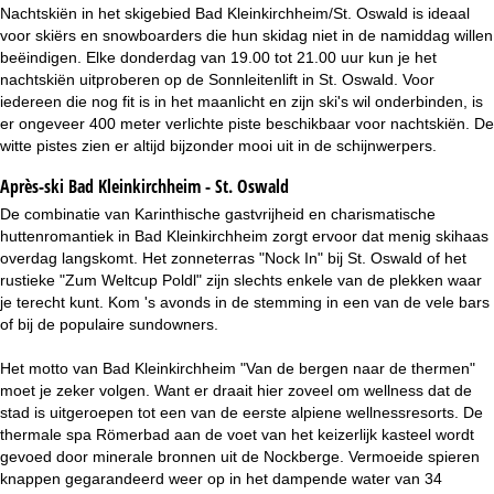
Nachtskiën in het skigebied Bad Kleinkirchheim/St. Oswald is ideaal
voor skiërs en snowboarders die hun skidag niet in de namiddag willen
beëindigen. Elke donderdag van 19.00 tot 21.00 uur kun je het
nachtskiën uitproberen op de Sonnleitenlift in St. Oswald. Voor
iedereen die nog fit is in het maanlicht en zijn ski's wil onderbinden, is
er ongeveer 400 meter verlichte piste beschikbaar voor nachtskiën. De
witte pistes zien er altijd bijzonder mooi uit in de schijnwerpers.
Après-ski Bad Kleinkirchheim - St. Oswald
De combinatie van Karinthische gastvrijheid en charismatische
huttenromantiek in Bad Kleinkirchheim zorgt ervoor dat menig skihaas
overdag langskomt. Het zonneterras "Nock In" bij St. Oswald of het
rustieke "Zum Weltcup Poldl" zijn slechts enkele van de plekken waar
je terecht kunt. Kom 's avonds in de stemming in een van de vele bars
of bij de populaire sundowners.
Het motto van Bad Kleinkirchheim "Van de bergen naar de thermen"
moet je zeker volgen. Want er draait hier zoveel om wellness dat de
stad is uitgeroepen tot een van de eerste alpiene wellnessresorts. De
thermale spa Römerbad aan de voet van het keizerlijk kasteel wordt
gevoed door minerale bronnen uit de Nockberge. Vermoeide spieren
knappen gegarandeerd weer op in het dampende water van 34