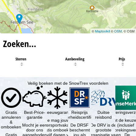
©
Maptoolkit
©
OSM
, © OSM
Zoeken…
Sterren
Aanbeveling
Prijs
Veilig boeken met de SnowTrex voordelen
Gratis
Best-Price-
Sneeuwgarantie
Reisprijs
Reisannuleringsver
Duitse
annuleren
garantie
zekerheidscertificaat
reisbond
Je mag jouw
Je hebt de keuze
&
Mocht je een
wintersportvakantie
De DRSF
De DRV is de
(inclusief
omboeken
door ons
gratis omboeken
beschermt
grootste
reisonderbrekingsve
Gratis
aangeboden
als vijf dagen voor
jou als
organisatie van
en . De …