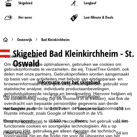
Skigebied
Langlauf
Het weer
Last-Minute & Deals
S
Oostenrijk
Bad Kleinkirchheim
Skigebied
Bad Kleinkirchheim - St.
t
Cookie-informatie
Oswald
a
Om onze website te optimaliseren, gebruiken we cookies om
gebruiksinformatie te verzamelen, die wij, TravelTrex GmbH, ook
delen met onze partners. Gebruiksprofielen worden aangemaakt
r
op basis van uw activiteiten met behulp van eindapparaat- en
Informatie over het skigebied
browserinformatie. Deze gebruiksprofielen worden gebruikt voor
statistische analyse, individuele productaanbevelingen,
t
geïndividualiseerde reclame en bereikmeting. Hiervoor hebben wij
Het hoogste punt:
2.055 m
Tovertapijten:
2
uw toestemming nodig (op elk moment in te trekken), wat ook de
p
overdracht van bepaalde persoonlijke gegevens aan derde
aanbieders in derde landen buiten de Europese Economische
Het laagste punt:
1.087 m
Pistes in totaal:
103 km
Ruimte inhoudt, zoals Google of Microsoft in de VS.
a
Hoogte skioord:
1.100 m
Pistes:
11 km
Door op
accepteren
te klikken, accepteert u het gebruik van niet-
functionele cookies en soortgelijke technologieën. Als u op
g
weigeren
klikt, gebruiken we alleen diensten die technisch
Liften in totaal:
24
Pistes:
84 km
noodzakelijk zijn en die nodig zijn voor de uitvoering van het