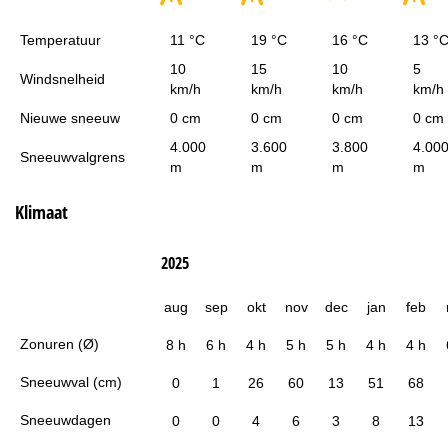
Temperatuur
11 °C
19 °C
16 °C
13 °
10
15
10
5
Windsnelheid
km/h
km/h
km/h
km/h
Nieuwe sneeuw
0 cm
0 cm
0 cm
0 cm
4.000
3.600
3.800
4.00
Sneeuwvalgrens
m
m
m
m
Klimaat
2025
aug
sep
okt
nov
dec
jan
feb
Zonuren (Ø)
8 h
6 h
4 h
5 h
5 h
4 h
4 h
Sneeuwval (cm)
0
1
26
60
13
51
68
Sneeuwdagen
0
0
4
6
3
8
13