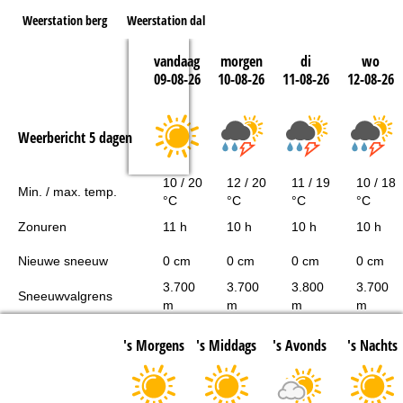
Weerstation berg
Weerstation dal
vandaag
morgen
di
wo
09-08-26
10-08-26
11-08-26
12-08-26
Weerbericht 5 dagen
10 / 20
12 / 20
11 / 19
10 / 18
Min. / max. temp.
°C
°C
°C
°C
Zonuren
11 h
10 h
10 h
10 h
Nieuwe sneeuw
0 cm
0 cm
0 cm
0 cm
3.700
3.700
3.800
3.700
Sneeuwvalgrens
m
m
m
m
's Morgens
's Middags
's Avonds
's Nachts