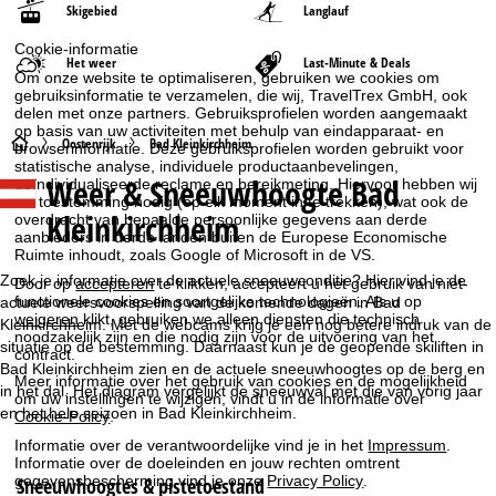
Skigebied
Langlauf
Cookie-informatie
Het weer
Last-Minute & Deals
Om onze website te optimaliseren, gebruiken we cookies om
gebruiksinformatie te verzamelen, die wij, TravelTrex GmbH, ook
delen met onze partners. Gebruiksprofielen worden aangemaakt
op basis van uw activiteiten met behulp van eindapparaat- en
S
Oostenrijk
Bad Kleinkirchheim
browserinformatie. Deze gebruiksprofielen worden gebruikt voor
statistische analyse, individuele productaanbevelingen,
Weer & Sneeuwhoogte Bad
geïndividualiseerde reclame en bereikmeting. Hiervoor hebben wij
t
uw toestemming nodig (op elk moment in te trekken), wat ook de
Kleinkirchheim
overdracht van bepaalde persoonlijke gegevens aan derde
a
aanbieders in derde landen buiten de Europese Economische
Ruimte inhoudt, zoals Google of Microsoft in de VS.
r
Zoek je informatie over de actuele sneeuwconditie? Hier vind je de
Door op
accepteren
te klikken, accepteert u het gebruik van niet-
functionele cookies en soortgelijke technologieën. Als u op
actuele weersvoorspelling van de komende dagen in Bad
weigeren
klikt, gebruiken we alleen diensten die technisch
t
Kleinkirchheim. Met de webcams krijg je een nog betere indruk van de
noodzakelijk zijn en die nodig zijn voor de uitvoering van het
situatie op de bestemming. Daarnaast kun je de geopende skiliften in
contract.
Bad Kleinkirchheim zien en de actuele sneeuwhoogtes op de berg en
p
Meer informatie over het gebruik van cookies en de mogelijkheid
in het dal. Het diagram vergelijkt de sneeuwval met die van vorig jaar
om uw instellingen te wijzigen, vindt u in de informatie over
en het hele seizoen in Bad Kleinkirchheim.
a
Cookie-Policy
.
Informatie over de verantwoordelijke vind je in het
Impressum
.
g
Informatie over de doeleinden en jouw rechten omtrent
gegevensbescherming vind je onze
Privacy Policy
.
Sneeuwhoogtes & pistetoestand