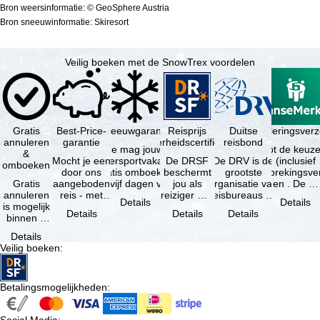
Bron weersinformatie: © GeoSphere Austria
Bron sneeuwinformatie: Skiresort
Veilig boeken met de SnowTrex voordelen
Gratis
Best-Price-
Sneeuwgarantie
Reisprijs
Reisannuleringsver
Duitse
annuleren
garantie
zekerheidscertificaat
reisbond
Je mag jouw
Je hebt de keuze
&
Mocht je een
wintersportvakantie
De DRSF
De DRV is de
(inclusief
omboeken
door ons
gratis omboeken
beschermt
grootste
reisonderbrekingsve
Gratis
aangeboden
als vijf dagen voor
jou als
organisatie van
en . De …
annuleren
reis - met
de …
reiziger met
reisbureaus en
Details
Details
is mogelijk
dezelfde
een
reisorganisaties
Details
Details
Details
binnen 5
beschikbaarheid
pakketreis
in Duitsland. …
dagen na
en inbegrepen
of
Details
de
…
gekoppelde
Veilig boeken
:
boeking,
services bij
als jouw
…
vakantie …
Betalingsmogelijkheden
: