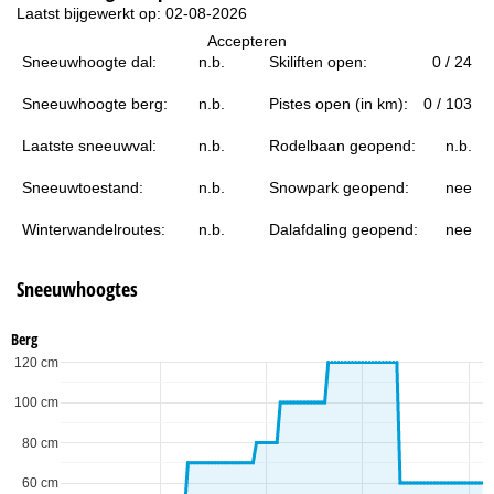
i
Laatst bijgewerkt op: 02-08-2026
Accepteren
n
Sneeuwhoogte dal:
n.b.
Skiliften open:
0 / 24
a
Sneeuwhoogte berg:
n.b.
Pistes open (in km):
0 / 103
Laatste sneeuwval:
n.b.
Rodelbaan geopend:
n.b.
Sneeuwtoestand:
n.b.
Snowpark geopend:
nee
Winterwandelroutes:
n.b.
Dalafdaling geopend:
nee
Sneeuwhoogtes
Berg
120 cm
100 cm
80 cm
60 cm