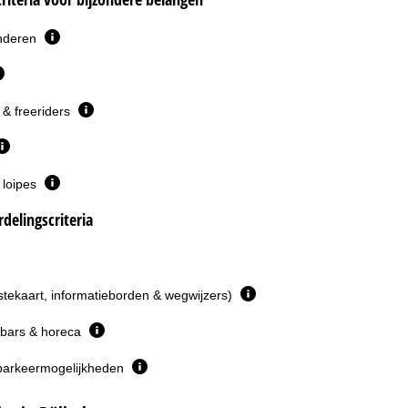
inderen
& freeriders
 loipes
delingscriteria
istekaart, informatieborden & wegwijzers)
 bars & horeca
parkeermogelijkheden