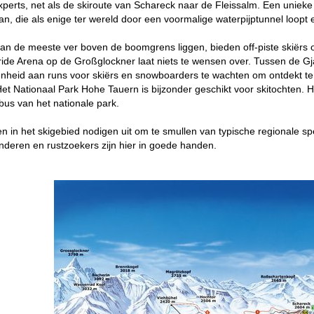
xperts, net als de skiroute van Schareck naar de Fleissalm. Een uniek
n, die als enige ter wereld door een voormalige waterpijptunnel loopt e
an de meeste ver boven de boomgrens liggen, bieden off-piste skiërs o
de Arena op de Großglockner laat niets te wensen over. Tussen de Gja
enheid aan runs voor skiërs en snowboarders te wachten om ontdekt te
Het Nationaal Park Hohe Tauern is bijzonder geschikt voor skitochten. He
rbus van het nationale park.
en in het skigebied nodigen uit om te smullen van typische regionale sp
deren en rustzoekers zijn hier in goede handen.