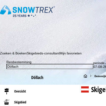
Schrijf je in voor onze nieuwsbrief en wees als eerste op de hoo
Zoeken & Boeken
Skigebieds-consultant
Mijn favorieten
Reisbestemming
periode 
07-08-26
S
Oostenrijk
Döllach
t
Skig
Overzicht
a
Skigebied
r