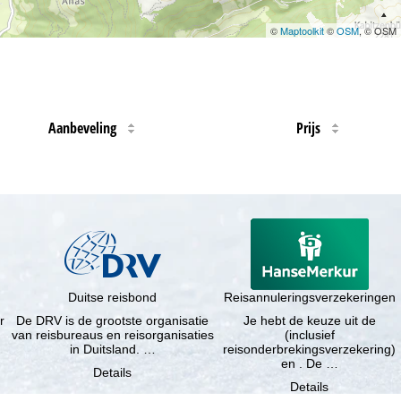
©
Maptoolkit
©
OSM
, © OSM
Aanbeveling
Prijs
Duitse reisbond
Reisannuleringsverzekeringen
r
De DRV is de grootste organisatie
Je hebt de keuze uit de
van reisbureaus en reisorganisaties
(inclusief
in Duitsland. …
reisonderbrekingsverzekering)
en . De …
Details
Details