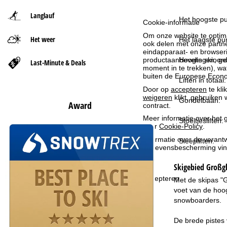
Langlauf
t
Het hoogste pu
Cookie-informatie
Om onze website te optima
Het weer
p
Het laagste pun
ook delen met onze partne
eindapparaat- en browserin
a
Hoogte skioord
productaanbevelingen, geï
Last-Minute & Deals
moment in te trekken), w
buiten de Europese Econom
Liften in totaal:
g
Door op
accepteren
te kli
weigeren
klikt, gebruiken 
Gondelbaan:
i
Award
contract.
Meer informatie over het g
Stoeltjesliften:
n
over
Cookie-Policy
.
Informatie over de verantw
Sleepliften:
a
gegevensbescherming vin
Skigebied
Großgl
Accepteren
Met de skipas "G
voet van de hoo
snowboarders.
De brede pistes 