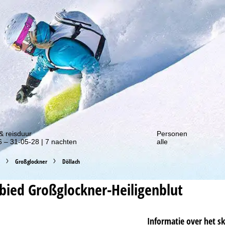
gte van onze kortingsacties!
& reisduur
Personen
 – 31-05-28 | 7 nachten
alle
Großglockner
Döllach
ebied
Großglockner-Heiligenblut
Informatie over het s