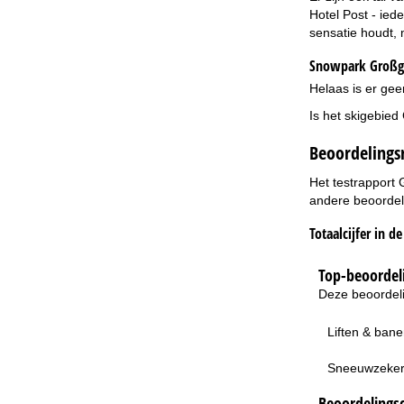
Hotel Post - ied
sensatie houdt, 
Snowpark Großgl
Helaas is er gee
Is het skigebied
Beoordelings
Het testrapport 
andere beoordeli
Totaalcijfer in d
Top-beoordeli
Deze beoordeli
Liften & ban
Sneeuwzeke
Beoordelingsc