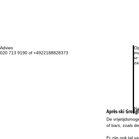
Advies
Op
020 713 9190 of +4922188828373
ma
vr:
za
Na
Après-ski Großgl
De vrijetijdsmoge
of bars, zoals d
Er zijn ook tal 