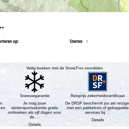
…
orteren op:
Sterren
Veilig boeken met de SnowTrex voordelen
Sneeuwgarantie
Reisprijs zekerheidscertificaat
en
Je mag jouw
De DRSF beschermt jou als reizige
 en
wintersportvakantie gratis
met een pakketreis of gekoppelde
omboeken als vijf dagen voor
services bij …
de …
Details
Details