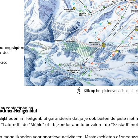
eningstijden
-do:
09:00-17:00
09:00-14:00
-zo:
gesloten
Advies
Klik op het pisteoverzicht om het
ar contactpagina
ockner-Heiligenblut
lijkheden in Heiligenblut garanderen dat je je ook buiten de piste niet 
e "Laterndl", de "Mühle" of - bijzonder aan te bevelen - de "Skistadl" me
van mogelijkheden voor sportieve activiteiten. IJsstokschieten of sne