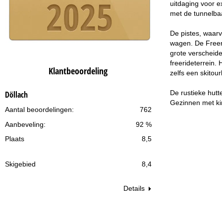
uitdaging voor e
met de tunnelbaa
De pistes, waarv
wagen. De Freeri
grote verscheid
freerideterrein. 
Klantbeoordeling
zelfs een skitou
De rustieke hutt
Döllach
Gezinnen met kin
Aantal beoordelingen:
762
Aanbeveling:
92 %
Plaats
8,5
Skigebied
8,4
Details