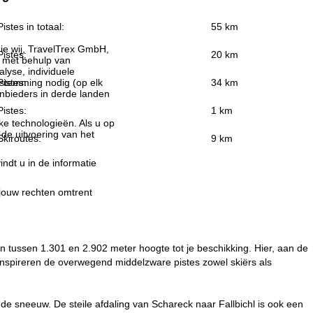
Pistes in totaal:
55 km
ie wij, TravelTrex GmbH,
Pistes:
20 km
n met behulp van
lyse, individuele
Pistes:
34 km
estemming nodig (op elk
nbieders in derde landen
Pistes:
1 km
jke technologieën. Als u op
 de uitvoering van het
Skiroutes:
9 km
indt u in de informatie
 jouw rechten omtrent
 tussen 1.301 en 2.902 meter hoogte tot je beschikking. Hier, aan de
inspireren de overwegend middelzware pistes zowel skiërs als
 de sneeuw. De steile afdaling van Schareck naar Fallbichl is ook een