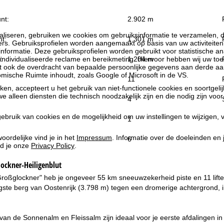
nt:
2.902 m
liseren, gebruiken we cookies om gebruiksinformatie te verzamelen, d
t:
1.301 m
rs. Gebruiksprofielen worden aangemaakt op basis van uw activiteite
formatie. Deze gebruiksprofielen worden gebruikt voor statistische ana
:
1.204 m
ndividualiseerde reclame en bereikmeting. Hiervoor hebben wij uw to
at ook de overdracht van bepaalde persoonlijke gegevens aan derde aa
ische Ruimte inhoudt, zoals Google of Microsoft in de VS.
11
kken, accepteert u het gebruik van niet-functionele cookies en soortgeli
we alleen diensten die technisch noodzakelijk zijn en die nodig zijn voor
4
ebruik van cookies en de mogelijkheid om uw instellingen te wijzigen, v
1
oordelijke vind je in het
Impressum
. Informatie over de doeleinden en
6
d je onze
Privacy Policy
.
ockner-Heiligenblut
roßglockner" heb je ongeveer 55 km sneeuwzekerheid piste en 11 liften
gste berg van Oostenrijk (3.798 m) tegen een dromerige achtergrond, 
van de Sonnenalm en Fleissalm zijn ideaal voor je eerste afdalingen in