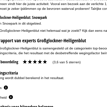
ereen vindt hier de juiste activiteit. Vooral een bezoek aan de verlicht
moet je zeker ijsklimmen op de bevroren waterval proberen! Talrijke 
ockner-Heiligenblut:
Snowpark
n Snowpark in dit skigebied.
 Großglockner-Heiligenblut niet helemaal wat je zoekt? Kijk dan eens n
rapport van experts Großglockner-Heiligenblut
Großglockner-Heiligenblut is samengesteld uit de categorieën top-beoor
ngscriteria, die het resultaat met de desbetreffende wegingsfactor beï
e beoordeling
(3,6 van 5 sterren)
ngscriteria
ng wordt dubbel berekend in het resultaat.
en
rheid
riteria voor bijzondere belangen