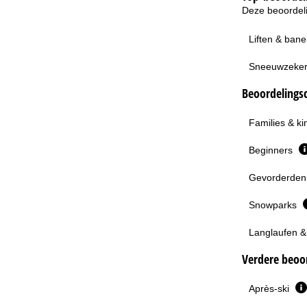
Deze beoordeli
Liften & ban
Sneeuwzeke
Beoordelingsc
Families & k
Beginners
Gevorderden 
Snowparks
Langlaufen &
Verdere beoor
Après-ski