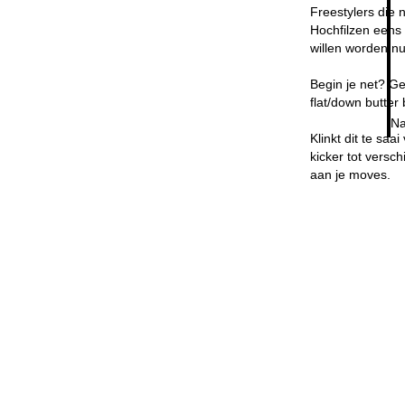
Freestylers die 
Hochfilzen eens 
willen worden nu
Begin je net? Ge
flat/down butter
Na
Klinkt dit te sa
kicker tot versc
aan je moves.