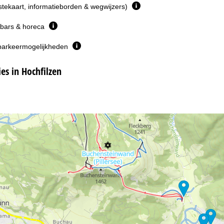
istekaart, informatieborden & wegwijzers)
 bars & horeca
parkeermogelijkheden
s in Hochfilzen