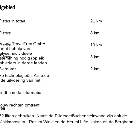
kigebied
Pistes in totaal:
21 km
Pistes:
8 km
ie wij, TravelTrex GmbH,
Pistes:
10 km
n met behulp van
lyse, individuele
Pistes:
3 km
estemming nodig (op elk
nbieders in derde landen
Skiroutes:
2 km
jke technologieën. Als u op
 de uitvoering van het
indt u in de informatie
 jouw rechten omtrent
zen
52 liften gebruiken. Naast de Pillersee/Buchensteinwand zijn ook de
, Winklmoosalm - Reit im Winkl en de Heutal Lifte Unken en de Bergbahn