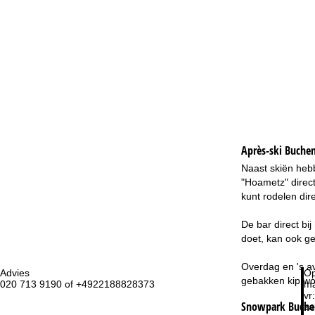
Après-ski Buchens
Naast skiën hebb
"Hoametz" direct
kunt rodelen dir
De bar direct bi
doet, kan ook ge
Overdag en 's av
Advies
Op
gebakken kip wo
020 713 9190 of +4922188828373
ma
vr:
Snowpark Buchens
za