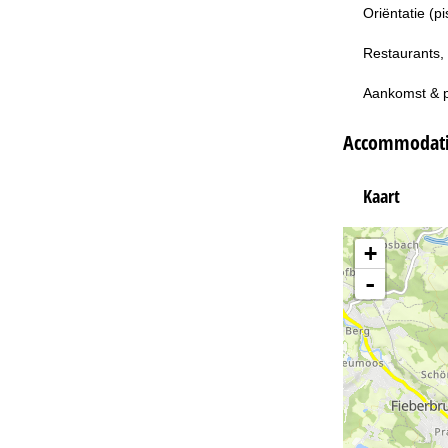
Oriëntatie (p
Restaurants,
Aankomst & 
Accommodatie
Kaart
+
-