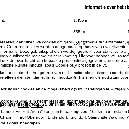
Informatie over het s
nt:
1.456 m
t:
855 m
liseren, gebruiken we cookies om gebruiksinformatie te verzamelen, d
:
959 m
rs. Gebruiksprofielen worden aangemaakt op basis van uw activiteite
formatie. Deze gebruiksprofielen worden gebruikt voor statistische ana
9
ndividualiseerde reclame en bereikmeting. Hiervoor hebben wij uw to
at ook de overdracht van bepaalde persoonlijke gegevens aan derde aa
ische Ruimte inhoudt, zoals Google of Microsoft in de VS.
0
kken, accepteert u het gebruik van niet-functionele cookies en soortgeli
we alleen diensten die technisch noodzakelijk zijn en die nodig zijn voor
2
ebruik van cookies en de mogelijkheid om uw instellingen te wijzigen, v
7
oordelijke vind je in het
Impressum
. Informatie over de doeleinden en
steinwand (Pillersee) - St. Ulrich am Pillersee/St. Jakob in Haus/Hochfil
d je onze
Privacy Policy
.
 Länder Freizeit-Arena" kun je in totaal ongeveer 163 km aan piste en 
Johann in Tirol/Oberndorf, Erpfendorf, Kirchdorf, Steinplatte Waidring
j de skipas inbegrepen.