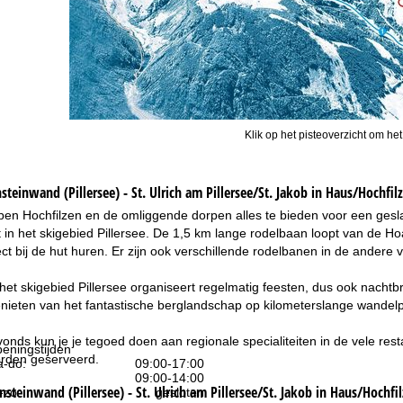
Klik op het pisteoverzicht om het
teinwand (Pillersee) - St. Ulrich am Pillersee/St. Jakob in Haus/Hochfil
en Hochfilzen en de omliggende dorpen alles te bieden voor een geslaa
 in het skigebied Pillersee. De 1,5 km lange rodelbaan loopt van de Ho
ect bij de hut huren. Er zijn ook verschillende rodelbanen in de andere
j het skigebied Pillersee organiseert regelmatig feesten, dus ook nacht
nieten van het fantastische berglandschap op kilometerslange wandelp
onds kun je je tegoed doen aan regionale specialiteiten in de vele re
eningstijden
rden geserveerd.
-do:
09:00-17:00
09:00-14:00
teinwand (Pillersee) - St. Ulrich am Pillersee/St. Jakob in Haus/Hochfi
-zo:
gesloten