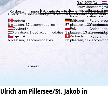
Kies 
My SnowTrex
My SnowTrex
Aanmelden
Jouw klantenomgevi
informatie over je g
De nieuwste artikelen in ons magazine
Reisinformatie
Over ons
Reisbestemmingen
Vakantiethema's
Informatie
Het bedrijf
Overzicht reisbestemmingen
Oostenrijk
Frankrijk
Italië
Zwitserland
D
Reisinformatie
Over ons
FAQ
Partnerpro
Andorra
Duitsland
Vriendenwer
6 plaatsen, 37 accommodaties
57 plaatsen, 130 accommod
Oostenrijk
Polen
Cadeaubon
220 plaatsen, 1.030 accommodaties
3 plaatsen, 13 accommodat
Aanmelding 
Tsjechië
Zwitserland
Contact
6 plaatsen, 9 accommodaties
33 plaatsen, 117 accommod
Zoeken
Ulrich am Pillersee/St. Jakob in