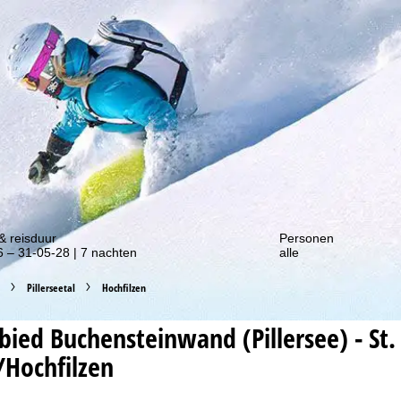
gte van onze kortingsacties!
& reisduur
Personen
 – 31-05-28 | 7 nachten
alle
Pillerseetal
Hochfilzen
ebied
Buchensteinwand (Pillersee) - St. 
/Hochfilzen