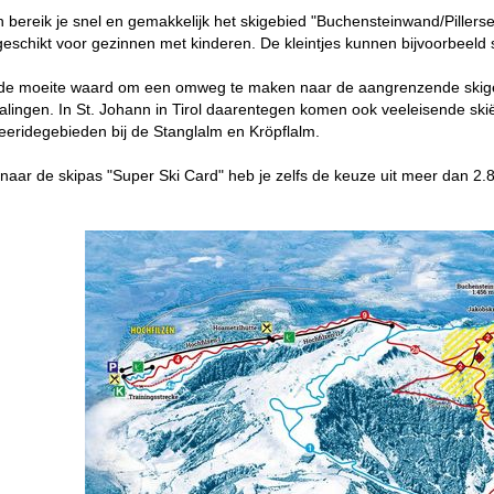
n bereik je snel en gemakkelijk het skigebied "Buchensteinwand/Pillersee"
 geschikt voor gezinnen met kinderen. De kleintjes kunnen bijvoorbeeld s
 de moeite waard om een omweg te maken naar de aangrenzende skigeb
lingen. In St. Johann in Tirol daarentegen komen ook veeleisende ski
reeridegebieden bij de Stanglalm en Kröpflalm.
aar de skipas "Super Ski Card" heb je zelfs de keuze uit meer dan 2.840