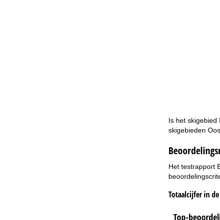
Is het skigebied
skigebieden Oost
Beoordelingsr
Het testrapport 
beoordelingscrit
Totaalcijfer in d
Top-beoordeli