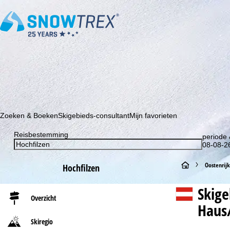
Schrijf je in voor onze nieuwsbrief en wees als eerste op de hoo
Zoeken & Boeken
Skigebieds-consultant
Mijn favorieten
Reisbestemming
periode 
08-08-26
S
Oostenrijk
Hochfilzen
t
Skig
Overzicht
Haus
a
Skiregio
r