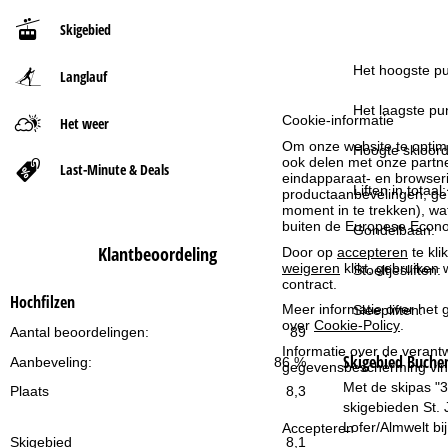
Skigebied
t
Het hoogste pu
Langlauf
p
Het laagste pun
a
Cookie-informatie
Het weer
Om onze website te optima
Hoogte skioord
g
ook delen met onze partne
Last-Minute & Deals
eindapparaat- en browserin
Liften in totaal:
productaanbevelingen, geï
i
moment in te trekken), w
buiten de Europese Econom
Gondelbaan:
n
Klantbeoordeling
Door op
accepteren
te kli
weigeren
klikt, gebruiken 
Stoeltjesliften:
a
contract.
Hochfilzen
Meer informatie over het g
Sleepliften:
over
Cookie-Policy
.
Aantal beoordelingen:
89
Informatie over de verantw
Skigebied
Buchen
Aanbeveling:
86 %
gegevensbescherming vin
Met de skipas "3
Plaats
8,3
skigebieden St. 
Lofer/Almwelt bi
Accepteren
Skigebied
8,1