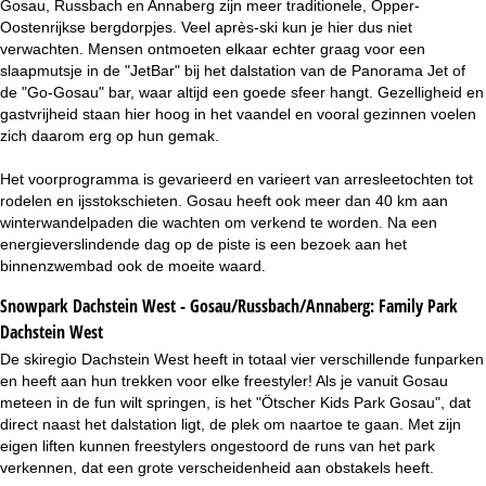
Gosau, Russbach en Annaberg zijn meer traditionele, Opper-
Oostenrijkse bergdorpjes. Veel après-ski kun je hier dus niet
verwachten. Mensen ontmoeten elkaar echter graag voor een
slaapmutsje in de "JetBar" bij het dalstation van de Panorama Jet of
de "Go-Gosau" bar, waar altijd een goede sfeer hangt. Gezelligheid en
gastvrijheid staan hier hoog in het vaandel en vooral gezinnen voelen
zich daarom erg op hun gemak.
Het voorprogramma is gevarieerd en varieert van arresleetochten tot
rodelen en ijsstokschieten. Gosau heeft ook meer dan 40 km aan
winterwandelpaden die wachten om verkend te worden. Na een
energieverslindende dag op de piste is een bezoek aan het
binnenzwembad ook de moeite waard.
Snowpark Dachstein West - Gosau/Russbach/Annaberg:
Family Park
Dachstein West
De skiregio Dachstein West heeft in totaal vier verschillende funparken
en heeft aan hun trekken voor elke freestyler! Als je vanuit Gosau
meteen in de fun wilt springen, is het "Ötscher Kids Park Gosau", dat
direct naast het dalstation ligt, de plek om naartoe te gaan. Met zijn
eigen liften kunnen freestylers ongestoord de runs van het park
verkennen, dat een grote verscheidenheid aan obstakels heeft.