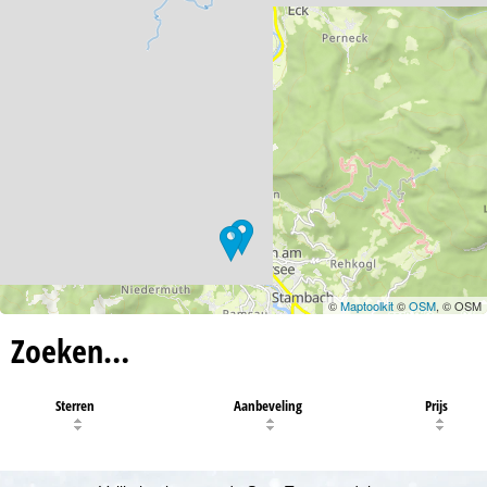
©
Maptoolkit
©
OSM
, © OSM
Zoeken…
Sterren
Aanbeveling
Prijs