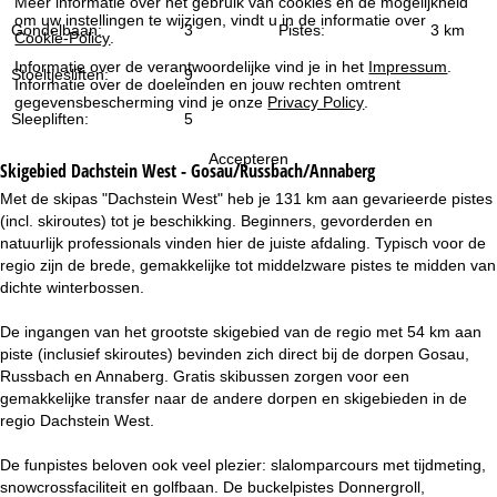
Meer informatie over het gebruik van cookies en de mogelijkheid
i
om uw instellingen te wijzigen, vindt u in de informatie over
Gondelbaan:
3
Pistes:
3 km
Cookie-Policy
.
n
Informatie over de verantwoordelijke vind je in het
Impressum
.
Stoeltjesliften:
9
Informatie over de doeleinden en jouw rechten omtrent
a
gegevensbescherming vind je onze
Privacy Policy
.
Sleepliften:
5
Accepteren
Skigebied
Dachstein West - Gosau/Russbach/Annaberg
Met de skipas "Dachstein West" heb je 131 km aan gevarieerde pistes
(incl. skiroutes) tot je beschikking. Beginners, gevorderden en
natuurlijk professionals vinden hier de juiste afdaling. Typisch voor de
regio zijn de brede, gemakkelijke tot middelzware pistes te midden van
dichte winterbossen.
De ingangen van het grootste skigebied van de regio met 54 km aan
piste (inclusief skiroutes) bevinden zich direct bij de dorpen Gosau,
Russbach en Annaberg. Gratis skibussen zorgen voor een
gemakkelijke transfer naar de andere dorpen en skigebieden in de
regio Dachstein West.
De funpistes beloven ook veel plezier: slalomparcours met tijdmeting,
snowcrossfaciliteit en golfbaan. De buckelpistes Donnergroll,