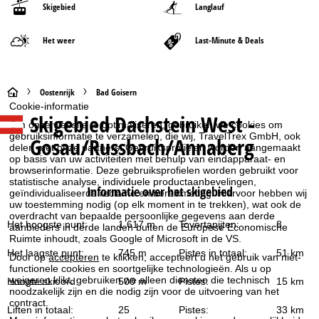
Skigebied
Langlauf
Het weer
Last-Minute & Deals
S
Oostenrijk
Bad Goisern
Cookie-informatie
Skigebied
Dachstein West -
t
Om onze website te optimaliseren, gebruiken we cookies om
gebruiksinformatie te verzamelen, die wij, TravelTrex GmbH, ook
Gosau/Russbach/Annaberg
delen met onze partners. Gebruiksprofielen worden aangemaakt
a
op basis van uw activiteiten met behulp van eindapparaat- en
browserinformatie. Deze gebruiksprofielen worden gebruikt voor
r
statistische analyse, individuele productaanbevelingen,
Informatie over het skigebied
geïndividualiseerde reclame en bereikmeting. Hiervoor hebben wij
uw toestemming nodig (op elk moment in te trekken), wat ook de
t
overdracht van bepaalde persoonlijke gegevens aan derde
Het hoogste punt:
1.617 m
Tovertapijten:
8
aanbieders in derde landen buiten de Europese Economische
p
Ruimte inhoudt, zoals Google of Microsoft in de VS.
Het laagste punt:
745 m
Pistes in totaal:
51 km
Door op
accepteren
te klikken, accepteert u het gebruik van niet-
a
functionele cookies en soortgelijke technologieën. Als u op
weigeren
klikt, gebruiken we alleen diensten die technisch
Hoogte skioord:
500 m
Pistes:
15 km
noodzakelijk zijn en die nodig zijn voor de uitvoering van het
g
contract.
Liften in totaal:
25
Pistes:
33 km