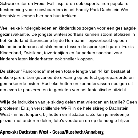
Schwarzreiter en Freier Fall inspireren ook experts. Een populaire
bestemming voor snowboarders is het Family Park Dachstein West -
freestylers komen hier aan hun trekken!
Veel leuke kindergebieden en kinderclubs zorgen voor een geslaagde
gezinsvakantie. De jongste wintersportfans kunnen stoom afblazen in
het Kinderland Bärencamp bij de Hornbahn - bijvoorbeeld op een
kleine boardercross of slalommen tussen de sprookjesfiguren. Fuxi's
Kinderland, Zwisiland, tovertapijten en funparken speciaal voor
kinderen laten kinderharten ook sneller kloppen.
De skitour "Panoronda" met een totale lengte van 44 km bestaat al
enkele jaren. Een gevarieerde ervaring op perfect geprepareerde en
gemarkeerde pisten. Rustieke hutten en zonneterrassen nodigen uit
om even te pauzeren en te genieten van het fantastische uitzicht.
Wil je de indrukken van je skidag delen met vrienden en familie? Geen
probleem! Er zijn verschillende Wi-Fi in de hele skiregio Dachstein
West - in het funpark, bij hutten en liftstations. Zo kun je meteen je
plezier met anderen delen, foto's versturen en op de hoogte blijven.
Après-ski Dachstein West - Gosau/Russbach/Annaberg