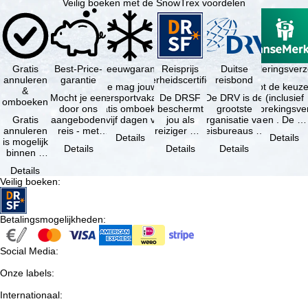
Veilig boeken met de SnowTrex voordelen
Gratis
Best-Price-
Sneeuwgarantie
Reisprijs
Reisannuleringsver
Duitse
annuleren
garantie
zekerheidscertificaat
reisbond
Je mag jouw
Je hebt de keuze
&
Mocht je een
wintersportvakantie
De DRSF
De DRV is de
(inclusief
omboeken
door ons
gratis omboeken
beschermt
grootste
reisonderbrekingsve
Gratis
aangeboden
als vijf dagen voor
jou als
organisatie van
en . De …
annuleren
reis - met
de …
reiziger met
reisbureaus en
Details
Details
is mogelijk
dezelfde
een
reisorganisaties
Details
Details
Details
binnen 5
beschikbaarheid
pakketreis
in Duitsland. …
dagen na
en inbegrepen
of
Details
de
…
gekoppelde
Veilig boeken
:
boeking,
services bij
als jouw
…
vakantie …
Betalingsmogelijkheden
:
Social Media
:
Onze labels
:
Internationaal
: