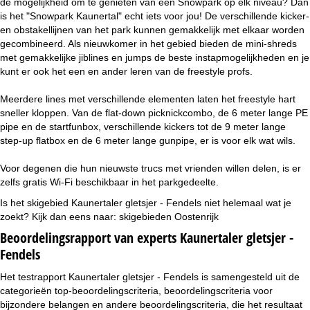
de mogelijkheid om te genieten van een Snowpark op elk niveau? Dan
is het "Snowpark Kaunertal" echt iets voor jou! De verschillende kicker-
en obstakellijnen van het park kunnen gemakkelijk met elkaar worden
gecombineerd. Als nieuwkomer in het gebied bieden de mini-shreds
met gemakkelijke jiblines en jumps de beste instapmogelijkheden en je
kunt er ook het een en ander leren van de freestyle profs.
Meerdere lines met verschillende elementen laten het freestyle hart
sneller kloppen. Van de flat-down picknickcombo, de 6 meter lange PE
pipe en de startfunbox, verschillende kickers tot de 9 meter lange
step-up flatbox en de 6 meter lange gunpipe, er is voor elk wat wils.
Voor degenen die hun nieuwste trucs met vrienden willen delen, is er
zelfs gratis Wi-Fi beschikbaar in het parkgedeelte.
Is het skigebied Kaunertaler gletsjer - Fendels niet helemaal wat je
zoekt? Kijk dan eens naar:
skigebieden Oostenrijk
Beoordelingsrapport van experts Kaunertaler gletsjer -
Fendels
Het testrapport Kaunertaler gletsjer - Fendels is samengesteld uit de
categorieën top-beoordelingscriteria, beoordelingscriteria voor
bijzondere belangen en andere beoordelingscriteria, die het resultaat