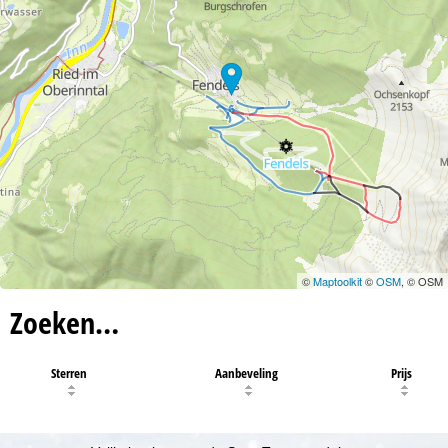
©
Maptoolkit
©
OSM
, © OSM
Zoeken…
Sterren
Aanbeveling
Prijs