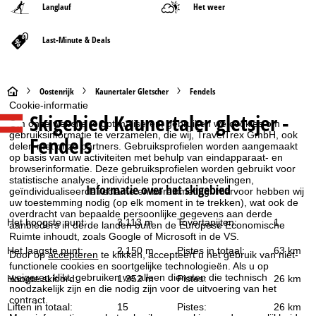
Langlauf
Het weer
Last-Minute & Deals
S
Oostenrijk
Kaunertaler Gletscher
Fendels
Cookie-informatie
Skigebied
Kaunertaler gletsjer -
t
Om onze website te optimaliseren, gebruiken we cookies om
gebruiksinformatie te verzamelen, die wij, TravelTrex GmbH, ook
Fendels
delen met onze partners. Gebruiksprofielen worden aangemaakt
a
op basis van uw activiteiten met behulp van eindapparaat- en
browserinformatie. Deze gebruiksprofielen worden gebruikt voor
r
statistische analyse, individuele productaanbevelingen,
Informatie over het skigebied
geïndividualiseerde reclame en bereikmeting. Hiervoor hebben wij
uw toestemming nodig (op elk moment in te trekken), wat ook de
t
overdracht van bepaalde persoonlijke gegevens aan derde
Het hoogste punt:
3.113 m
Tovertapijten:
1
aanbieders in derde landen buiten de Europese Economische
p
Ruimte inhoudt, zoals Google of Microsoft in de VS.
Het laagste punt:
2.150 m
Pistes in totaal:
63 km
Door op
accepteren
te klikken, accepteert u het gebruik van niet-
a
functionele cookies en soortgelijke technologieën. Als u op
weigeren
klikt, gebruiken we alleen diensten die technisch
Hoogte skioord:
1.352 m
Pistes:
26 km
noodzakelijk zijn en die nodig zijn voor de uitvoering van het
g
contract.
Liften in totaal:
15
Pistes:
26 km