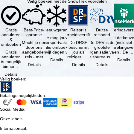
Veilig boeken met de SnowTrex voordelen
Gratis
Best-Price-
Sneeuwgarantie
Reisprijs
Reisannuleringsver
Duitse
annuleren
garantie
zekerheidscertificaat
reisbond
Je mag jouw
Je hebt de keuze
&
Mocht je een
wintersportvakantie
De DRSF
De DRV is de
(inclusief
omboeken
door ons
gratis omboeken
beschermt
grootste
reisonderbrekingsve
Gratis
aangeboden
als vijf dagen voor
jou als
organisatie van
en . De …
annuleren
reis - met
de …
reiziger met
reisbureaus en
Details
Details
is mogelijk
dezelfde
een
reisorganisaties
Details
Details
Details
binnen 5
beschikbaarheid
pakketreis
in Duitsland. …
dagen na
en inbegrepen
of
Details
de
…
gekoppelde
Veilig boeken
:
boeking,
services bij
als jouw
…
vakantie …
Betalingsmogelijkheden
:
Social Media
:
Onze labels
:
Internationaal
: