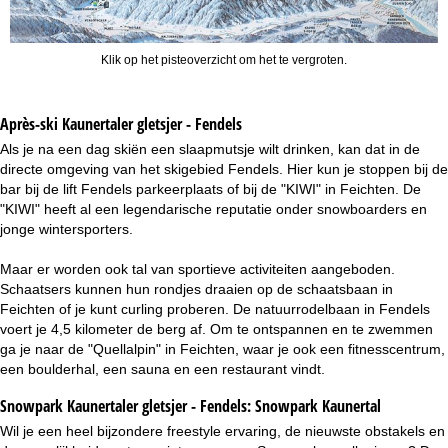
Klik op het pisteoverzicht om het te vergroten.
Après-ski Kaunertaler gletsjer - Fendels
Als je na een dag skiën een slaapmutsje wilt drinken, kan dat in de
directe omgeving van het skigebied Fendels. Hier kun je stoppen bij de
bar bij de lift Fendels parkeerplaats of bij de "KIWI" in Feichten. De
"KIWI" heeft al een legendarische reputatie onder snowboarders en
jonge wintersporters.
Maar er worden ook tal van sportieve activiteiten aangeboden.
Schaatsers kunnen hun rondjes draaien op de schaatsbaan in
Feichten of je kunt curling proberen. De natuurrodelbaan in Fendels
voert je 4,5 kilometer de berg af. Om te ontspannen en te zwemmen
ga je naar de "Quellalpin" in Feichten, waar je ook een fitnesscentrum,
een boulderhal, een sauna en een restaurant vindt.
Snowpark Kaunertaler gletsjer - Fendels:
Snowpark Kaunertal
Wil je een heel bijzondere freestyle ervaring, de nieuwste obstakels en