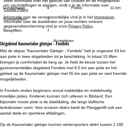
Meer informatie over het gebruik van cookies en de mogelijkheid
i
om uw instellingen te wijzigen, vindt u in de informatie over
Gondelbaan:
4
Pistes:
11 km
Cookie-Policy
.
n
Informatie over de verantwoordelijke vind je in het
Impressum
.
Stoeltjesliften:
3
Informatie over de doeleinden en jouw rechten omtrent
a
gegevensbescherming vind je onze
Privacy Policy
.
Sleepliften:
7
Accepteren
Skigebied
Kaunertaler gletsjer - Fendels
Met de skipas "Kaunertaler Gletsjer - Fendels" heb je ongeveer 63 km
aan piste in twee skigebieden tot je beschikking. In totaal 15 liften
brengen je comfortabel de berg op. Je hebt de keuze tussen het
gezinsvriendelijke skigebied Fendels met 8,5 km aan piste en het
gebied op de Kaunertaler gletsjer met 55 km aan piste en veel freeride
mogelijkheden.
In Fendels vinden beginners vooral makkelijke en middelmatig
moeilijke pistes. Kinderen kunnen zich uitleven in Bibiland. Een
bijzonder mooie piste is de dalafdaling, die langs idyllische
lariksbossen voert. Voor ervaren skiërs biedt de Planggerlift ook een
aantal steile en sportieve afdalingen.
Op de Kaunertaler gletsjer kunnen wintersporters skiën tussen 2.180