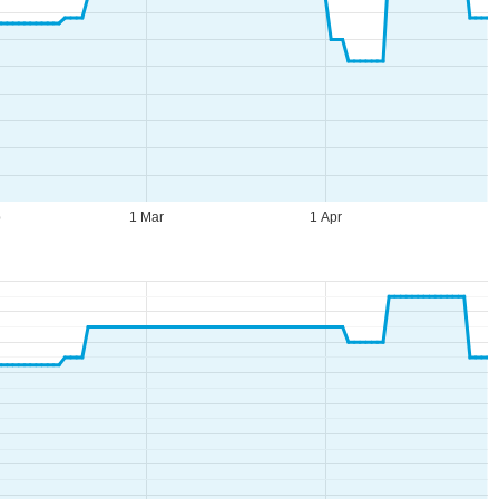
b
1 Mar
1 Apr