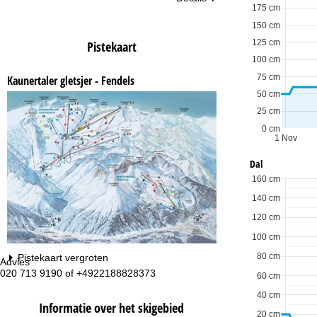
175 cm
150 cm
125 cm
Pistekaart
100 cm
75 cm
Kaunertaler gletsjer - Fendels
50 cm
25 cm
0 cm
1 Nov
Dal
160 cm
140 cm
120 cm
100 cm
80 cm
Pistekaart vergroten
Advies
Op
020 713 9190 of +4922188828373
ma
60 cm
vr:
40 cm
za
Informatie over het skigebied
20 cm