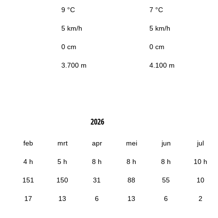
9 °C
7 °C
5 km/h
5 km/h
0 cm
0 cm
3.700 m
4.100 m
2026
feb
mrt
apr
mei
jun
jul
4 h
5 h
8 h
8 h
8 h
10 h
151
150
31
88
55
10
17
13
6
13
6
2