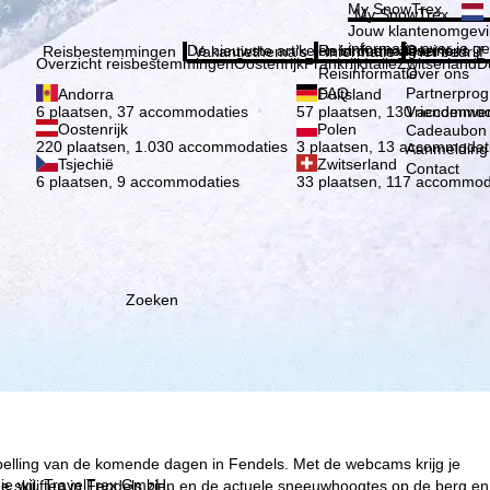
Kies 
My SnowTrex
My SnowTrex
Aanmelden
Jouw klantenomgevi
informatie over je g
De nieuwste artikelen in ons magazine
Reisinformatie
Over ons
Reisbestemmingen
Vakantiethema's
Informatie
Het bedrijf
Overzicht reisbestemmingen
Oostenrijk
Frankrijk
Italië
Zwitserland
D
Reisinformatie
Over ons
FAQ
Partnerpro
Andorra
Duitsland
Vriendenwer
6 plaatsen, 37 accommodaties
57 plaatsen, 130 accommod
Oostenrijk
Polen
Cadeaubon
220 plaatsen, 1.030 accommodaties
3 plaatsen, 13 accommodat
Aanmelding 
Tsjechië
Zwitserland
Contact
6 plaatsen, 9 accommodaties
33 plaatsen, 117 accommod
Zoeken
spelling van de komende dagen in Fendels. Met de webcams krijg je
ie wij, TravelTrex GmbH,
 skiliften in Fendels zien en de actuele sneeuwhoogtes op de berg en