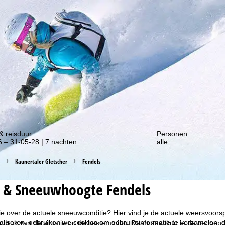
gte van onze kortingsacties!
& reisduur
Personen
 – 31-05-28 | 7 nachten
alle
Kaunertaler Gletscher
Fendels
 & Sneeuwhoogte Fendels
ie over de actuele sneeuwconditie? Hier vind je de actuele weersvoor
liseren, gebruiken we cookies om gebruiksinformatie te verzamelen, d
ndruk van de situatie op de bestemming. Daarnaast kun je de geopende