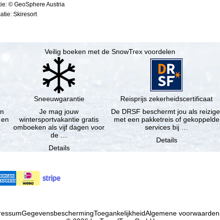
ie: © GeoSphere Austria
tie: Skiresort
Veilig boeken met de SnowTrex voordelen
Sneeuwgarantie
Reisprijs zekerheidscertificaat
en
Je mag jouw
De DRSF beschermt jou als reizige
 en
wintersportvakantie gratis
met een pakketreis of gekoppelde
omboeken als vijf dagen voor
services bij …
de …
Details
Details
ressum
Gegevensbescherming
Toegankelijkheid
Algemene voorwaarden