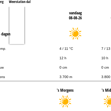
erg
Weerstation dal
vandaag
08-08-26
5 dagen
emp.
4 / 11 °C
7 / 13
12 h
10 h
uw
0 cm
0 cm
ens
3.700 m
3.800
's Morgens
's Mi