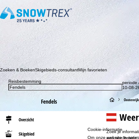
Schrijf je in voor onze nieuwsbrief en wees als eerste op de hoo
Zoeken & Boeken
Skigebieds-consultant
Mijn favorieten
Reisbestemming
periode 
10-08-26
S
Oostenrijk
Fendels
t
Weer
Overzicht
a
Cookie-informatie
Zoek je informat
Skigebied
r
Om onze website te optima
een nog betere i