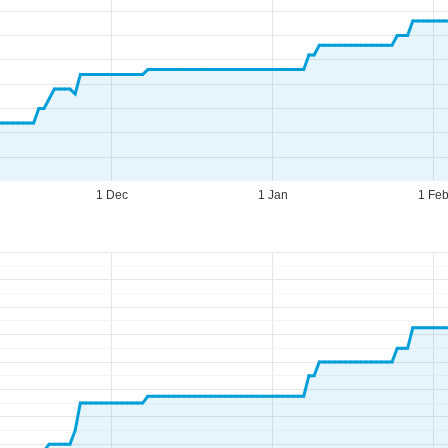
1 Dec
1 Jan
1 Fe
eningstijden
-do:
09:00-17:00
09:00-14:00
-zo:
gesloten