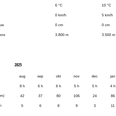
6 °C
10 °C
0 km/h
5 km/h
uw
0 cm
0 cm
ens
3.800 m
3.500 m
2025
aug
sep
okt
nov
dec
jan
8 h
6 h
6 h
5 h
5 h
4 h
cm)
42
37
80
106
24
86
n
5
6
8
9
3
11