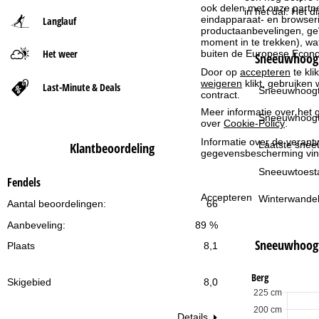
ook delen met onze partne
in het dal. Het 
eindapparaat- en browserin
Langlauf
t
productaanbevelingen, geï
moment in te trekken), w
Het weer
buiten de Europese Econom
p
Sneeuwhoogt
Door op
accepteren
te kli
weigeren
klikt, gebruiken 
a
Last-Minute & Deals
Sneeuwhoogt
contract.
Meer informatie over het g
g
Sneeuwhoogt
over
Cookie-Policy
.
Informatie over de verantw
i
Laatste snee
Klantbeoordeling
gegevensbescherming vin
n
Sneeuwtoest
Fendels
Accepteren
Winterwandel
a
Aantal beoordelingen:
66
Aanbeveling:
89 %
Sneeuwhoog
Plaats
8,1
Berg
Skigebied
8,0
225 cm
200 cm
Details