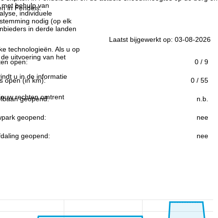
n met behulp van
en in Fendels.
lyse, individuele
estemming nodig (op elk
nbieders in derde landen
Laatst bijgewerkt op: 03-08-2026
jke technologieën. Als u op
 de uitvoering van het
ften open:
0 / 9
indt u in de informatie
s open (in km):
0 / 55
 jouw rechten omtrent
lbaan geopend:
n.b.
park geopend:
nee
fdaling geopend:
nee