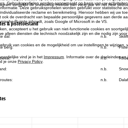
rs. Gebruiksprofielen worden aangemaakt op basis van uw activiteite
diagram vergelijkt de sneeuwval met die van vorig jaar en het hele seizo
formatie. Deze gebruiksprofielen worden gebruikt voor statistische ana
ndividualiseerde reclame en bereikmeting. Hiervoor hebben wij uw to
at ook de overdracht van bepaalde persoonlijke gegevens aan derde aa
ische Ruimte inhoudt, zoals Google of Microsoft in de VS.
es & pistetoestand
kken, accepteert u het gebruik van niet-functionele cookies en soortgeli
we alleen diensten die technisch noodzakelijk zijn en die nodig zijn voor
e dal:
n.b.
Skili
ebruik van cookies en de mogelijkheid om uw instellingen te wijzigen, v
e berg:
n.b.
Piste
oordelijke vind je in het
Impressum
. Informatie over de doeleinden en
uwval:
n.b.
Rode
d je onze
Privacy Policy
.
and:
n.b.
Snow
routes:
n.b.
Dala
tes