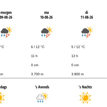
morgen
ma
di
09-08-26
10-08-26
11-08-26
 °C
6 / 12 °C
5 / 12 °C
11 h
12 h
0 cm
0 cm
 m
3.700 m
3.800 m
ddags
's Avonds
's Nachts