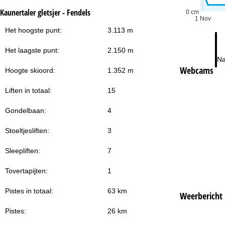
Kaunertaler gletsjer - Fendels
0 cm
1 Nov
Het hoogste punt:
3.113 m
Het laagste punt:
2.150 m
Na
Webcams
Hoogte skioord:
1.352 m
Liften in totaal:
15
Gondelbaan:
4
Stoeltjesliften:
3
Sleepliften:
7
Tovertapijten:
1
Pistes in totaal:
63 km
Weerbericht
Pistes:
26 km